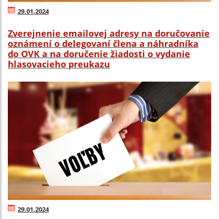
29.01.2024
Zverejnenie emailovej adresy na doručovanie
oznámení o delegovaní člena a náhradníka
do OVK a na doručenie žiadosti o vydanie
hlasovacieho preukazu
29.01.2024