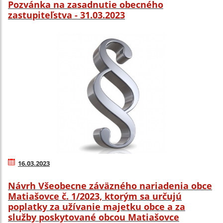
Pozvánka na zasadnutie obecného
zastupiteľstva - 31.03.2023
16.03.2023
Návrh Všeobecne záväzného nariadenia obce
Matiašovce č. 1/2023, ktorým sa určujú
poplatky za užívanie majetku obce a za
služby poskytované obcou Matiašovce