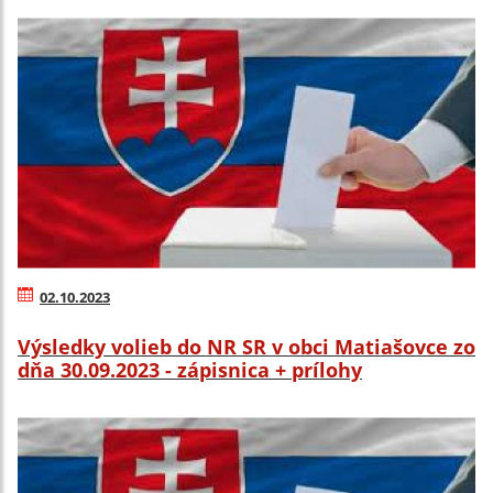
02.10.2023
Výsledky volieb do NR SR v obci Matiašovce zo
dňa 30.09.2023 - zápisnica + prílohy