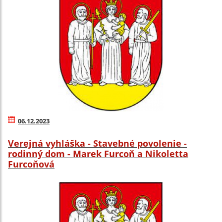
06.12.2023
Verejná vyhláška - Stavebné povolenie -
rodinný dom - Marek Furcoň a Nikoletta
Furcoňová