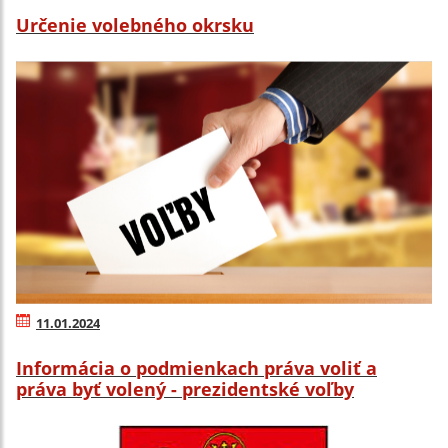
Určenie volebného okrsku
11.01.2024
Informácia o podmienkach práva voliť a
práva byť volený - prezidentské voľby