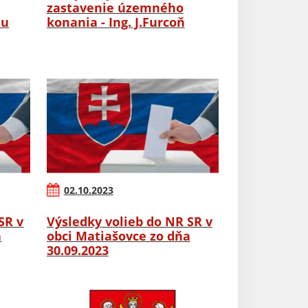
zastavenie územného
nu
konania - Ing. J.Furcoň
02.10.2023
SR v
Výsledky volieb do NR SR v
a
obci Matiašovce zo dňa
30.09.2023