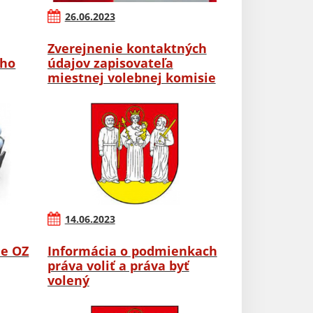
26.06.2023
Zverejnenie kontaktných
ého
údajov zapisovateľa
miestnej volebnej komisie
14.06.2023
ie OZ
Informácia o podmienkach
práva voliť a práva byť
volený