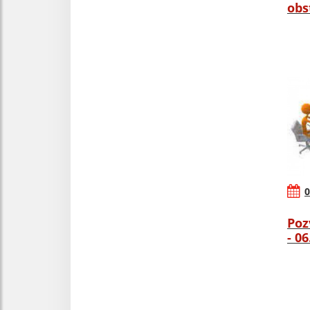
obs
0
Poz
- 0