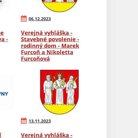
06.12.2023
ie
Verejná vyhláška -
a -
Stavebné povolenie -
rodinný dom - Marek
Furcoň a Nikoletta
Furcoňová
13.11.2023
í
Verejná vyhláška -