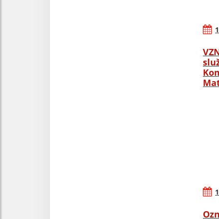
1
VZN
slu
Kom
Mat
1
Ozn