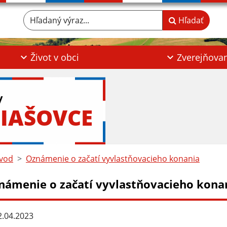
Hľadaný výraz...
Hľadať
Život v obci
Zverejňova
y
IAŠOVCE
vod
Oznámenie o začatí vyvlastňovacieho konania
námenie o začatí vyvlastňovacieho kona
.04.2023