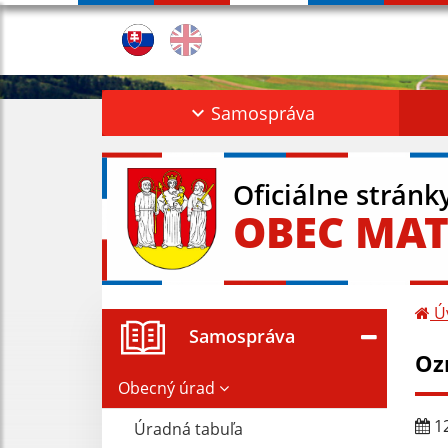
Samospráva
Oficiálne stránk
OBEC MAT
Ú
Samospráva
Oz
Obecný úrad
12
Úradná tabuľa