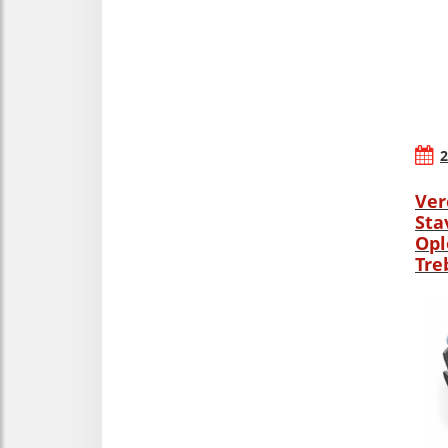
2
Ver
Sta
Opl
Tre