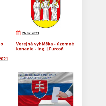
26.07.2023
ho
Verejná vyhláška - územné
konanie - Ing. J.Furcoň
2021