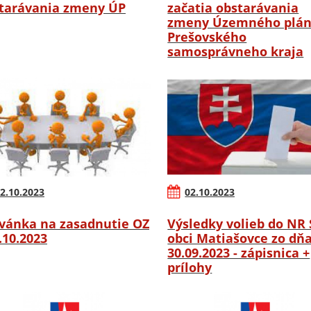
tarávania zmeny ÚP
začatia obstarávania
zmeny Územného plá
Prešovského
samosprávneho kraja
2.10.2023
02.10.2023
vánka na zasadnutie OZ
Výsledky volieb do NR 
6.10.2023
obci Matiašovce zo dň
30.09.2023 - zápisnica +
prílohy