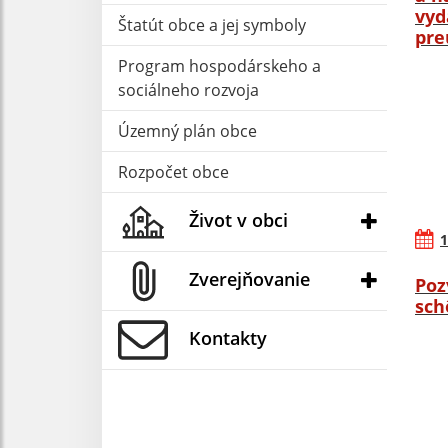
vyd
Štatút obce a jej symboly
pre
Program hospodárskeho a
sociálneho rozvoja
Územný plán obce
Rozpočet obce
Život v obci
1
Zverejňovanie
Poz
sch
Kontakty