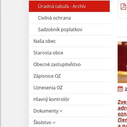
Úradná tabuľa - Archív
Civilná ochrana
Sadzobník poplatkov
Naša obec
Starosta obce
Obecné zastupiteľstvo
Zápisnice OZ
Uznesenia OZ
2
Hlavný kontrolór
Zve
adr
Dokumenty
ozn
čle
Školstvo
a n