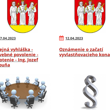
7.04.2023
12.04.2023
ejná vyhláška -
Oznámenie o začatí
vebné povolenie -
vyvlastňovacieho kona
otenie - Ing. Jozef
buňa