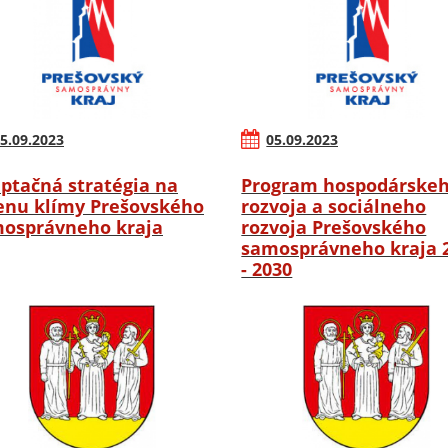
5.09.2023
05.09.2023
ptačná stratégia na
Program hospodárske
nu klímy Prešovského
rozvoja a sociálneho
osprávneho kraja
rozvoja Prešovského
samosprávneho kraja 
- 2030