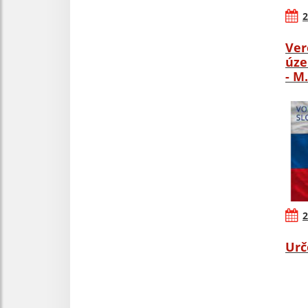
2
Ver
úze
- M
2
Urč