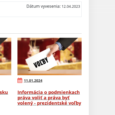
Dátum vyvesenia:
12.04.2023
11.01.2024
rsku
Informácia o podmienkach
práva voliť a práva byť
volený - prezidentské voľby