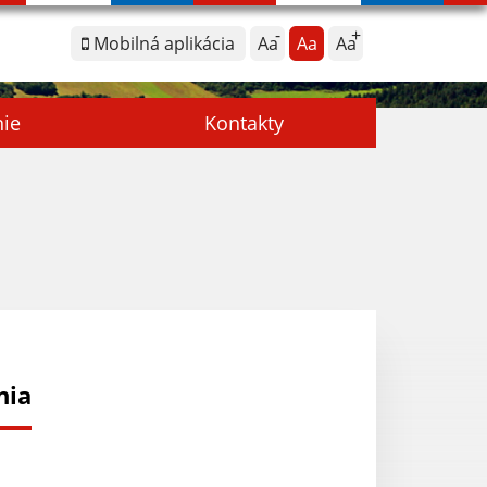
Mobilná aplikácia
Aa
Aa
Aa
nie
Kontakty
nia