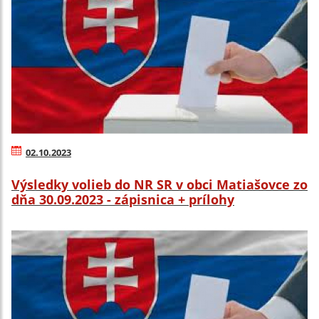
02.10.2023
Výsledky volieb do NR SR v obci Matiašovce zo
dňa 30.09.2023 - zápisnica + prílohy