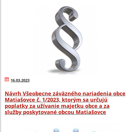
16.03.2023
Návrh Všeobecne záväzného nariadenia obce
Matiašovce č. 1/2023, ktorým sa určujú
poplatky za užívanie majetku obce a za
služby poskytované obcou Matiašovce