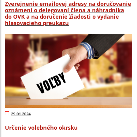
Zverejnenie emailovej adresy na doručovanie
oznámení o delegovaní člena a náhradníka
do OVK a na doručenie žiadosti o vydanie
hlasovacieho preukazu
29.01.2024
Určenie volebného okrsku