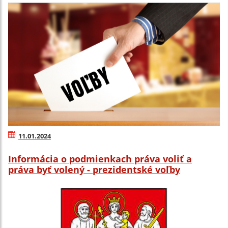
11.01.2024
Informácia o podmienkach práva voliť a
práva byť volený - prezidentské voľby