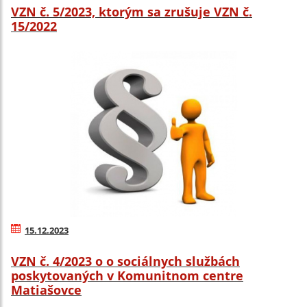
VZN č. 5/2023, ktorým sa zrušuje VZN č.
15/2022
15.12.2023
VZN č. 4/2023 o o sociálnych službách
poskytovaných v Komunitnom centre
Matiašovce