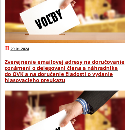
29.01.2024
Zverejnenie emailovej adresy na doručovanie
oznámení o delegovaní člena a náhradníka
do OVK a na doručenie žiadosti o vydanie
hlasovacieho preukazu