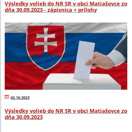
Výsledky volieb do NR SR v obci Matiašovce zo
dňa 30.09.2023 - zápisnica + prílohy
02.10.2023
Výsledky volieb do NR SR v obci Matiašovce zo
dňa 30.09.2023