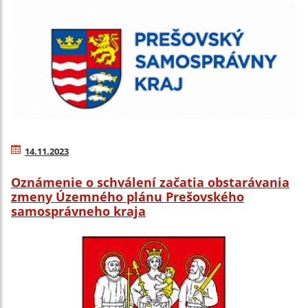
14.11.2023
Oznámenie o schválení začatia obstarávania
zmeny Územného plánu Prešovského
samosprávneho kraja