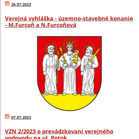
26.07.2023
Verejná vyhláška - územno-stavebné konanie
- M.Furcoň a N.Furcoňová
07.07.2023
VZN 2/2023 o prevádzkovaní verejného
vodovodu na ul. Potok