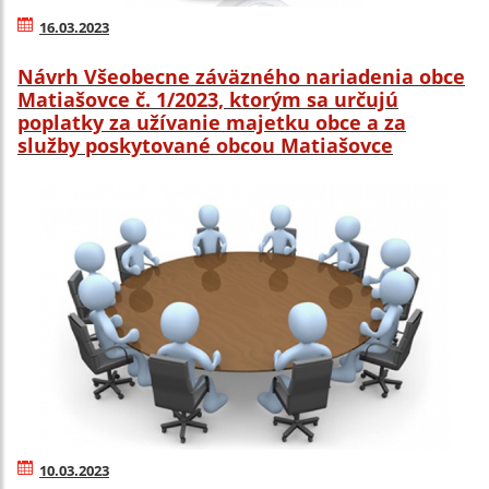
16.03.2023
Návrh Všeobecne záväzného nariadenia obce
Matiašovce č. 1/2023, ktorým sa určujú
poplatky za užívanie majetku obce a za
služby poskytované obcou Matiašovce
10.03.2023