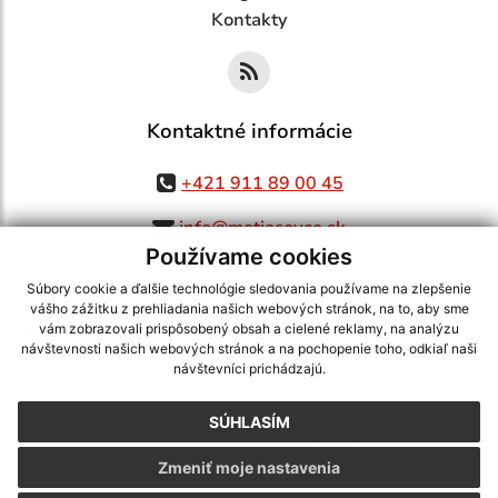
Kontakty
Kontaktné informácie
+421 911 89 00 45
info@matiasovce.sk
Používame cookies
Súbory cookie a ďalšie technológie sledovania používame na zlepšenie
vášho zážitku z prehliadania našich webových stránok, na to, aby sme
využite možnosť získavania aktuálnych informácií s využitím RSS
,
vám zobrazovali prispôsobený obsah a cielené reklamy, na analýzu
CMS systém (redakčný) systém ECHELON 2,
Mapa stránok
,
web portál
,
návštevnosti našich webových stránok a na pochopenie toho, odkiaľ naši
návštevníci prichádzajú.
webhosting
,
webex.digital, s.r.o.
,
domény
,
registrácia domény
,
spoločnosť webex.digital, s.r.o.
,
technický prevádzkovateľ
SÚHLASÍM
Posledná aktualizácia:
05.08.2026
Zmeniť moje nastavenia
Vytlačiť stránku
|
Vyhlásenie o prístupnosti