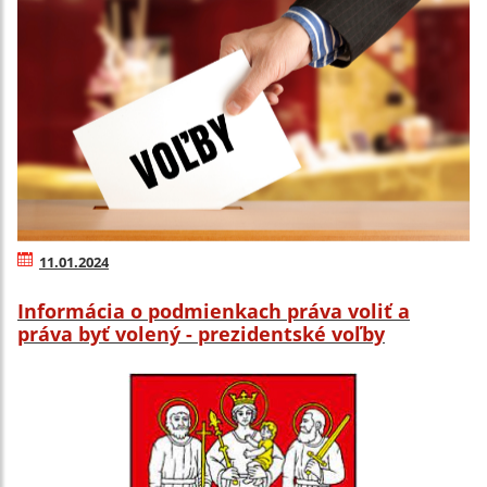
11.01.2024
Informácia o podmienkach práva voliť a
práva byť volený - prezidentské voľby