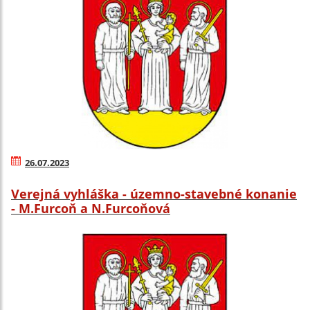
26.07.2023
Verejná vyhláška - územno-stavebné konanie
- M.Furcoň a N.Furcoňová