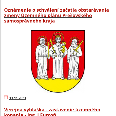
Oznámenie o schválení začatia obstarávania
zmeny Územného plánu Prešovského
samosprávneho kraja
13.11.2023
Verejná vyhláška - zastavenie územného
konania - Ing. J.Furcoň