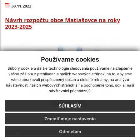
30.11.2022
Návrh rozpočtu obce Matiašovce na roky
2023-2025
Používame cookies
Súbory cookie a ďalšie technológie sledovania používame na zlepšenie
vášho zážitku z prehliadania našich webových stránok, na to, aby sme
vám zobrazovali prispôsobený obsah a cielené reklamy, na analýzu
návštevnosti našich webových stránok a na pochopenie toho, odkiaľ naši
návštevníci prichádzajú.
SÚHLASÍM
Zmeniť moje nastavenia
14.11.2022
Odmietam
Program zasadnutia Obecného zastupiteľstva