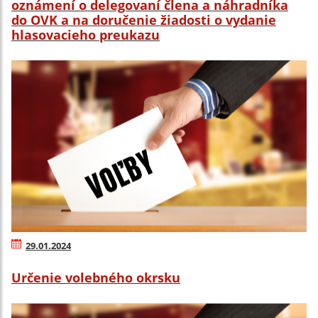
oznámení o delegovaní člena a náhradníka
do OVK a na doručenie žiadosti o vydanie
hlasovacieho preukazu
29.01.2024
Určenie volebného okrsku