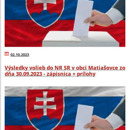
02.10.2023
Výsledky volieb do NR SR v obci Matiašovce zo
dňa 30.09.2023 - zápisnica + prílohy