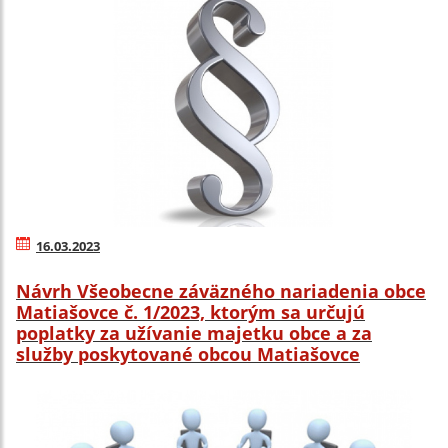
16.03.2023
Návrh Všeobecne záväzného nariadenia obce
Matiašovce č. 1/2023, ktorým sa určujú
poplatky za užívanie majetku obce a za
služby poskytované obcou Matiašovce