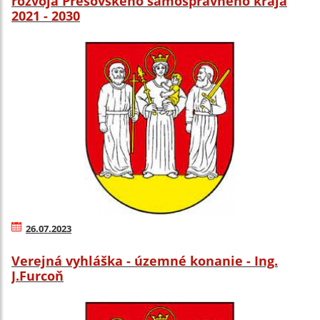
rozvoja Prešovského samosprávneho kraja
2021 - 2030
26.07.2023
Verejná vyhláška - územné konanie - Ing.
J.Furcoň