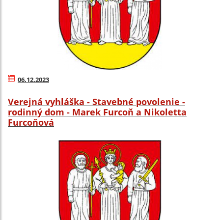
06.12.2023
Verejná vyhláška - Stavebné povolenie -
rodinný dom - Marek Furcoň a Nikoletta
Furcoňová