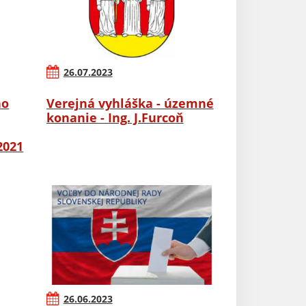
26.07.2023
ho
Verejná vyhláška - územné
konanie - Ing. J.Furcoň
2021
26.06.2023