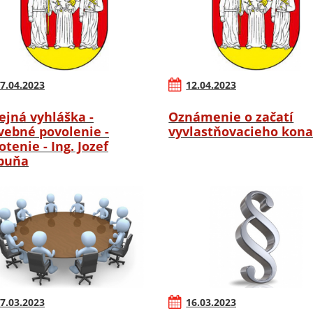
7.04.2023
12.04.2023
ejná vyhláška -
Oznámenie o začatí
vebné povolenie -
vyvlastňovacieho kona
otenie - Ing. Jozef
buňa
7.03.2023
16.03.2023