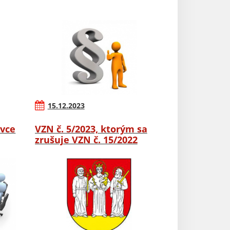
15.12.2023
ovce
VZN č. 5/2023, ktorým sa
zrušuje VZN č. 15/2022