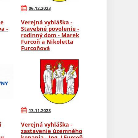
06.12.2023
ie
Verejná vyhláška -
a -
Stavebné povolenie -
rodinný dom - Marek
Furcoň a Nikoletta
Furcoňová
13.11.2023
í
Verejná vyhláška -
zastavenie územného
nu
konania - Ing. J.Furcoň