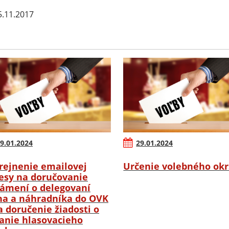
.11.2017
9.01.2024
29.01.2024
rejnenie emailovej
Určenie volebného ok
esy na doručovanie
ámení o delegovaní
na a náhradníka do OVK
a doručenie žiadosti o
anie hlasovacieho