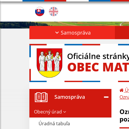
Samospráva
Oficiálne stránk
OBEC MAT
Ú
Samospráva
Ozná
Oz
Obecný úrad
poz
Úradná tabuľa