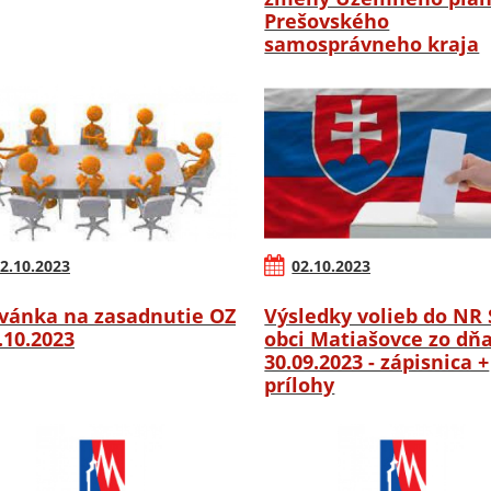
Prešovského
samosprávneho kraja
2.10.2023
02.10.2023
vánka na zasadnutie OZ
Výsledky volieb do NR 
6.10.2023
obci Matiašovce zo dň
30.09.2023 - zápisnica +
prílohy