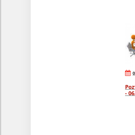
0
Poz
- 0