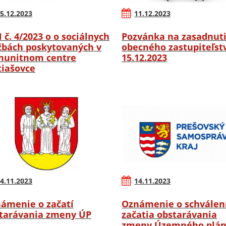
5.12.2023
11.12.2023
 č. 4/2023 o o sociálnych
Pozvánka na zasadnut
žbách poskytovaných v
obecného zastupiteľstv
unitnom centre
15.12.2023
iašovce
4.11.2023
14.11.2023
ámenie o začatí
Oznámenie o schválen
tarávania zmeny ÚP
začatia obstarávania
zmeny Územného plá