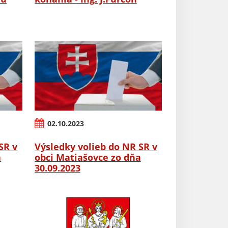
02.10.2023
SR v
Výsledky volieb do NR SR v
a
obci Matiašovce zo dňa
30.09.2023