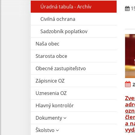
Úradná tabuľa - Archív
15
Civilná ochrana
Sadzobník poplatkov
Naša obec
Starosta obce
Obecné zastupiteľstvo
Zápisnice OZ
2
Uznesenia OZ
Zve
adr
Hlavný kontrolór
ozn
čle
Dokumenty
a n
vyd
Školstvo