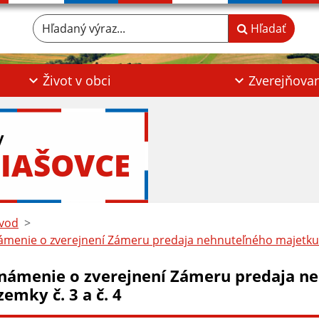
Hľadaný výraz...
Hľadať
Život v obci
Zverejňova
y
IAŠOVCE
vod
menie o zverejnení Zámeru predaja nehnuteľného majetku -
námenie o zverejnení Zámeru predaja ne
emky č. 3 a č. 4