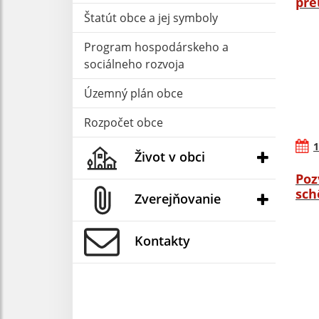
pre
Štatút obce a jej symboly
Program hospodárskeho a
sociálneho rozvoja
Územný plán obce
Rozpočet obce
1
Život v obci
Poz
sch
Zverejňovanie
Kontakty