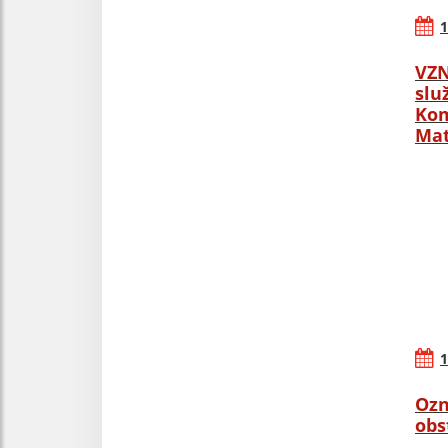
1
VZN
slu
Kom
Mat
1
Ozn
obs