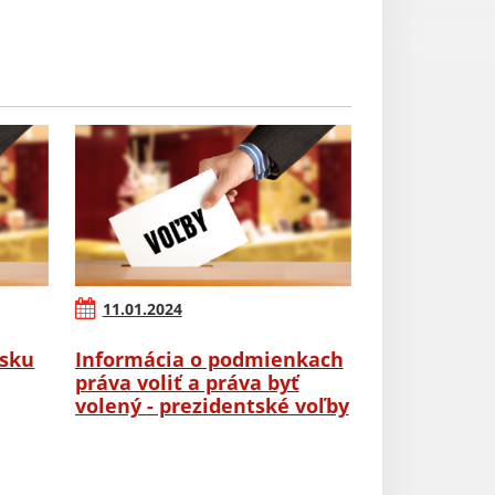
11.01.2024
rsku
Informácia o podmienkach
práva voliť a práva byť
volený - prezidentské voľby