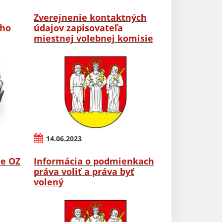
Zverejnenie kontaktných
ého
údajov zapisovateľa
miestnej volebnej komisie
14.06.2023
ie OZ
Informácia o podmienkach
práva voliť a práva byť
volený