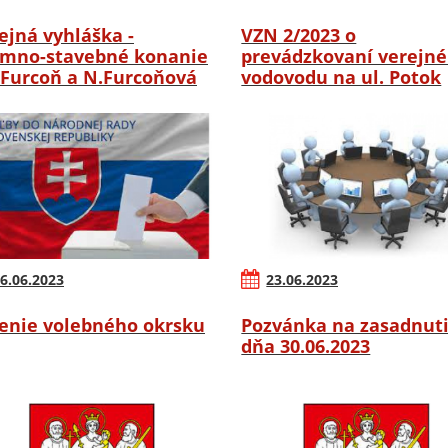
ejná vyhláška -
VZN 2/2023 o
mno-stavebné konanie
prevádzkovaní verejn
.Furcoň a N.Furcoňová
vodovodu na ul. Potok
6.06.2023
23.06.2023
enie volebného okrsku
Pozvánka na zasadnut
dňa 30.06.2023