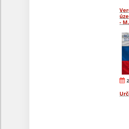
Ver
úze
- M
2
Urč