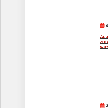
0
Ada
zme
sam
2