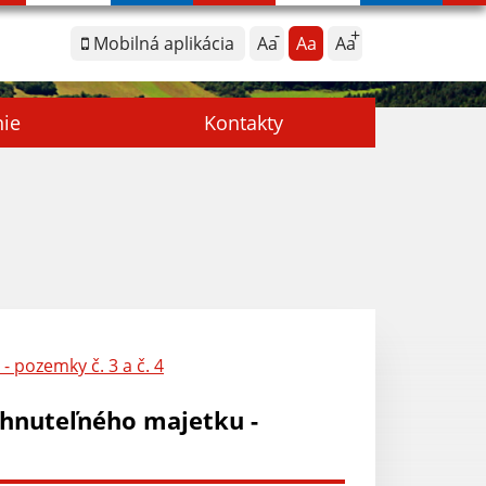
Mobilná aplikácia
Aa
Aa
Aa
nie
Kontakty
 pozemky č. 3 a č. 4
hnuteľného majetku -