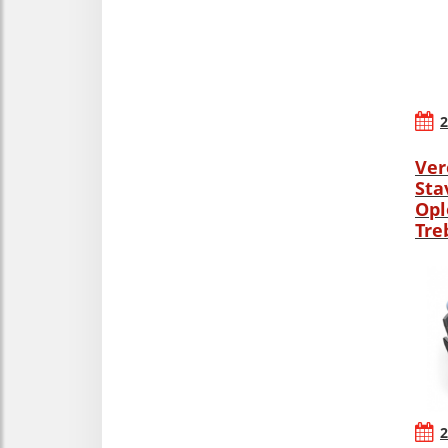
2
Ver
Sta
Opl
Tre
2