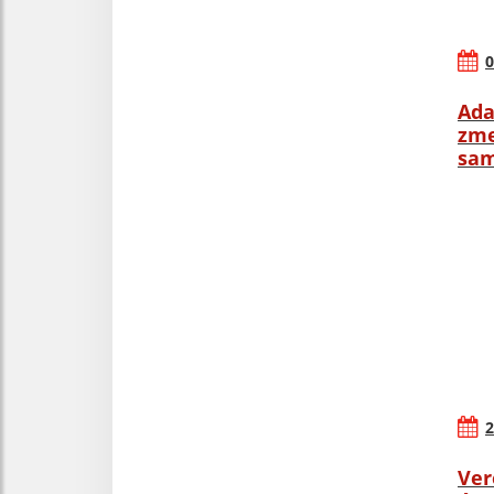
0
Ada
zme
sam
2
Ver