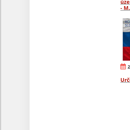
úze
- M
2
Urč