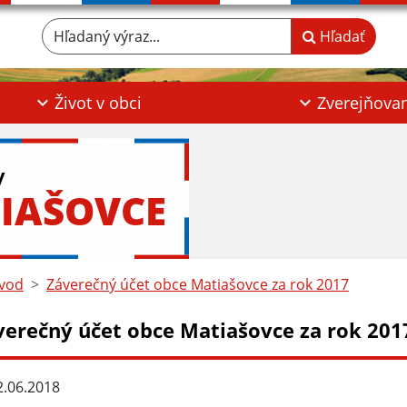
Hľadaný výraz...
Hľadať
Život v obci
Zverejňova
y
IAŠOVCE
vod
Záverečný účet obce Matiašovce za rok 2017
verečný účet obce Matiašovce za rok 201
.06.2018