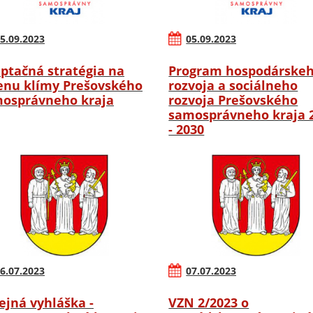
5.09.2023
05.09.2023
ptačná stratégia na
Program hospodárske
nu klímy Prešovského
rozvoja a sociálneho
osprávneho kraja
rozvoja Prešovského
samosprávneho kraja 
- 2030
6.07.2023
07.07.2023
ejná vyhláška -
VZN 2/2023 o