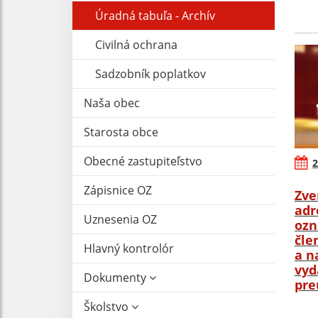
Úradná tabuľa - Archív
Civilná ochrana
Sadzobník poplatkov
Naša obec
Starosta obce
Obecné zastupiteľstvo
2
Zápisnice OZ
Zve
adr
Uznesenia OZ
ozn
čle
Hlavný kontrolór
a n
vyd
Dokumenty
pre
Školstvo