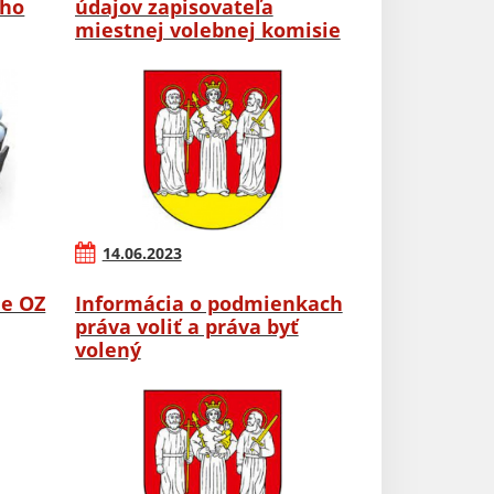
ého
údajov zapisovateľa
miestnej volebnej komisie
14.06.2023
ie OZ
Informácia o podmienkach
práva voliť a práva byť
volený