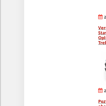
2
Ver
Sta
Opl
Tre
2
Poz