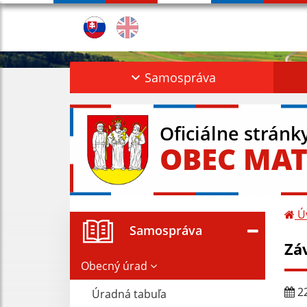
Samospráva
Oficiálne stránk
OBEC MAT
Ú
Samospráva
Zá
Obecný úrad
22
Úradná tabuľa