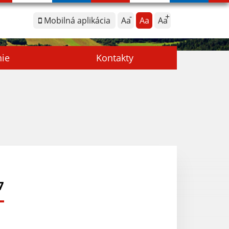
Mobilná aplikácia
Aa
Aa
Aa
nie
Kontakty
7