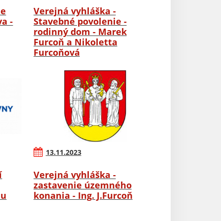
ie
Verejná vyhláška -
a -
Stavebné povolenie -
rodinný dom - Marek
Furcoň a Nikoletta
Furcoňová
13.11.2023
í
Verejná vyhláška -
zastavenie územného
nu
konania - Ing. J.Furcoň