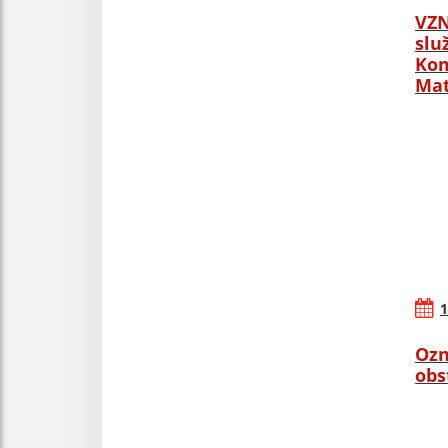
VZN
slu
Kom
Mat
1
Ozn
obs