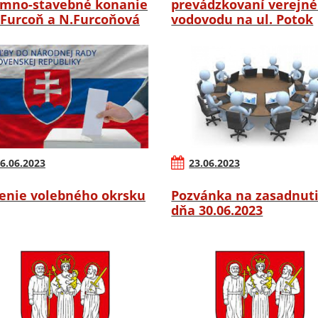
mno-stavebné konanie
prevádzkovaní verejn
.Furcoň a N.Furcoňová
vodovodu na ul. Potok
6.06.2023
23.06.2023
enie volebného okrsku
Pozvánka na zasadnut
dňa 30.06.2023