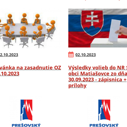
2.10.2023
02.10.2023
vánka na zasadnutie OZ
Výsledky volieb do NR 
6.10.2023
obci Matiašovce zo dň
30.09.2023 - zápisnica +
prílohy