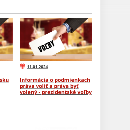
11.01.2024
rsku
Informácia o podmienkach
práva voliť a práva byť
volený - prezidentské voľby