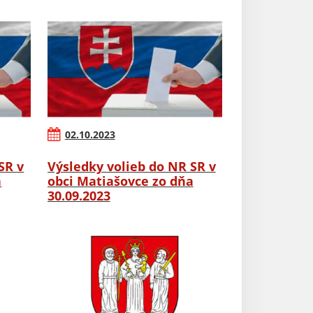
02.10.2023
SR v
Výsledky volieb do NR SR v
a
obci Matiašovce zo dňa
30.09.2023