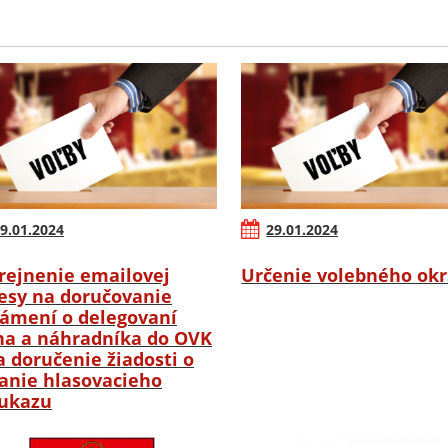
9.01.2024
29.01.2024
rejnenie emailovej
Určenie volebného ok
esy na doručovanie
ámení o delegovaní
na a náhradníka do OVK
a doručenie žiadosti o
anie hlasovacieho
ukazu