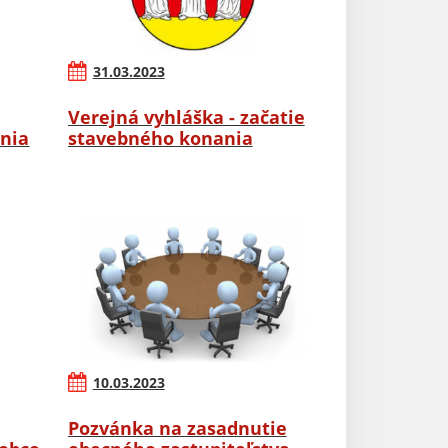
31.03.2023
Verejná vyhláška - začatie
nia
stavebného konania
10.03.2023
Pozvánka na zasadnutie