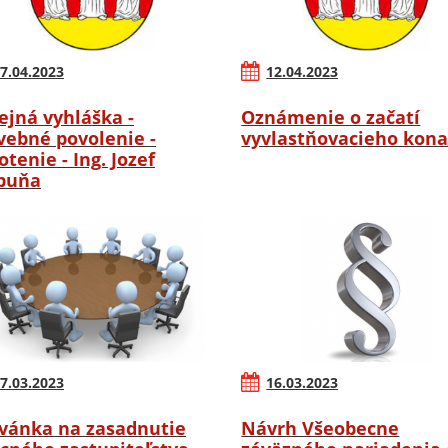
7.04.2023
12.04.2023
ejná vyhláška -
Oznámenie o začatí
vebné povolenie -
vyvlastňovacieho kona
otenie - Ing. Jozef
buňa
7.03.2023
16.03.2023
vánka na zasadnutie
Návrh Všeobecne