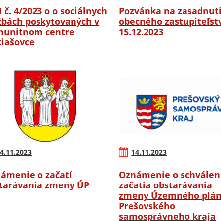
 č. 4/2023 o o sociálnych
Pozvánka na zasadnut
žbách poskytovaných v
obecného zastupiteľstv
unitnom centre
15.12.2023
iašovce
4.11.2023
14.11.2023
ámenie o začatí
Oznámenie o schválen
tarávania zmeny ÚP
začatia obstarávania
zmeny Územného plá
Prešovského
samosprávneho kraja