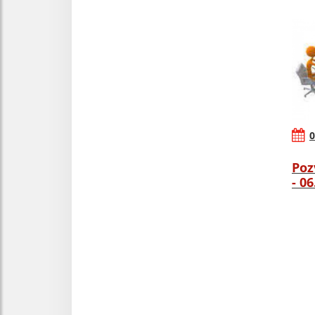
0
Poz
- 0