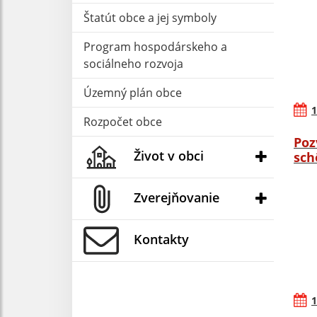
Štatút obce a jej symboly
Program hospodárskeho a
sociálneho rozvoja
Územný plán obce
1
Rozpočet obce
Poz
Život v obci
sch
Zverejňovanie
Kontakty
1