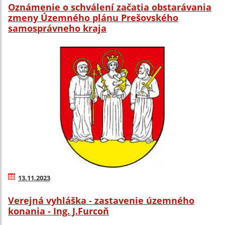
Oznámenie o schválení začatia obstarávania
zmeny Územného plánu Prešovského
samosprávneho kraja
13.11.2023
Verejná vyhláška - zastavenie územného
konania - Ing. J.Furcoň