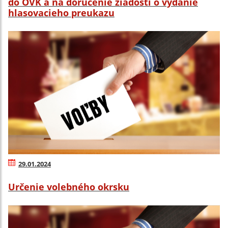
do OVK a na doručenie žiadosti o vydanie
hlasovacieho preukazu
29.01.2024
Určenie volebného okrsku