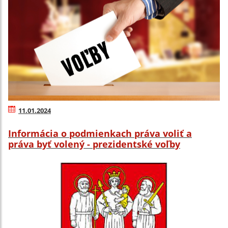
11.01.2024
Informácia o podmienkach práva voliť a
práva byť volený - prezidentské voľby