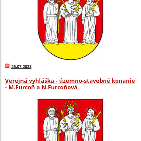
26.07.2023
Verejná vyhláška - územno-stavebné konanie
- M.Furcoň a N.Furcoňová