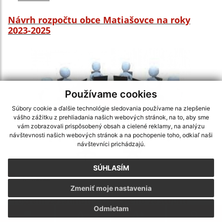
Návrh rozpočtu obce Matiašovce na roky
2023-2025
Používame cookies
Súbory cookie a ďalšie technológie sledovania používame na zlepšenie
vášho zážitku z prehliadania našich webových stránok, na to, aby sme
vám zobrazovali prispôsobený obsah a cielené reklamy, na analýzu
návštevnosti našich webových stránok a na pochopenie toho, odkiaľ naši
návštevníci prichádzajú.
SÚHLASÍM
14.11.2022
Zmeniť moje nastavenia
Program zasadnutia Obecného zastupiteľstva
Odmietam