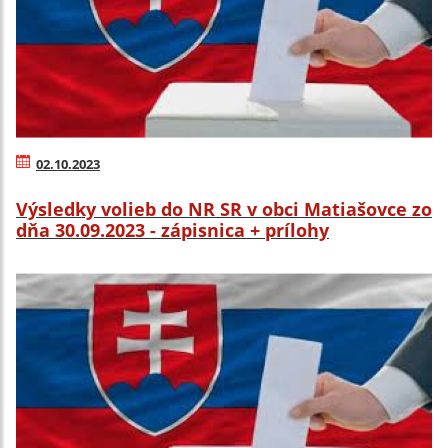
02.10.2023
Výsledky volieb do NR SR v obci Matiašovce zo
dňa 30.09.2023 - zápisnica + prílohy