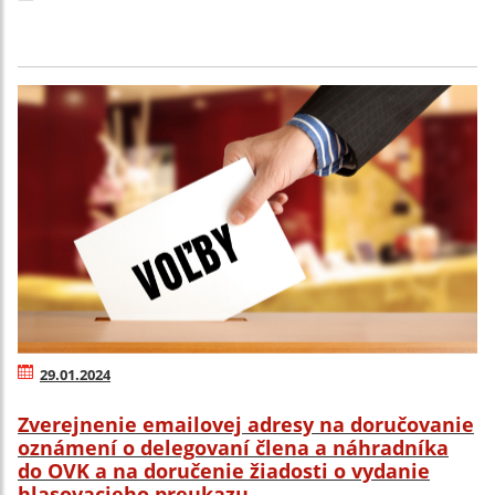
29.01.2024
Zverejnenie emailovej adresy na doručovanie
oznámení o delegovaní člena a náhradníka
do OVK a na doručenie žiadosti o vydanie
hlasovacieho preukazu