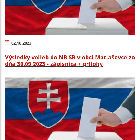
02.10.2023
Výsledky volieb do NR SR v obci Matiašovce zo
dňa 30.09.2023 - zápisnica + prílohy