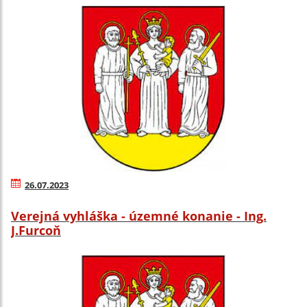
26.07.2023
Verejná vyhláška - územné konanie - Ing.
J.Furcoň