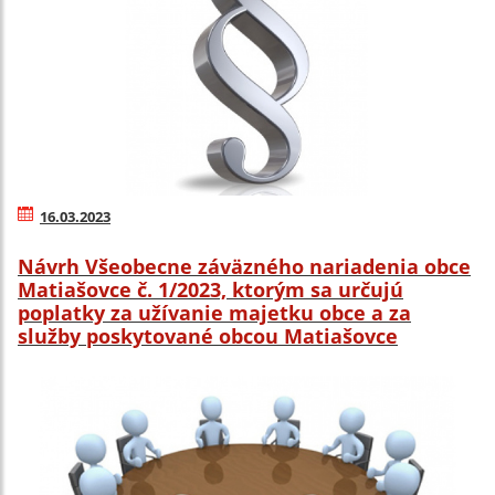
16.03.2023
Návrh Všeobecne záväzného nariadenia obce
Matiašovce č. 1/2023, ktorým sa určujú
poplatky za užívanie majetku obce a za
služby poskytované obcou Matiašovce