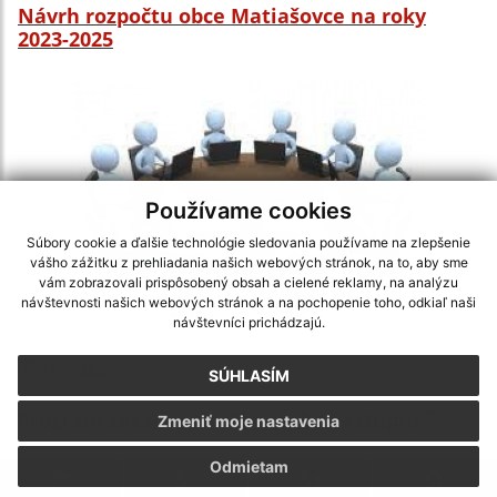
Návrh rozpočtu obce Matiašovce na roky
2023-2025
Používame cookies
Súbory cookie a ďalšie technológie sledovania používame na zlepšenie
vášho zážitku z prehliadania našich webových stránok, na to, aby sme
vám zobrazovali prispôsobený obsah a cielené reklamy, na analýzu
návštevnosti našich webových stránok a na pochopenie toho, odkiaľ naši
návštevníci prichádzajú.
14.11.2022
SÚHLASÍM
Program zasadnutia Obecného zastupiteľstva
Zmeniť moje nastavenia
Odmietam