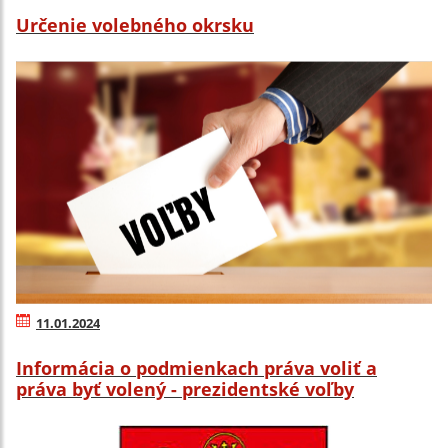
Určenie volebného okrsku
11.01.2024
Informácia o podmienkach práva voliť a
práva byť volený - prezidentské voľby