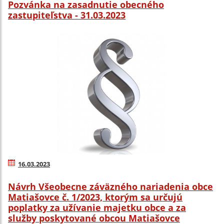
Pozvánka na zasadnutie obecného
zastupiteľstva - 31.03.2023
16.03.2023
Návrh Všeobecne záväzného nariadenia obce
Matiašovce č. 1/2023, ktorým sa určujú
poplatky za užívanie majetku obce a za
služby poskytované obcou Matiašovce