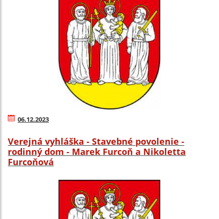
06.12.2023
Verejná vyhláška - Stavebné povolenie -
rodinný dom - Marek Furcoň a Nikoletta
Furcoňová