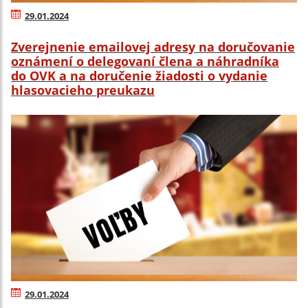
29.01.2024
Zverejnenie emailovej adresy na doručovanie
oznámení o delegovaní člena a náhradníka
do OVK a na doručenie žiadosti o vydanie
hlasovacieho preukazu
29.01.2024