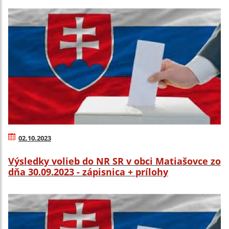
02.10.2023
Výsledky volieb do NR SR v obci Matiašovce zo
dňa 30.09.2023 - zápisnica + prílohy