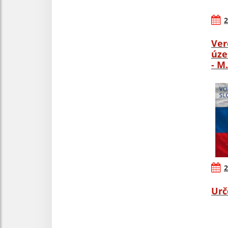
2
Ver
úze
- M
2
Urč