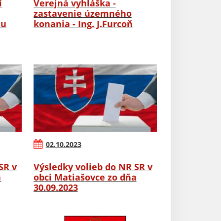
í
Verejná vyhláška -
zastavenie územného
nu
konania - Ing. J.Furcoň
02.10.2023
SR v
Výsledky volieb do NR SR v
a
obci Matiašovce zo dňa
30.09.2023