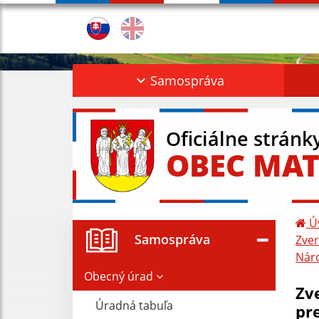
Samospráva
Oficiálne stránk
OBEC MAT
Ú
Samospráva
Zver
Náro
Obecný úrad
Zv
Úradná tabuľa
pr