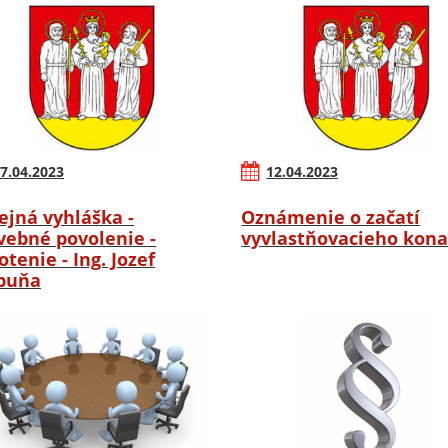
7.04.2023
12.04.2023
ejná vyhláška -
Oznámenie o začatí
vebné povolenie -
vyvlastňovacieho kona
otenie - Ing. Jozef
buňa