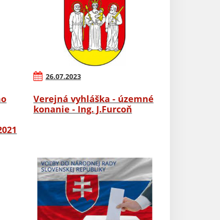
26.07.2023
ho
Verejná vyhláška - územné
konanie - Ing. J.Furcoň
2021