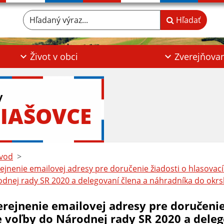
Hľadaný výraz...
Hľadať
Život v obci
Zverejňova
y
IAŠOVCE
vod
ejnenie emailovej adresy pre doručenie žiadosti o hlasovací 
dnej rady SR 2020 a delegovaní člena a náhradníka do okrs
erejnenie emailovej adresy pre doručenie 
e voľby do Národnej rady SR 2020 a deleg