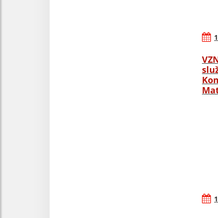
1
VZN
slu
Kom
Mat
1