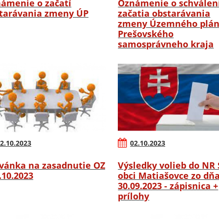
ámenie o začatí
Oznámenie o schválen
tarávania zmeny ÚP
začatia obstarávania
zmeny Územného plá
Prešovského
samosprávneho kraja
2.10.2023
02.10.2023
vánka na zasadnutie OZ
Výsledky volieb do NR 
6.10.2023
obci Matiašovce zo dň
30.09.2023 - zápisnica +
prílohy