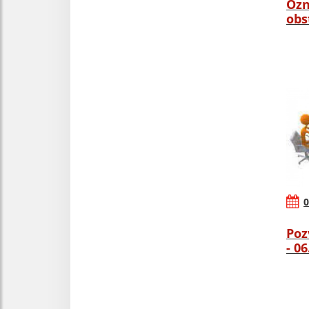
Ozn
obs
0
Poz
- 0