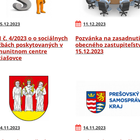
5.12.2023
11.12.2023
 č. 4/2023 o o sociálnych
Pozvánka na zasadnut
žbách poskytovaných v
obecného zastupiteľstv
unitnom centre
15.12.2023
iašovce
4.11.2023
14.11.2023