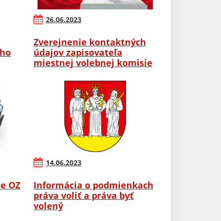
26.06.2023
Zverejnenie kontaktných
ého
údajov zapisovateľa
miestnej volebnej komisie
14.06.2023
ie OZ
Informácia o podmienkach
práva voliť a práva byť
volený