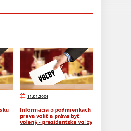
11.01.2024
rsku
Informácia o podmienkach
práva voliť a práva byť
volený - prezidentské voľby