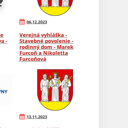
06.12.2023
ie
Verejná vyhláška -
a -
Stavebné povolenie -
rodinný dom - Marek
Furcoň a Nikoletta
Furcoňová
13.11.2023