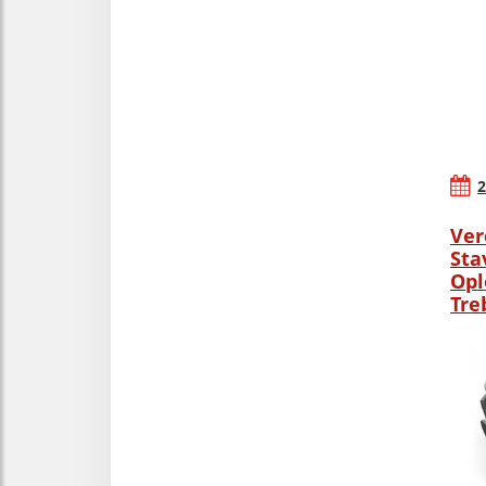
2
Ver
Sta
Opl
Tre