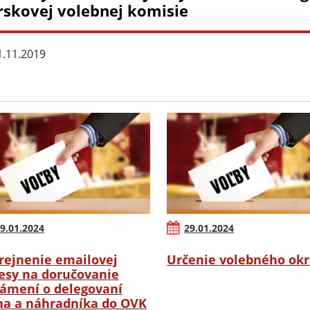
rskovej volebnej komisie
.11.2019
9.01.2024
29.01.2024
rejnenie emailovej
Určenie volebného ok
esy na doručovanie
ámení o delegovaní
na a náhradníka do OVK