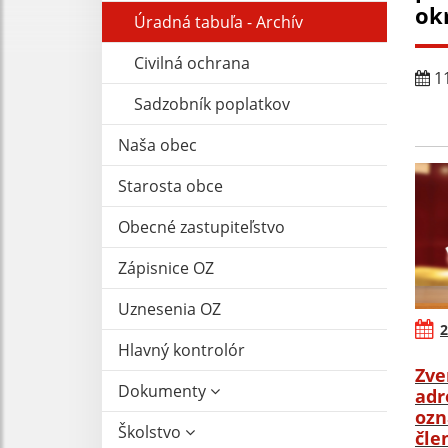
ok
Úradná tabuľa - Archív
Civilná ochrana
11
Sadzobník poplatkov
Naša obec
Starosta obce
Obecné zastupiteľstvo
Zápisnice OZ
Uznesenia OZ
2
Hlavný kontrolór
Zve
Dokumenty
adr
ozn
Školstvo
čle