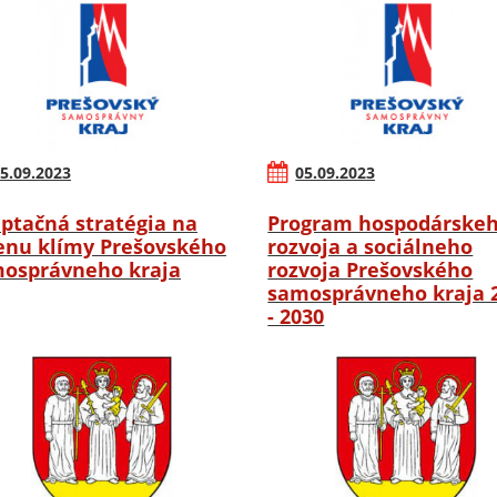
5.09.2023
05.09.2023
ptačná stratégia na
Program hospodárske
nu klímy Prešovského
rozvoja a sociálneho
osprávneho kraja
rozvoja Prešovského
samosprávneho kraja 
- 2030