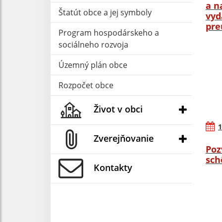
a n
Štatút obce a jej symboly
vyd
pre
Program hospodárskeho a
sociálneho rozvoja
Územný plán obce
Rozpočet obce
Život v obci
1
Zverejňovanie
Poz
sch
Kontakty