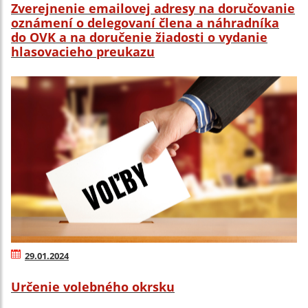
Zverejnenie emailovej adresy na doručovanie
oznámení o delegovaní člena a náhradníka
do OVK a na doručenie žiadosti o vydanie
hlasovacieho preukazu
29.01.2024
Určenie volebného okrsku