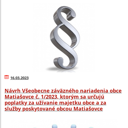
16.03.2023
Návrh Všeobecne záväzného nariadenia obce
Matiašovce č. 1/2023, ktorým sa určujú
poplatky za užívanie majetku obce a za
služby poskytované obcou Matiašovce