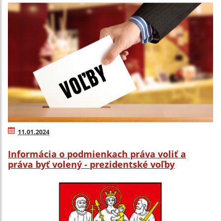
11.01.2024
Informácia o podmienkach práva voliť a
práva byť volený - prezidentské voľby