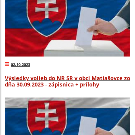
02.10.2023
Výsledky volieb do NR SR v obci Matiašovce zo
dňa 30.09.2023 - zápisnica + prílohy