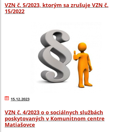
VZN č. 5/2023, ktorým sa zrušuje VZN č.
15/2022
15.12.2023
VZN č. 4/2023 o o sociálnych službách
poskytovaných v Komunitnom centre
Matiašovce