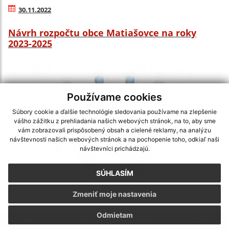
30.11.2022
Návrh rozpočtu obce Matiašovce na roky
2023-2025
Používame cookies
Súbory cookie a ďalšie technológie sledovania používame na zlepšenie
vášho zážitku z prehliadania našich webových stránok, na to, aby sme
vám zobrazovali prispôsobený obsah a cielené reklamy, na analýzu
návštevnosti našich webových stránok a na pochopenie toho, odkiaľ naši
návštevníci prichádzajú.
SÚHLASÍM
Zmeniť moje nastavenia
14.11.2022
Odmietam
Program zasadnutia Obecného zastupiteľstva