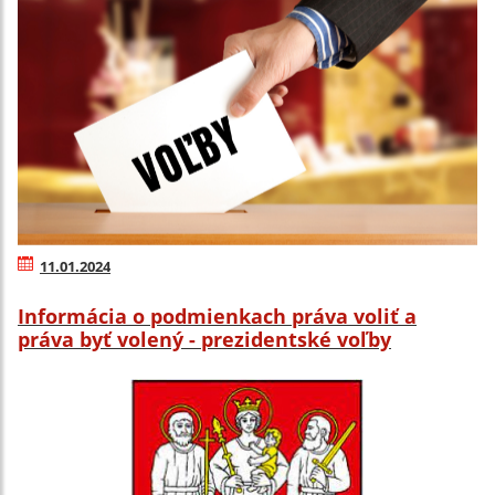
11.01.2024
Informácia o podmienkach práva voliť a
práva byť volený - prezidentské voľby