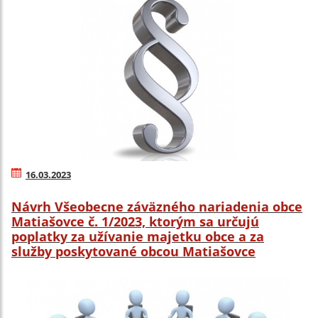
16.03.2023
Návrh Všeobecne záväzného nariadenia obce
Matiašovce č. 1/2023, ktorým sa určujú
poplatky za užívanie majetku obce a za
služby poskytované obcou Matiašovce