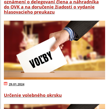
oznámení o delegovaní člena a náhradníka
do OVK a na doručenie žiadosti o vydanie
hlasovacieho preukazu
29.01.2024
Určenie volebného okrsku