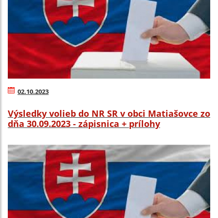
02.10.2023
Výsledky volieb do NR SR v obci Matiašovce zo
dňa 30.09.2023 - zápisnica + prílohy