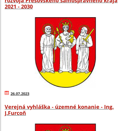
rozvoja Prešovského samosprávneho kraja
2021 - 2030
26.07.2023
Verejná vyhláška - územné konanie - Ing.
J.Furcoň