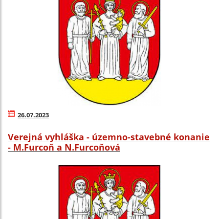
26.07.2023
Verejná vyhláška - územno-stavebné konanie
- M.Furcoň a N.Furcoňová