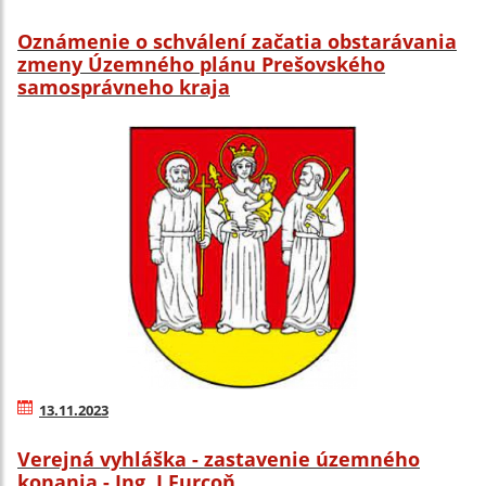
Oznámenie o schválení začatia obstarávania
zmeny Územného plánu Prešovského
samosprávneho kraja
13.11.2023
Verejná vyhláška - zastavenie územného
konania - Ing. J.Furcoň