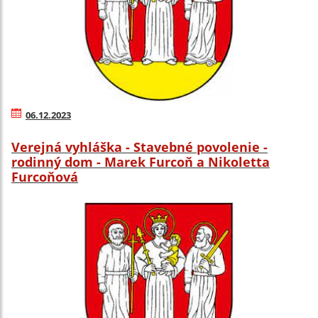
06.12.2023
Verejná vyhláška - Stavebné povolenie -
rodinný dom - Marek Furcoň a Nikoletta
Furcoňová