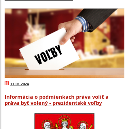
11.01.2024
Informácia o podmienkach práva voliť a
práva byť volený - prezidentské voľby