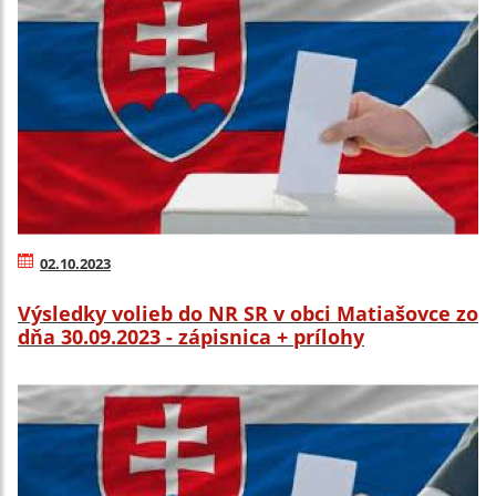
02.10.2023
Výsledky volieb do NR SR v obci Matiašovce zo
dňa 30.09.2023 - zápisnica + prílohy