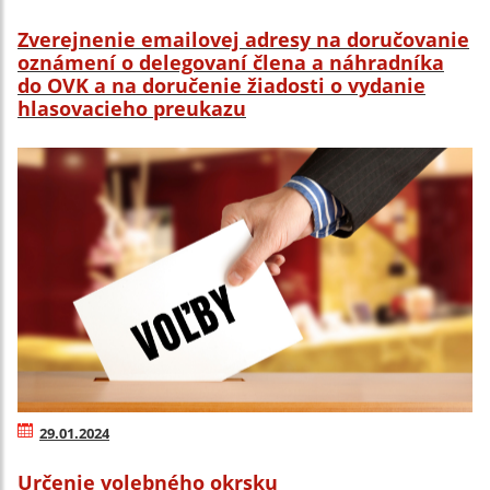
Zverejnenie emailovej adresy na doručovanie
oznámení o delegovaní člena a náhradníka
do OVK a na doručenie žiadosti o vydanie
hlasovacieho preukazu
29.01.2024
Určenie volebného okrsku