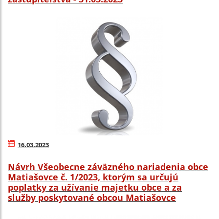
16.03.2023
Návrh Všeobecne záväzného nariadenia obce
Matiašovce č. 1/2023, ktorým sa určujú
poplatky za užívanie majetku obce a za
služby poskytované obcou Matiašovce