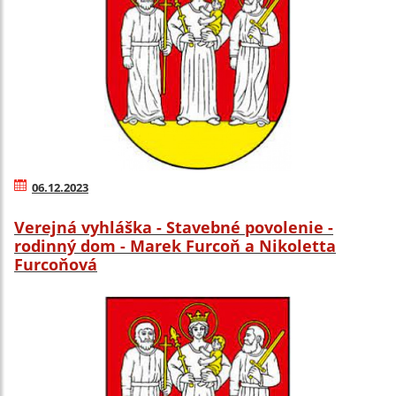
06.12.2023
Verejná vyhláška - Stavebné povolenie -
rodinný dom - Marek Furcoň a Nikoletta
Furcoňová