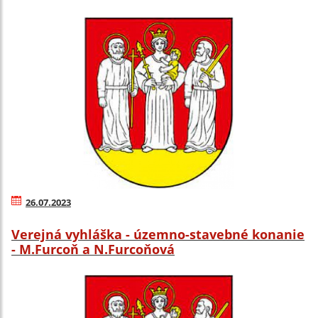
26.07.2023
Verejná vyhláška - územno-stavebné konanie
- M.Furcoň a N.Furcoňová