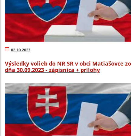
02.10.2023
Výsledky volieb do NR SR v obci Matiašovce zo
dňa 30.09.2023 - zápisnica + prílohy