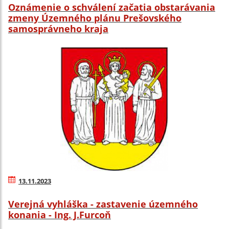
Oznámenie o schválení začatia obstarávania
zmeny Územného plánu Prešovského
samosprávneho kraja
13.11.2023
Verejná vyhláška - zastavenie územného
konania - Ing. J.Furcoň