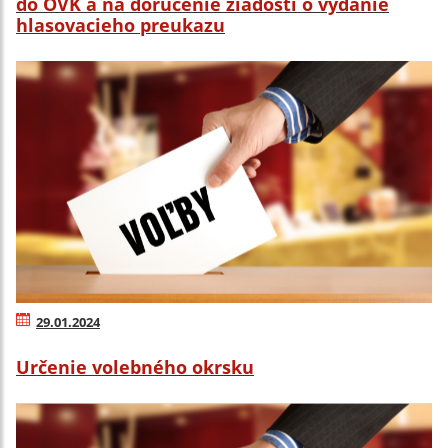
do OVK a na doručenie žiadosti o vydanie
hlasovacieho preukazu
29.01.2024
Určenie volebného okrsku