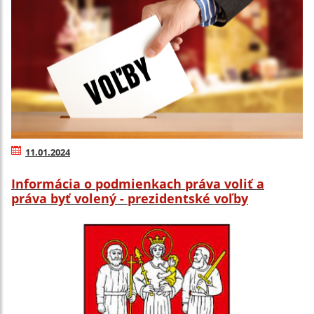
11.01.2024
Informácia o podmienkach práva voliť a
práva byť volený - prezidentské voľby