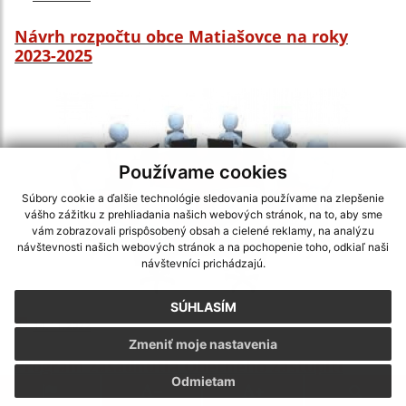
Návrh rozpočtu obce Matiašovce na roky
2023-2025
Používame cookies
Súbory cookie a ďalšie technológie sledovania používame na zlepšenie
vášho zážitku z prehliadania našich webových stránok, na to, aby sme
vám zobrazovali prispôsobený obsah a cielené reklamy, na analýzu
návštevnosti našich webových stránok a na pochopenie toho, odkiaľ naši
návštevníci prichádzajú.
SÚHLASÍM
14.11.2022
Zmeniť moje nastavenia
Program zasadnutia Obecného zastupiteľstva
Odmietam