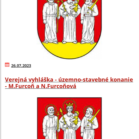
26.07.2023
Verejná vyhláška - územno-stavebné konanie
- M.Furcoň a N.Furcoňová