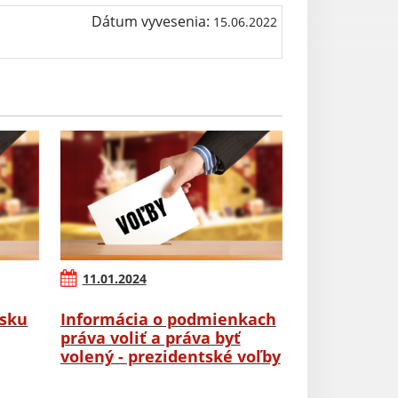
Dátum vyvesenia:
15.06.2022
11.01.2024
rsku
Informácia o podmienkach
práva voliť a práva byť
volený - prezidentské voľby