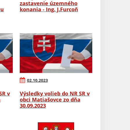
zastavenie územného
nu
konania - Ing. J.Furcoň
02.10.2023
SR v
Výsledky volieb do NR SR v
a
obci Matiašovce zo dňa
30.09.2023