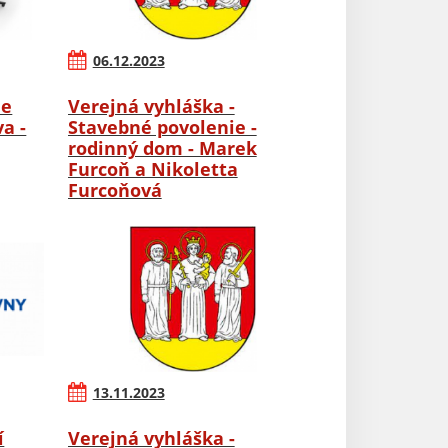
06.12.2023
ie
Verejná vyhláška -
a -
Stavebné povolenie -
rodinný dom - Marek
Furcoň a Nikoletta
Furcoňová
13.11.2023
í
Verejná vyhláška -