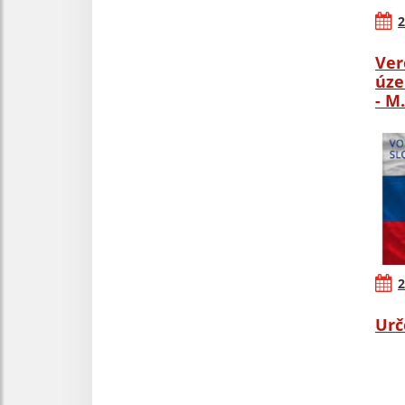
2
Ver
úze
- M
2
Urč