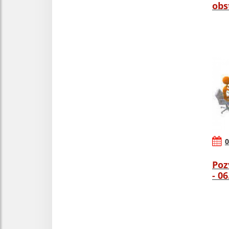
obs
0
Poz
- 0