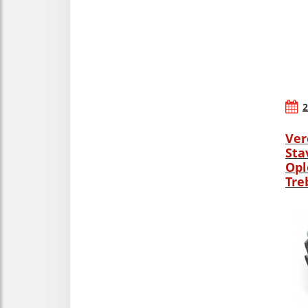
2
Ver
Sta
Opl
Tre