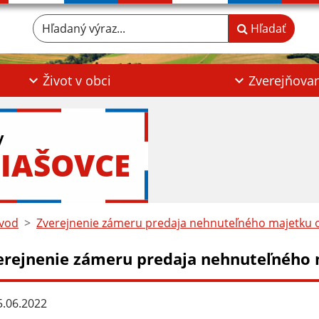
Hľadaný výraz...
Hľadať
Život v obci
Zverejňova
y
IAŠOVCE
vod
Zverejnenie zámeru predaja nehnuteľného majetku o
erejnenie zámeru predaja nehnuteľného m
.06.2022