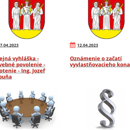
7.04.2023
12.04.2023
ejná vyhláška -
Oznámenie o začatí
vebné povolenie -
vyvlastňovacieho kona
otenie - Ing. Jozef
buňa