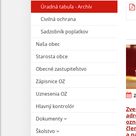
Úradná tabuľa - Archív
Civilná ochrana
Sadzobník poplatkov
Naša obec
Starosta obce
Obecné zastupiteľstvo
Zápisnice OZ
Uznesenia OZ
2
Hlavný kontrolór
Zve
adr
Dokumenty
ozn
čle
Školstvo
a n