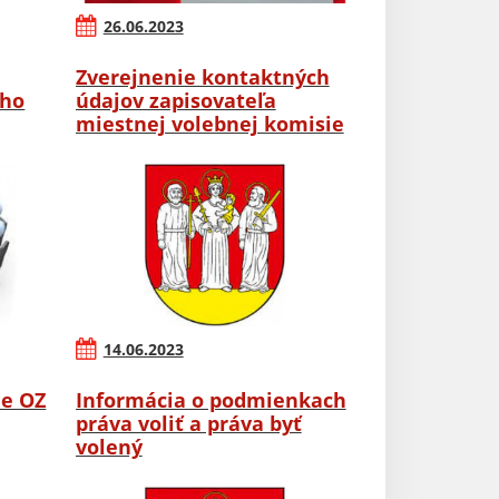
26.06.2023
Zverejnenie kontaktných
ého
údajov zapisovateľa
miestnej volebnej komisie
14.06.2023
ie OZ
Informácia o podmienkach
práva voliť a práva byť
volený