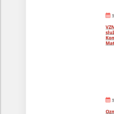
1
VZN
slu
Kom
Mat
1
Ozn