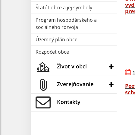
vyd
Štatút obce a jej symboly
pre
Program hospodárskeho a
sociálneho rozvoja
Územný plán obce
Rozpočet obce
Život v obci
1
Zverejňovanie
Poz
sch
Kontakty