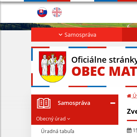
Samospráva
Oficiálne stránk
OBEC MAT
Ú
Samospráva
Zv
Obecný úrad
15
Úradná tabuľa