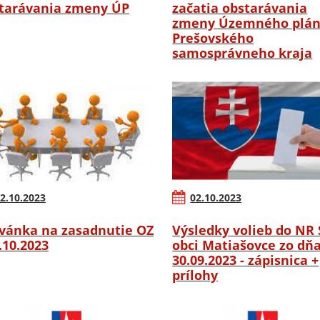
tarávania zmeny ÚP
začatia obstarávania
zmeny Územného plá
Prešovského
samosprávneho kraja
2.10.2023
02.10.2023
vánka na zasadnutie OZ
Výsledky volieb do NR 
6.10.2023
obci Matiašovce zo dň
30.09.2023 - zápisnica +
prílohy