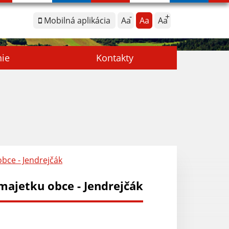
Mobilná aplikácia
Aa
Aa
Aa
nie
Kontakty
bce - Jendrejčák
ajetku obce - Jendrejčák