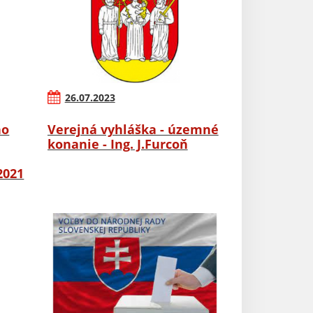
26.07.2023
ho
Verejná vyhláška - územné
konanie - Ing. J.Furcoň
2021