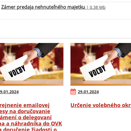
Zámer predaja nehnuteľného majetku
| 0.38 Mb
9.01.2024
29.01.2024
rejnenie emailovej
Určenie volebného ok
esy na doručovanie
ámení o delegovaní
na a náhradníka do OVK
a doručenie žiadosti o