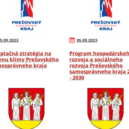
5.09.2023
05.09.2023
ptačná stratégia na
Program hospodárske
nu klímy Prešovského
rozvoja a sociálneho
osprávneho kraja
rozvoja Prešovského
samosprávneho kraja 
- 2030