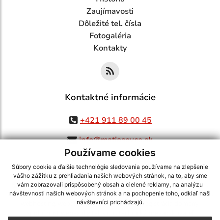
Zaujímavosti
Dôležité tel. čísla
Fotogaléria
Kontakty
Kontaktné informácie
+421 911 89 00 45
info@matiasovce.sk
Používame cookies
Súbory cookie a ďalšie technológie sledovania používame na zlepšenie
vášho zážitku z prehliadania našich webových stránok, na to, aby sme
využite možnosť získavania aktuálnych informácií s využitím RSS
,
vám zobrazovali prispôsobený obsah a cielené reklamy, na analýzu
CMS systém (redakčný) systém ECHELON 2,
Mapa stránok
,
web portál
,
návštevnosti našich webových stránok a na pochopenie toho, odkiaľ naši
návštevníci prichádzajú.
webhosting
,
webex.digital, s.r.o.
,
domény
,
registrácia domény
,
spoločnosť webex.digital, s.r.o.
,
technický prevádzkovateľ