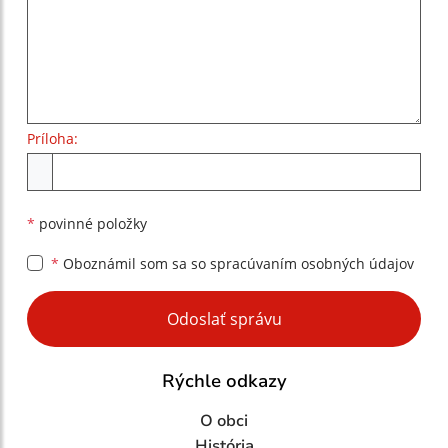
Príloha:
Príloha
*
povinné položky
*
Oboznámil som sa so
spracúvaním osobných údajov
Google reCaptcha Response
Odoslať správu
Rýchle odkazy
O obci
História