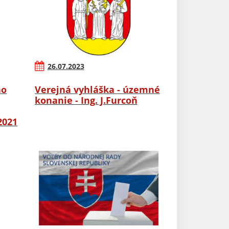
26.07.2023
ho
Verejná vyhláška - územné
konanie - Ing. J.Furcoň
2021