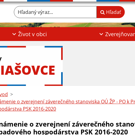
Hľadaný výraz...
Hľadať
Život v obci
Zverejňova
y
IAŠOVCE
vod
menie o zverejnení záverečného stanoviska OÚ ŽP - PO k
podárstva PSK 2016-2020
námenie o zverejnení záverečného stano
padového hospodárstva PSK 2016-2020