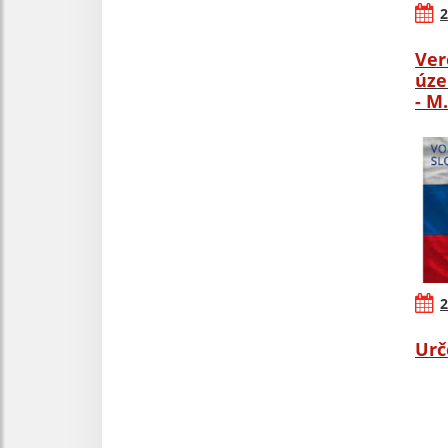
2
Ver
úze
- M
2
Urč