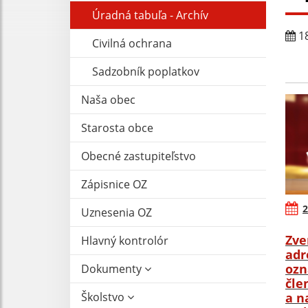
Úradná tabuľa - Archív
18
Civilná ochrana
Sadzobník poplatkov
Naša obec
Starosta obce
Obecné zastupiteľstvo
Zápisnice OZ
2
Uznesenia OZ
Zve
Hlavný kontrolór
adr
ozn
Dokumenty
čle
Školstvo
a n