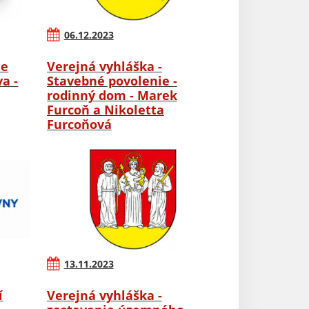
06.12.2023
ie
Verejná vyhláška -
a -
Stavebné povolenie -
rodinný dom - Marek
Furcoň a Nikoletta
Furcoňová
13.11.2023
í
Verejná vyhláška -