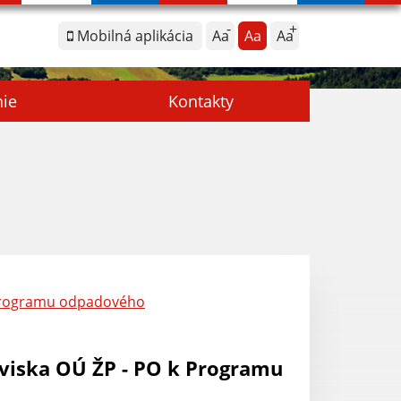
Mobilná aplikácia
Aa
Aa
Aa
nie
Kontakty
 Programu odpadového
viska OÚ ŽP - PO k Programu