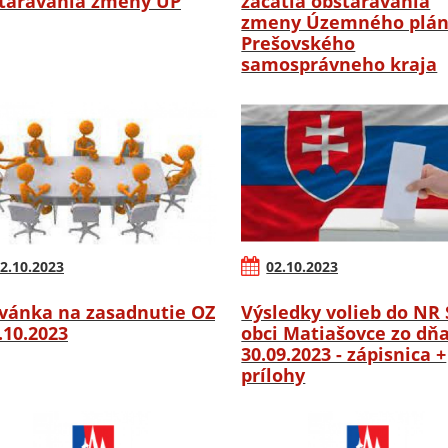
tarávania zmeny ÚP
začatia obstarávania
zmeny Územného plá
Prešovského
samosprávneho kraja
2.10.2023
02.10.2023
vánka na zasadnutie OZ
Výsledky volieb do NR 
6.10.2023
obci Matiašovce zo dň
30.09.2023 - zápisnica +
prílohy