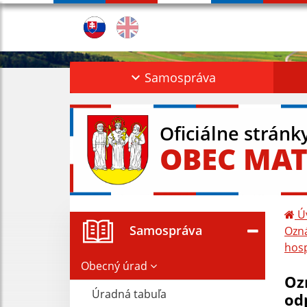
Samospráva
Oficiálne stránk
OBEC MAT
Ú
Samospráva
Ozná
hos
Obecný úrad
Oz
Úradná tabuľa
od