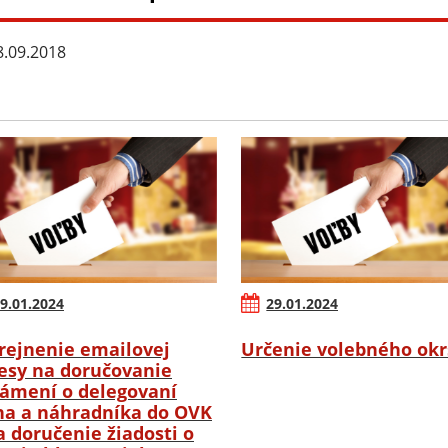
.09.2018
9.01.2024
29.01.2024
rejnenie emailovej
Určenie volebného ok
esy na doručovanie
ámení o delegovaní
na a náhradníka do OVK
a doručenie žiadosti o