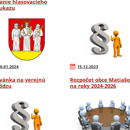
anie hlasovacieho
ukazu
0.01.2024
15.12.2023
vánka na verejnú
Rozpočet obce Matiaš
ôdzu
na roky 2024-2026