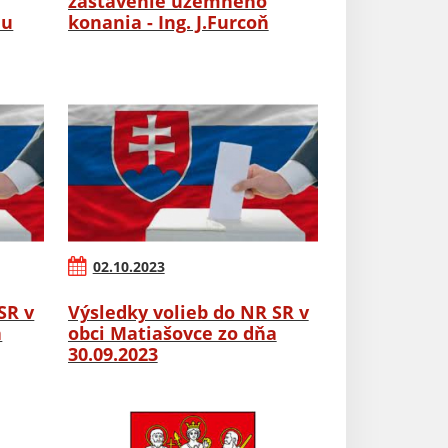
zastavenie územného
nu
konania - Ing. J.Furcoň
02.10.2023
SR v
Výsledky volieb do NR SR v
a
obci Matiašovce zo dňa
30.09.2023