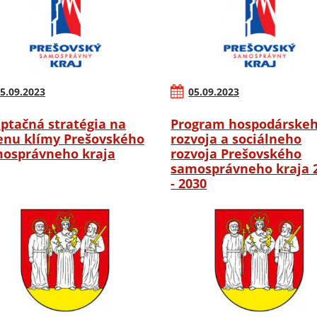
5.09.2023
05.09.2023
ptačná stratégia na
Program hospodárske
nu klímy Prešovského
rozvoja a sociálneho
osprávneho kraja
rozvoja Prešovského
samosprávneho kraja 
- 2030