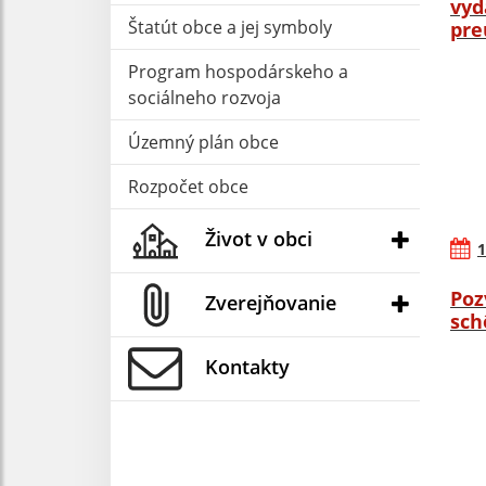
vyd
Štatút obce a jej symboly
pre
Program hospodárskeho a
sociálneho rozvoja
Územný plán obce
Rozpočet obce
Život v obci
1
Poz
Zverejňovanie
sch
Kontakty