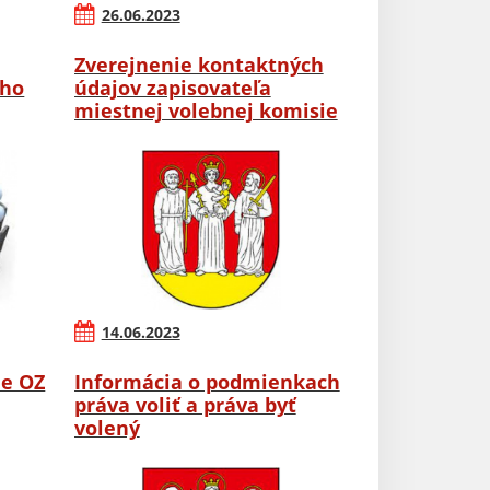
26.06.2023
Zverejnenie kontaktných
ého
údajov zapisovateľa
miestnej volebnej komisie
14.06.2023
ie OZ
Informácia o podmienkach
práva voliť a práva byť
volený