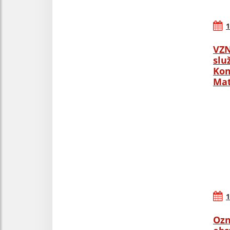
1
VZN
slu
Kom
Mat
1
Ozn