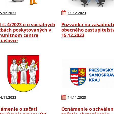
5.12.2023
11.12.2023
 č. 4/2023 o o sociálnych
Pozvánka na zasadnut
žbách poskytovaných v
obecného zastupiteľstv
unitnom centre
15.12.2023
iašovce
4.11.2023
14.11.2023
ámenie o začatí
Oznámenie o schválen