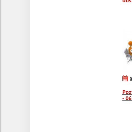
obs
0
Poz
- 0