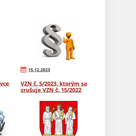
15.12.2023
ovce
VZN č. 5/2023, ktorým sa
zrušuje VZN č. 15/2022