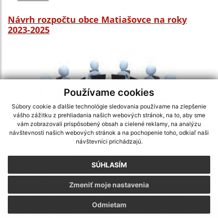
Návrh rozpočtu obce Matiašovce na roky
2023-2025
Používame cookies
Súbory cookie a ďalšie technológie sledovania používame na zlepšenie
vášho zážitku z prehliadania našich webových stránok, na to, aby sme
vám zobrazovali prispôsobený obsah a cielené reklamy, na analýzu
návštevnosti našich webových stránok a na pochopenie toho, odkiaľ naši
návštevníci prichádzajú.
SÚHLASÍM
14.11.2022
Zmeniť moje nastavenia
Program zasadnutia Obecného zastupiteľstva
Odmietam