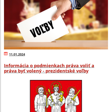
11.01.2024
Informácia o podmienkach práva voliť a
práva byť volený - prezidentské voľby