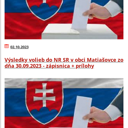
02.10.2023
Výsledky volieb do NR SR v obci Matiašovce zo
dňa 30.09.2023 - zápisnica + prílohy