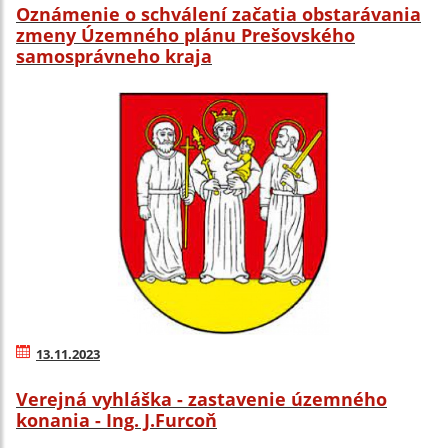
Oznámenie o schválení začatia obstarávania
zmeny Územného plánu Prešovského
samosprávneho kraja
13.11.2023
Verejná vyhláška - zastavenie územného
konania - Ing. J.Furcoň