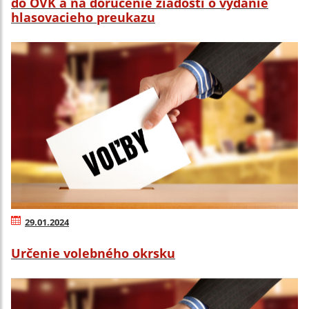
do OVK a na doručenie žiadosti o vydanie
hlasovacieho preukazu
29.01.2024
Určenie volebného okrsku