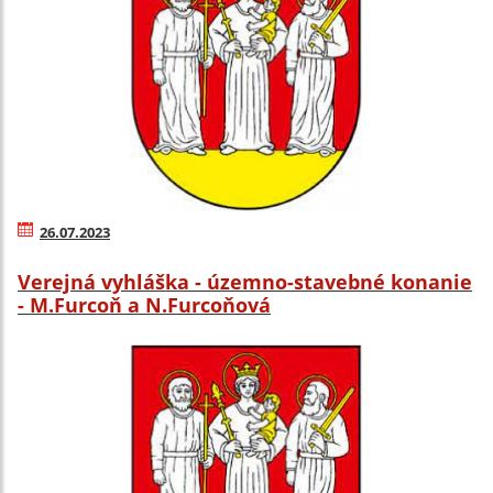
26.07.2023
Verejná vyhláška - územno-stavebné konanie
- M.Furcoň a N.Furcoňová