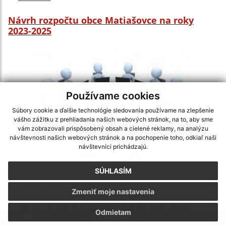
Návrh rozpočtu obce Matiašovce na roky
2023-2025
Používame cookies
Súbory cookie a ďalšie technológie sledovania používame na zlepšenie
vášho zážitku z prehliadania našich webových stránok, na to, aby sme
vám zobrazovali prispôsobený obsah a cielené reklamy, na analýzu
návštevnosti našich webových stránok a na pochopenie toho, odkiaľ naši
návštevníci prichádzajú.
SÚHLASÍM
14.11.2022
Zmeniť moje nastavenia
Program zasadnutia Obecného zastupiteľstva
Odmietam