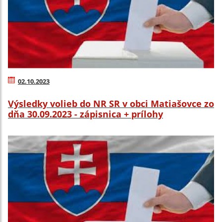
02.10.2023
Výsledky volieb do NR SR v obci Matiašovce zo
dňa 30.09.2023 - zápisnica + prílohy