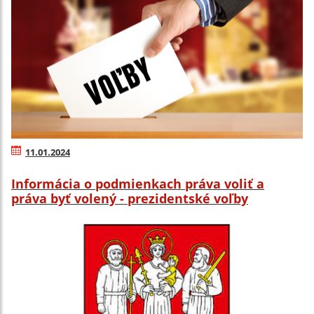
11.01.2024
Informácia o podmienkach práva voliť a
práva byť volený - prezidentské voľby