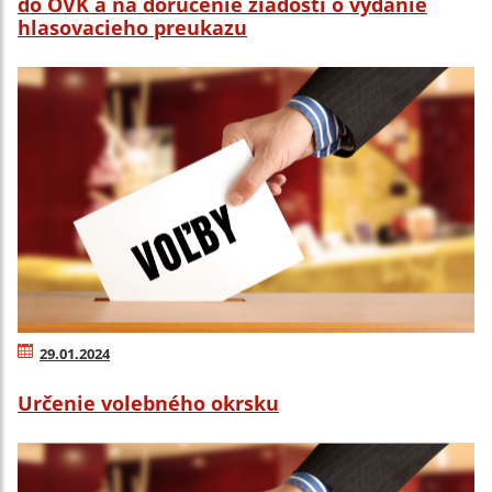
do OVK a na doručenie žiadosti o vydanie
hlasovacieho preukazu
29.01.2024
Určenie volebného okrsku