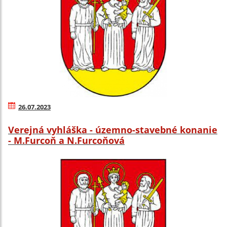
26.07.2023
Verejná vyhláška - územno-stavebné konanie
- M.Furcoň a N.Furcoňová