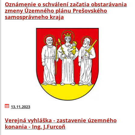
Oznámenie o schválení začatia obstarávania
zmeny Územného plánu Prešovského
samosprávneho kraja
13.11.2023
Verejná vyhláška - zastavenie územného
konania - Ing. J.Furcoň