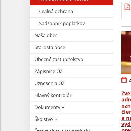
Civilná ochrana
Sadzobník poplatkov
Naša obec
Starosta obce
Obecné zastupiteľstvo
Zápisnice OZ
2
Uznesenia OZ
Zve
Hlavný kontrolór
adr
ozn
Dokumenty
čle
a n
Školstvo
vyd
pre