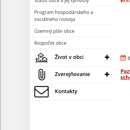
Štatút obce a jej symboly
Program hospodárskeho a
sociálneho rozvoja
Územný plán obce
Rozpočet obce
Život v obci
1
Poz
Zverejňovanie
sch
Kontakty