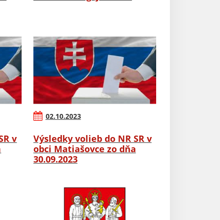
02.10.2023
SR v
Výsledky volieb do NR SR v
a
obci Matiašovce zo dňa
30.09.2023