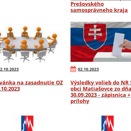
Prešovského
samosprávneho kraja
2.10.2023
02.10.2023
vánka na zasadnutie OZ
Výsledky volieb do NR 
6.10.2023
obci Matiašovce zo dň
30.09.2023 - zápisnica +
prílohy