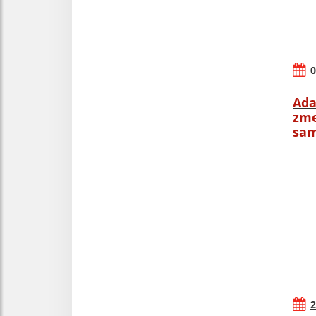
0
Ada
zme
sam
2