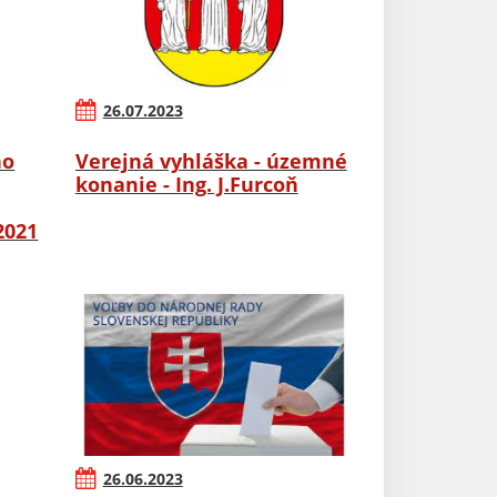
26.07.2023
ho
Verejná vyhláška - územné
konanie - Ing. J.Furcoň
2021
26.06.2023