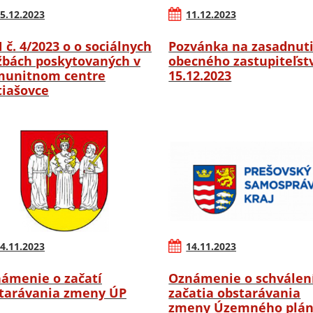
5.12.2023
11.12.2023
 č. 4/2023 o o sociálnych
Pozvánka na zasadnut
žbách poskytovaných v
obecného zastupiteľstv
unitnom centre
15.12.2023
iašovce
4.11.2023
14.11.2023
ámenie o začatí
Oznámenie o schválen
tarávania zmeny ÚP
začatia obstarávania
zmeny Územného plá