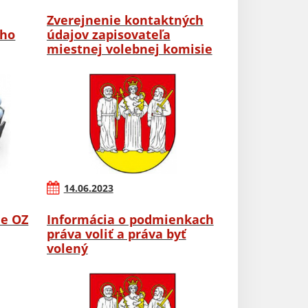
Zverejnenie kontaktných
ého
údajov zapisovateľa
miestnej volebnej komisie
14.06.2023
ie OZ
Informácia o podmienkach
práva voliť a práva byť
volený