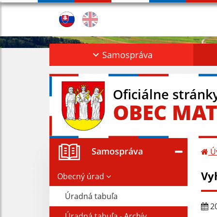
Samospráva
Oficiálne stránk
OBEC MAT
Samospráva
Ú
Vy
Obecný úrad
Úradná tabuľa
20
Úradná tabuľa - Archív