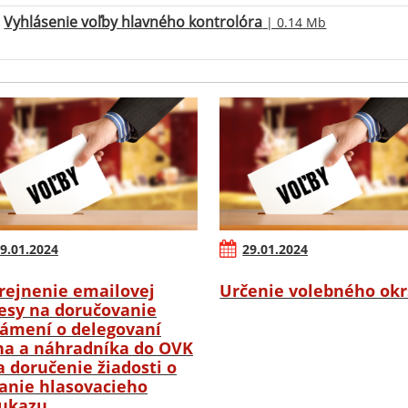
Vyhlásenie voľby hlavného kontrolóra
| 0.14 Mb
9.01.2024
29.01.2024
rejnenie emailovej
Určenie volebného ok
esy na doručovanie
ámení o delegovaní
na a náhradníka do OVK
a doručenie žiadosti o
anie hlasovacieho
ukazu