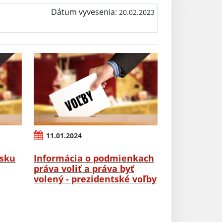
Dátum vyvesenia:
20.02.2023
11.01.2024
rsku
Informácia o podmienkach
práva voliť a práva byť
volený - prezidentské voľby