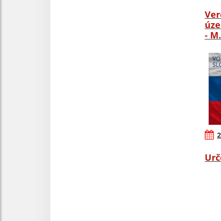
Ver
úze
- M
2
Urč