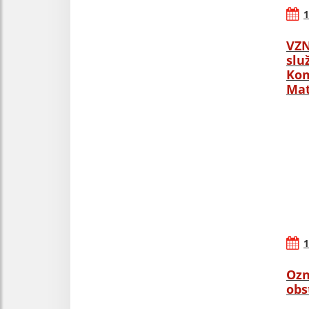
1
VZN
slu
Kom
Mat
1
Ozn
obs