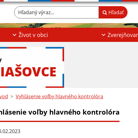
Hľadaný výraz...
Hľadať
Život v obci
Zverejňova
y
IAŠOVCE
vod
Vyhlásenie voľby hlavného kontrolóra
hlásenie voľby hlavného kontrolóra
.02.2023