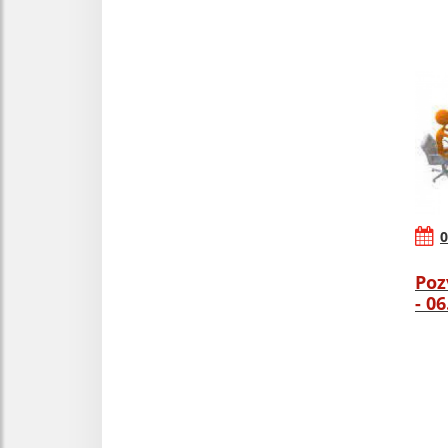
0
Poz
- 0