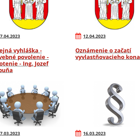
7.04.2023
12.04.2023
ejná vyhláška -
Oznámenie o začatí
vebné povolenie -
vyvlastňovacieho kona
otenie - Ing. Jozef
buňa
7.03.2023
16.03.2023