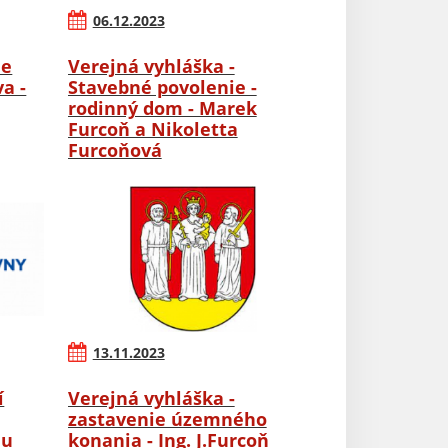
06.12.2023
ie
Verejná vyhláška -
a -
Stavebné povolenie -
rodinný dom - Marek
Furcoň a Nikoletta
Furcoňová
13.11.2023
í
Verejná vyhláška -
zastavenie územného
nu
konania - Ing. J.Furcoň