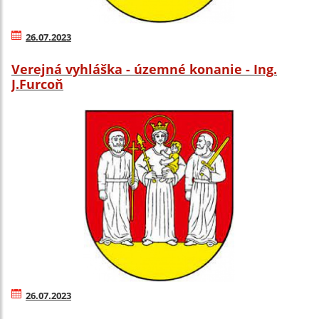
26.07.2023
Verejná vyhláška - územné konanie - Ing.
J.Furcoň
26.07.2023