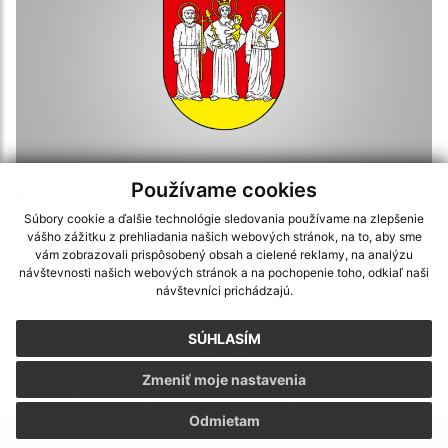
Používame cookies
30.11.2022
Súbory cookie a ďalšie technológie sledovania používame na zlepšenie
vášho zážitku z prehliadania našich webových stránok, na to, aby sme
Návrh rozpočtu obce Matiašovce na roky
vám zobrazovali prispôsobený obsah a cielené reklamy, na analýzu
2023-2025
návštevnosti našich webových stránok a na pochopenie toho, odkiaľ naši
návštevníci prichádzajú.
SÚHLASÍM
Zmeniť moje nastavenia
Odmietam