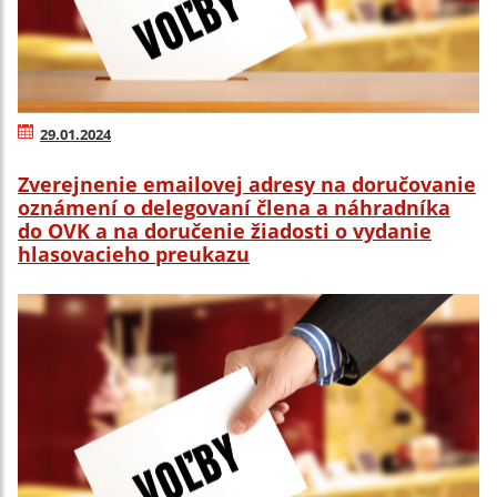
29.01.2024
Zverejnenie emailovej adresy na doručovanie
oznámení o delegovaní člena a náhradníka
do OVK a na doručenie žiadosti o vydanie
hlasovacieho preukazu