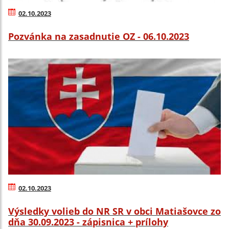
02.10.2023
Pozvánka na zasadnutie OZ - 06.10.2023
02.10.2023
Výsledky volieb do NR SR v obci Matiašovce zo
dňa 30.09.2023 - zápisnica + prílohy