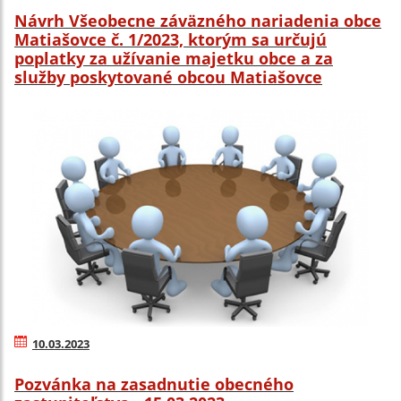
Návrh Všeobecne záväzného nariadenia obce
Matiašovce č. 1/2023, ktorým sa určujú
poplatky za užívanie majetku obce a za
služby poskytované obcou Matiašovce
10.03.2023
Pozvánka na zasadnutie obecného