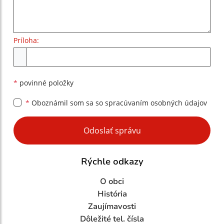
Príloha:
Príloha
*
povinné položky
*
Oboznámil som sa so
spracúvaním osobných údajov
Google reCaptcha Response
Odoslať správu
Rýchle odkazy
O obci
História
Zaujímavosti
Dôležité tel. čísla