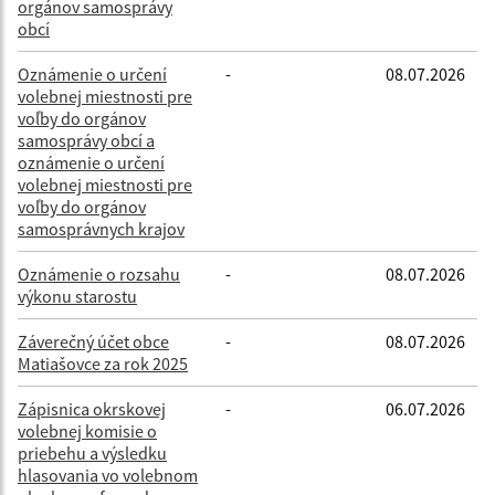
orgánov samosprávy
obcí
Oznámenie o určení
-
08.07.2026
volebnej miestnosti pre
voľby do orgánov
samosprávy obcí a
oznámenie o určení
volebnej miestnosti pre
voľby do orgánov
samosprávnych krajov
Oznámenie o rozsahu
-
08.07.2026
výkonu starostu
Záverečný účet obce
-
08.07.2026
Matiašovce za rok 2025
Zápisnica okrskovej
-
06.07.2026
volebnej komisie o
priebehu a výsledku
hlasovania vo volebnom