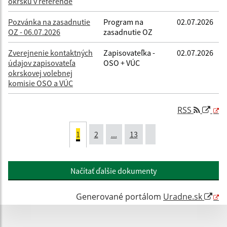
okrsku v referende
Pozvánka na zasadnutie
Program na
02.07.2026
OZ - 06.07.2026
zasadnutie OZ
Zverejnenie kontaktných
Zapisovateľka -
02.07.2026
údajov zapisovateľa
OSO + VÚC
okrskovej volebnej
komisie OSO a VÚC
RSS
1
2
...
13
Načítať ďalšie dokumenty
Generované portálom
Uradne.sk