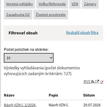
Verejné vyhlášky
Voľby/Referendá
VZN
Zámery
Zasadnutia OZ
Životné prostredie
Filtrovať obsah
Rozbaliť obsah filtra
Názov:
Počet položiek na stránke:
Popis:
Výsledky vyhľadávania (počet dokumentov
Dátum zverejnenia od:
vyhovujúcich zadaným kritériám: 127)
RSS
Dátum zverejnenia do:
Názov
Popis
Dátum
Návrh VZN č. 2/2026,
Návrh VZN č.
29.07.2026