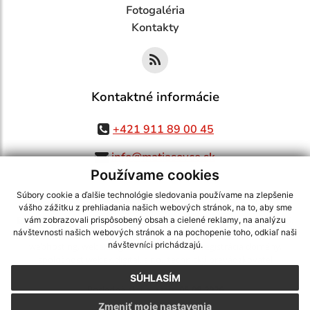
Fotogaléria
Kontakty
Kontaktné informácie
+421 911 89 00 45
info@matiasovce.sk
Používame cookies
Súbory cookie a ďalšie technológie sledovania používame na zlepšenie
vášho zážitku z prehliadania našich webových stránok, na to, aby sme
využite možnosť získavania aktuálnych informácií s využitím RSS
,
vám zobrazovali prispôsobený obsah a cielené reklamy, na analýzu
CMS systém (redakčný) systém ECHELON 2,
Mapa stránok
,
web portál
,
návštevnosti našich webových stránok a na pochopenie toho, odkiaľ naši
návštevníci prichádzajú.
webhosting
,
webex.digital, s.r.o.
,
domény
,
registrácia domény
,
spoločnosť webex.digital, s.r.o.
,
technický prevádzkovateľ
SÚHLASÍM
Posledná aktualizácia:
05.08.2026
Zmeniť moje nastavenia