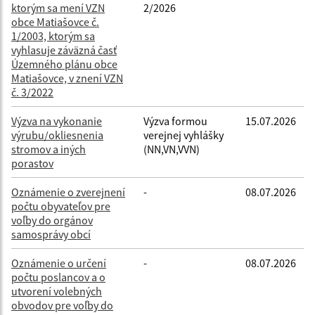
ktorým sa mení VZN
2/2026
Filtrovať
Reset
obce Matiašovce č.
1/2003, ktorým sa
vyhlasuje záväzná časť
Územného plánu obce
Matiašovce, v znení VZN
č. 3/2022
Výzva na vykonanie
Výzva formou
15.07.2026
výrubu/okliesnenia
verejnej vyhlášky
stromov a iných
(NN,VN,VVN)
porastov
Oznámenie o zverejnení
-
08.07.2026
počtu obyvateľov pre
voľby do orgánov
samosprávy obcí
Oznámenie o určení
-
08.07.2026
počtu poslancov a o
utvorení volebných
obvodov pre voľby do