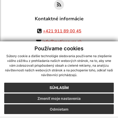
Kontaktné informácie
+421 911 89 00 45
info@matiasovce.sk
Používame cookies
Súbory cookie a ďalšie technológie sledovania používame na zlepšenie
vášho zážitku z prehliadania našich webových stránok, na to, aby sme
využite možnosť získavania aktuálnych informácií s využitím RSS
,
vám zobrazovali prispôsobený obsah a cielené reklamy, na analýzu
CMS systém (redakčný) systém ECHELON 2,
Mapa stránok
,
web portál
,
návštevnosti našich webových stránok a na pochopenie toho, odkiaľ naši
návštevníci prichádzajú.
webhosting
,
webex.digital, s.r.o.
,
domény
,
registrácia domény
,
spoločnosť webex.digital, s.r.o.
,
technický prevádzkovateľ
SÚHLASÍM
Posledná aktualizácia:
05.08.2026
Zmeniť moje nastavenia
Vytlačiť stránku
|
Vyhlásenie o prístupnosti
Autorské práva
|
Cookies
Odmietam