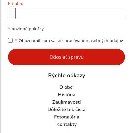
Príloha:
Príloha
*
povinné položky
*
Oboznámil som sa so
spracúvaním osobných údajov
Google reCaptcha Response
Odoslať správu
Rýchle odkazy
O obci
História
Zaujímavosti
Dôležité tel. čísla
Fotogaléria
Kontakty