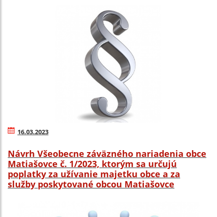
16.03.2023
Návrh Všeobecne záväzného nariadenia obce
Matiašovce č. 1/2023, ktorým sa určujú
poplatky za užívanie majetku obce a za
služby poskytované obcou Matiašovce