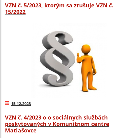
VZN č. 5/2023, ktorým sa zrušuje VZN č.
15/2022
15.12.2023
VZN č. 4/2023 o o sociálnych službách
poskytovaných v Komunitnom centre
Matiašovce