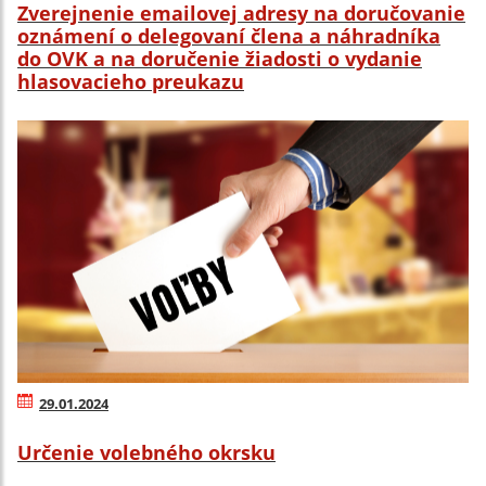
Zverejnenie emailovej adresy na doručovanie
oznámení o delegovaní člena a náhradníka
do OVK a na doručenie žiadosti o vydanie
hlasovacieho preukazu
29.01.2024
Určenie volebného okrsku