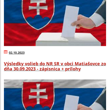
02.10.2023
Výsledky volieb do NR SR v obci Matiašovce zo
dňa 30.09.2023 - zápisnica + prílohy