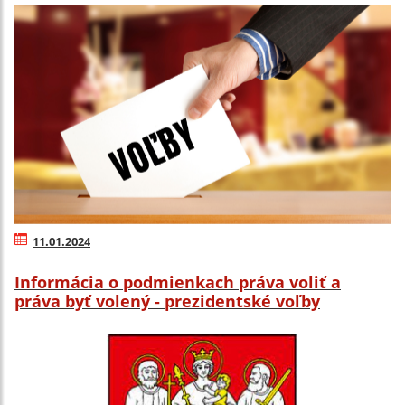
11.01.2024
Informácia o podmienkach práva voliť a
práva byť volený - prezidentské voľby