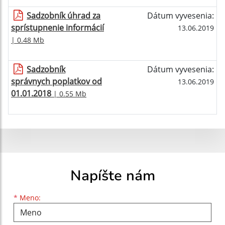
Sadzobník úhrad za
Dátum vyvesenia:
sprístupnenie informácií
13.06.2019
| 0.48 Mb
Sadzobník
Dátum vyvesenia:
správnych poplatkov od
13.06.2019
01.01.2018
| 0.55 Mb
Napíšte nám
Meno
Priezvisko
E-mailová adresa
*
Meno: