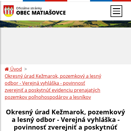
Oficiálne stránky
OBEC MATIAŠOVCE
Úvod
Okresný úrad Kežmarok, pozemkový a lesný
odbor - Verejná vyhláška - povinnosť
zverejniť a poskytnúť evidenciu prenajatých
pozemkov poľnohospodárov a lesníkov
Okresný úrad Kežmarok, pozemkový
a lesný odbor - Verejná vyhláška -
povinnosť zverejniť a poskytnúť