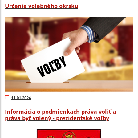
Určenie volebného okrsku
11.01.2024
Informácia o podmienkach práva voliť a
práva byť volený - prezidentské voľby