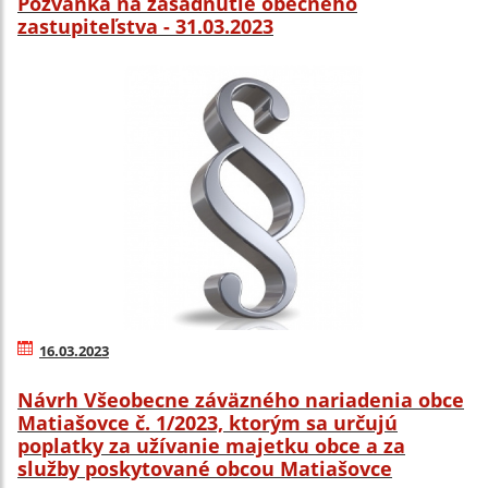
Pozvánka na zasadnutie obecného
zastupiteľstva - 31.03.2023
16.03.2023
Návrh Všeobecne záväzného nariadenia obce
Matiašovce č. 1/2023, ktorým sa určujú
poplatky za užívanie majetku obce a za
služby poskytované obcou Matiašovce