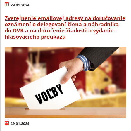
29.01.2024
Zverejnenie emailovej adresy na doručovanie
oznámení o delegovaní člena a náhradníka
do OVK a na doručenie žiadosti o vydanie
hlasovacieho preukazu
29.01.2024