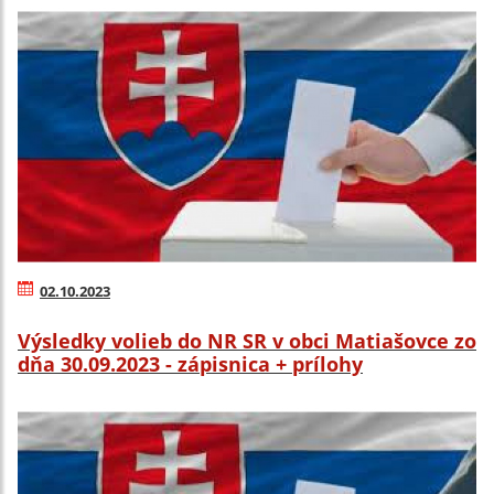
02.10.2023
Výsledky volieb do NR SR v obci Matiašovce zo
dňa 30.09.2023 - zápisnica + prílohy