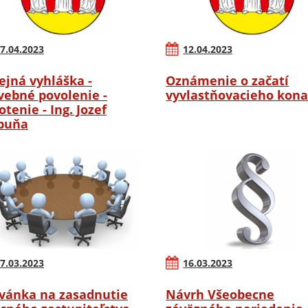
7.04.2023
12.04.2023
ejná vyhláška -
Oznámenie o začatí
vebné povolenie -
vyvlastňovacieho kona
otenie - Ing. Jozef
buňa
7.03.2023
16.03.2023
vánka na zasadnutie
Návrh Všeobecne