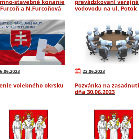
mno-stavebné konanie
prevádzkovaní verejn
.Furcoň a N.Furcoňová
vodovodu na ul. Potok
6.06.2023
23.06.2023
enie volebného okrsku
Pozvánka na zasadnut
dňa 30.06.2023