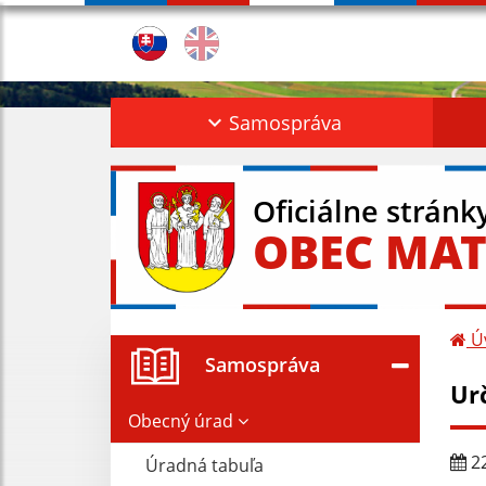
Samospráva
Oficiálne stránk
OBEC MAT
Ú
Samospráva
Ur
Obecný úrad
22
Úradná tabuľa