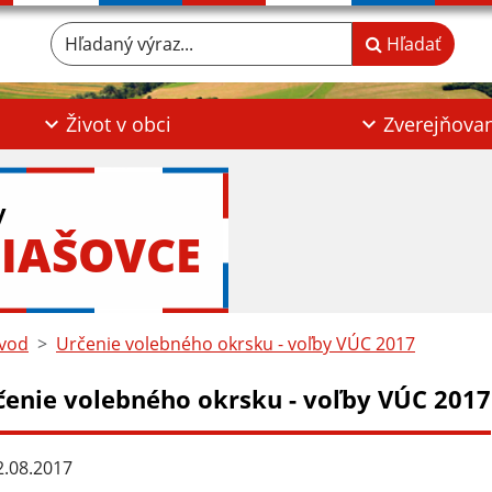
Hľadaný výraz...
Hľadať
Život v obci
Zverejňova
y
IAŠOVCE
vod
Určenie volebného okrsku - voľby VÚC 2017
čenie volebného okrsku - voľby VÚC 2017
.08.2017