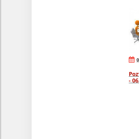
0
Poz
- 0