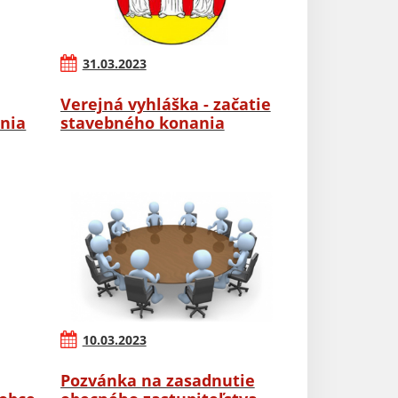
31.03.2023
Verejná vyhláška - začatie
nia
stavebného konania
10.03.2023
Pozvánka na zasadnutie