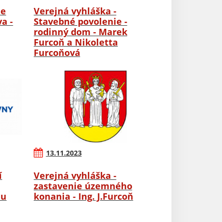
ie
Verejná vyhláška -
a -
Stavebné povolenie -
rodinný dom - Marek
Furcoň a Nikoletta
Furcoňová
13.11.2023
í
Verejná vyhláška -
zastavenie územného
nu
konania - Ing. J.Furcoň