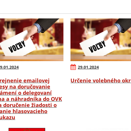
9.01.2024
29.01.2024
rejnenie emailovej
Určenie volebného ok
esy na doručovanie
ámení o delegovaní
na a náhradníka do OVK
a doručenie žiadosti o
anie hlasovacieho
ukazu