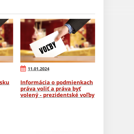
11.01.2024
rsku
Informácia o podmienkach
práva voliť a práva byť
volený - prezidentské voľby