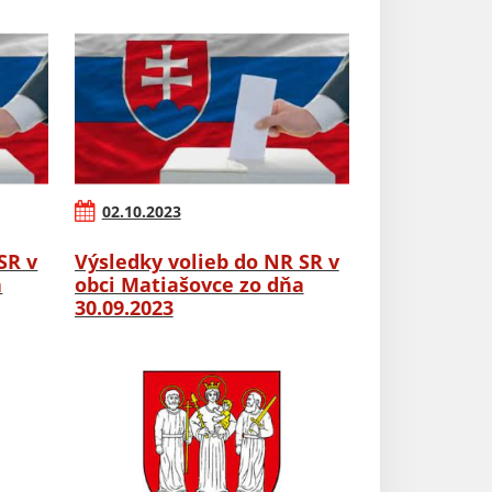
02.10.2023
SR v
Výsledky volieb do NR SR v
a
obci Matiašovce zo dňa
30.09.2023