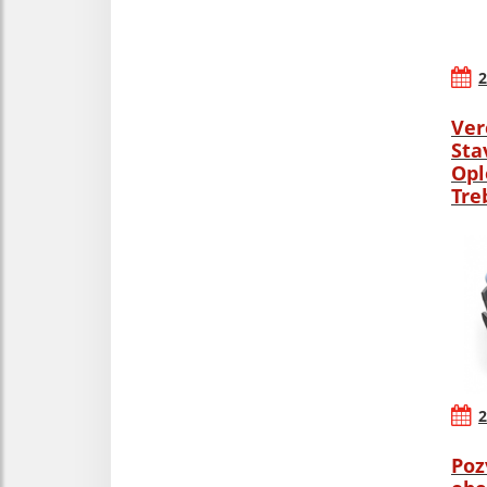
2
Ver
Sta
Opl
Tre
2
Poz