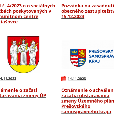
 č. 4/2023 o o sociálnych
Pozvánka na zasadnut
žbách poskytovaných v
obecného zastupiteľstv
unitnom centre
15.12.2023
iašovce
4.11.2023
14.11.2023
ámenie o začatí
Oznámenie o schválen
tarávania zmeny ÚP
začatia obstarávania
zmeny Územného plá
Prešovského
samosprávneho kraja