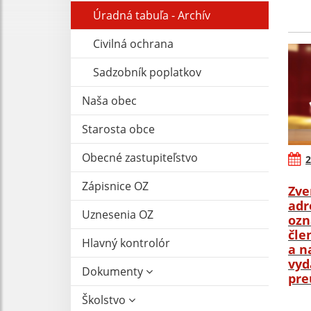
Úradná tabuľa - Archív
Civilná ochrana
Sadzobník poplatkov
Naša obec
Starosta obce
Obecné zastupiteľstvo
2
Zápisnice OZ
Zve
adr
Uznesenia OZ
ozn
čle
Hlavný kontrolór
a n
vyd
Dokumenty
pre
Školstvo