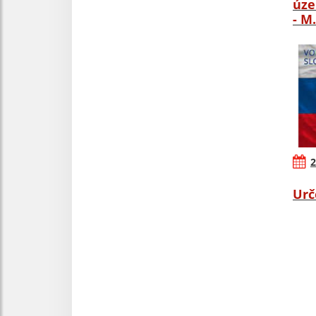
úze
- M
2
Urč