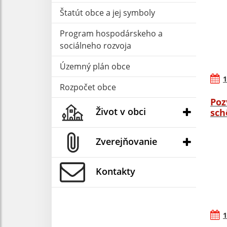
Štatút obce a jej symboly
Program hospodárskeho a
sociálneho rozvoja
Územný plán obce
1
Rozpočet obce
Poz
Život v obci
sch
Zverejňovanie
Kontakty
1