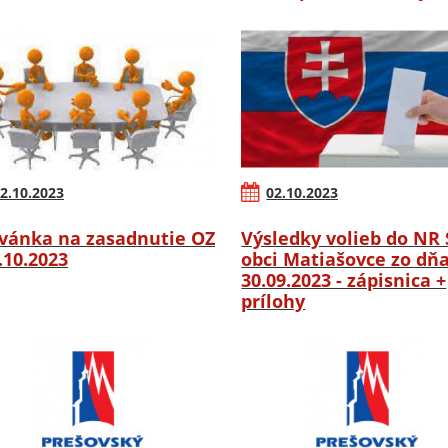
2.10.2023
02.10.2023
vánka na zasadnutie OZ
Výsledky volieb do NR 
6.10.2023
obci Matiašovce zo dň
30.09.2023 - zápisnica +
prílohy