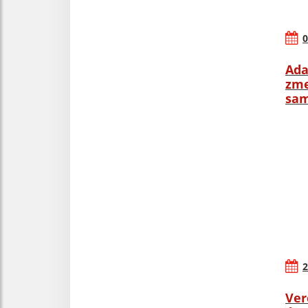
0
Ada
zme
sam
2
Ver