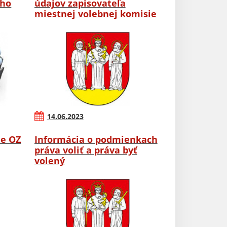
ého
údajov zapisovateľa
miestnej volebnej komisie
14.06.2023
ie OZ
Informácia o podmienkach
práva voliť a práva byť
volený