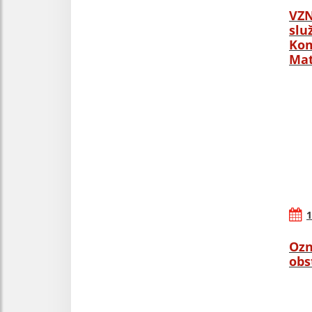
VZN
slu
Kom
Mat
1
Ozn
obs