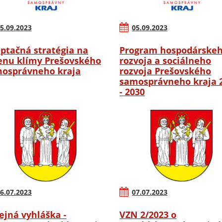
5.09.2023
05.09.2023
ptačná stratégia na
Program hospodárske
nu klímy Prešovského
rozvoja a sociálneho
osprávneho kraja
rozvoja Prešovského
samosprávneho kraja 
- 2030
6.07.2023
07.07.2023
ejná vyhláška -
VZN 2/2023 o