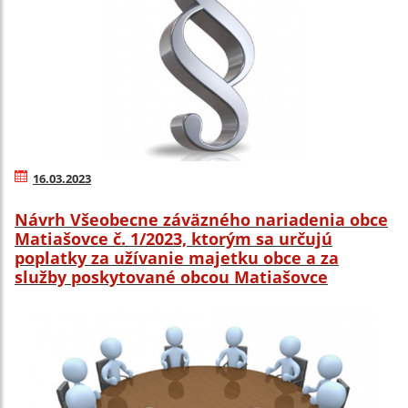
16.03.2023
Návrh Všeobecne záväzného nariadenia obce
Matiašovce č. 1/2023, ktorým sa určujú
poplatky za užívanie majetku obce a za
služby poskytované obcou Matiašovce