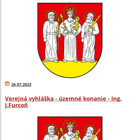
26.07.2023
Verejná vyhláška - územné konanie - Ing.
J.Furcoň