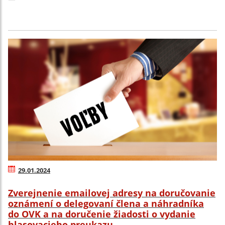
29.01.2024
Zverejnenie emailovej adresy na doručovanie
oznámení o delegovaní člena a náhradníka
do OVK a na doručenie žiadosti o vydanie
hlasovacieho preukazu