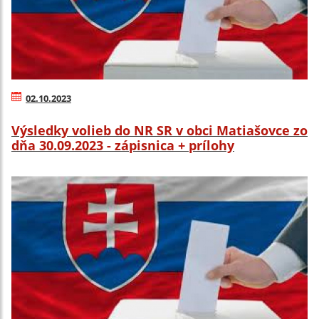
02.10.2023
Výsledky volieb do NR SR v obci Matiašovce zo
dňa 30.09.2023 - zápisnica + prílohy