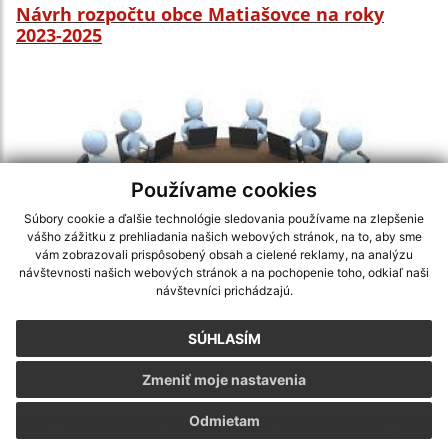
Návrh rozpočtu obce Matiašovce na roky
2023-2025
Používame cookies
Súbory cookie a ďalšie technológie sledovania používame na zlepšenie
vášho zážitku z prehliadania našich webových stránok, na to, aby sme
vám zobrazovali prispôsobený obsah a cielené reklamy, na analýzu
návštevnosti našich webových stránok a na pochopenie toho, odkiaľ naši
návštevníci prichádzajú.
14.11.2022
SÚHLASÍM
Program zasadnutia Obecného zastupiteľstva
Zmeniť moje nastavenia
Odmietam