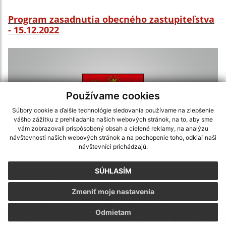
Program zasadnutia obecného zastupiteľstva
- 15.12.2022
Používame cookies
Súbory cookie a ďalšie technológie sledovania používame na zlepšenie
vášho zážitku z prehliadania našich webových stránok, na to, aby sme
vám zobrazovali prispôsobený obsah a cielené reklamy, na analýzu
návštevnosti našich webových stránok a na pochopenie toho, odkiaľ naši
návštevníci prichádzajú.
SÚHLASÍM
30.11.2022
Zmeniť moje nastavenia
Návrh rozpočtu obce Matiašovce na roky
2023-2025
Odmietam