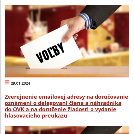
29.01.2024
Zverejnenie emailovej adresy na doručovanie
oznámení o delegovaní člena a náhradníka
do OVK a na doručenie žiadosti o vydanie
hlasovacieho preukazu