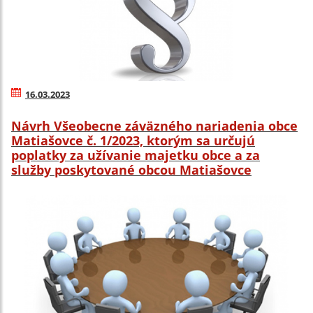
16.03.2023
Návrh Všeobecne záväzného nariadenia obce
Matiašovce č. 1/2023, ktorým sa určujú
poplatky za užívanie majetku obce a za
služby poskytované obcou Matiašovce