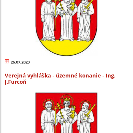
26.07.2023
Verejná vyhláška - územné konanie - Ing.
J.Furcoň