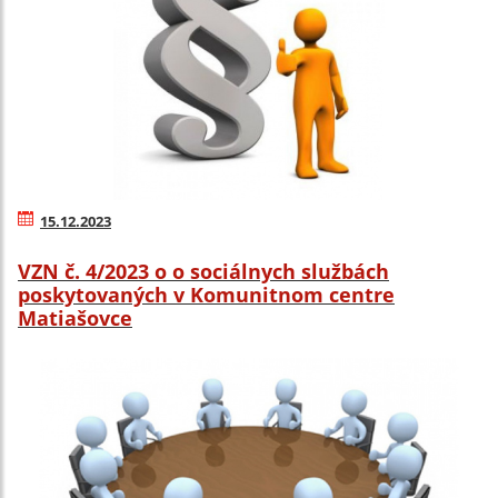
15.12.2023
VZN č. 4/2023 o o sociálnych službách
poskytovaných v Komunitnom centre
Matiašovce