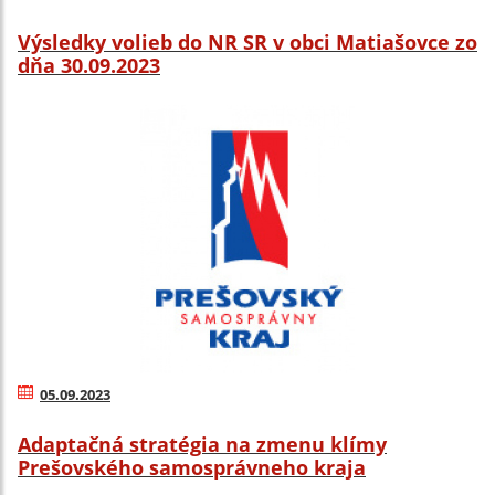
Výsledky volieb do NR SR v obci Matiašovce zo
dňa 30.09.2023
05.09.2023
Adaptačná stratégia na zmenu klímy
Prešovského samosprávneho kraja