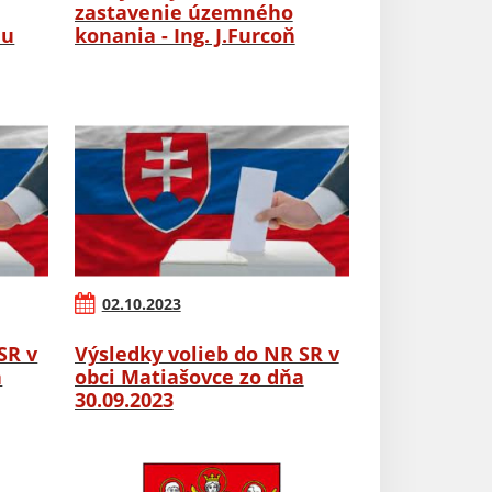
zastavenie územného
nu
konania - Ing. J.Furcoň
02.10.2023
SR v
Výsledky volieb do NR SR v
a
obci Matiašovce zo dňa
30.09.2023