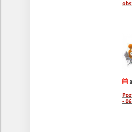
obs
0
Poz
- 0