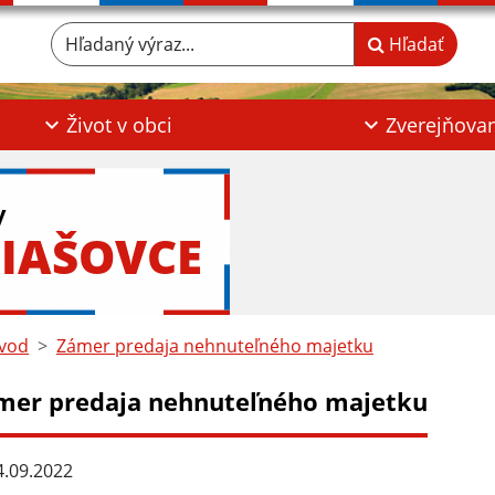
Hľadaný výraz...
Hľadať
Život v obci
Zverejňova
y
IAŠOVCE
vod
Zámer predaja nehnuteľného majetku
mer predaja nehnuteľného majetku
.09.2022