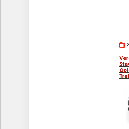
2
Ver
Sta
Opl
Tre