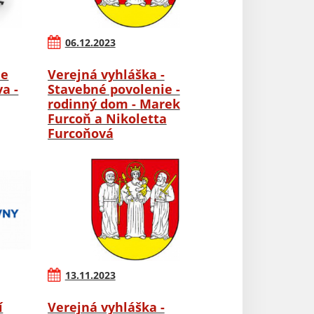
06.12.2023
ie
Verejná vyhláška -
a -
Stavebné povolenie -
rodinný dom - Marek
Furcoň a Nikoletta
Furcoňová
13.11.2023
í
Verejná vyhláška -