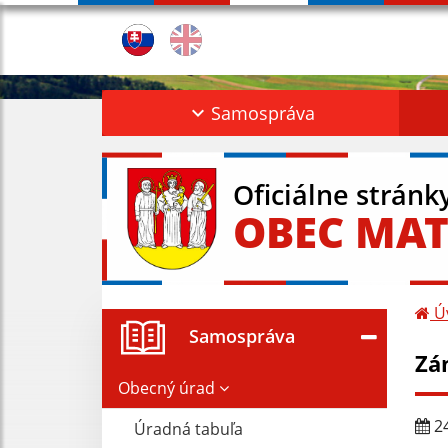
Samospráva
Oficiálne stránk
OBEC MAT
Ú
Samospráva
Zá
Obecný úrad
24
Úradná tabuľa