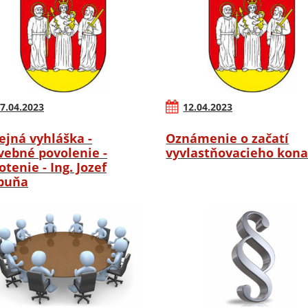
7.04.2023
12.04.2023
ejná vyhláška -
Oznámenie o začatí
vebné povolenie -
vyvlastňovacieho kona
otenie - Ing. Jozef
buňa