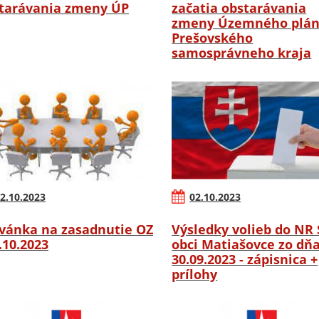
tarávania zmeny ÚP
začatia obstarávania
zmeny Územného plá
Prešovského
samosprávneho kraja
2.10.2023
02.10.2023
vánka na zasadnutie OZ
Výsledky volieb do NR 
6.10.2023
obci Matiašovce zo dň
30.09.2023 - zápisnica +
prílohy