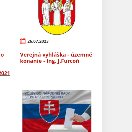
26.07.2023
ho
Verejná vyhláška - územné
konanie - Ing. J.Furcoň
2021