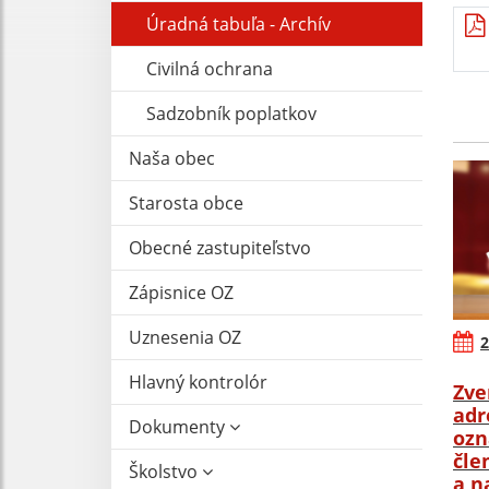
Úradná tabuľa - Archív
Civilná ochrana
Sadzobník poplatkov
Naša obec
Starosta obce
Obecné zastupiteľstvo
Zápisnice OZ
Uznesenia OZ
2
Hlavný kontrolór
Zve
adr
Dokumenty
ozn
čle
Školstvo
a n