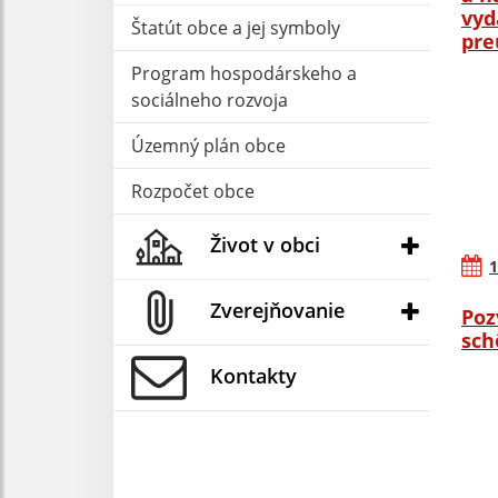
vyd
Štatút obce a jej symboly
pre
Program hospodárskeho a
sociálneho rozvoja
Územný plán obce
Rozpočet obce
Život v obci
1
Zverejňovanie
Poz
sch
Kontakty