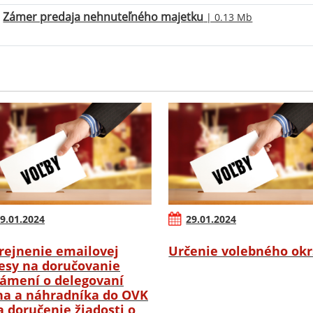
Zámer predaja nehnuteľného majetku
| 0.13 Mb
9.01.2024
29.01.2024
rejnenie emailovej
Určenie volebného ok
esy na doručovanie
ámení o delegovaní
na a náhradníka do OVK
a doručenie žiadosti o