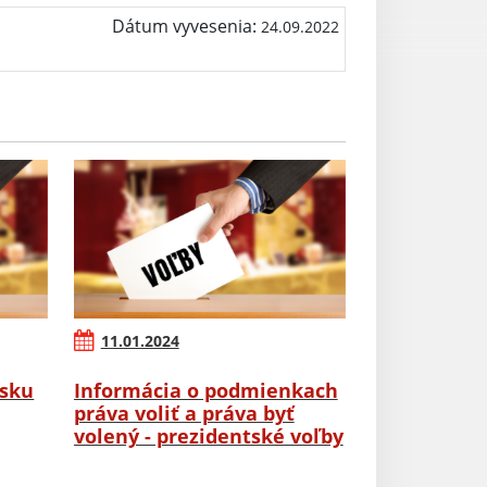
Dátum vyvesenia:
24.09.2022
11.01.2024
rsku
Informácia o podmienkach
práva voliť a práva byť
volený - prezidentské voľby