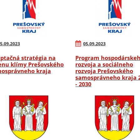
5.09.2023
05.09.2023
ptačná stratégia na
Program hospodárske
nu klímy Prešovského
rozvoja a sociálneho
osprávneho kraja
rozvoja Prešovského
samosprávneho kraja 
- 2030