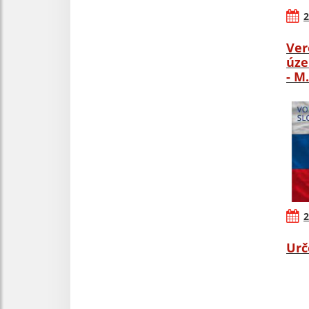
2
Ver
úze
- M
2
Urč