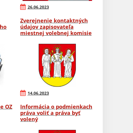
26.06.2023
Zverejnenie kontaktných
ého
údajov zapisovateľa
miestnej volebnej komisie
14.06.2023
ie OZ
Informácia o podmienkach
práva voliť a práva byť
volený