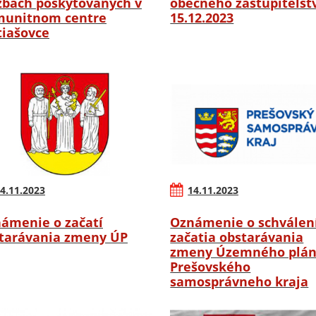
žbách poskytovaných v
obecného zastupiteľstv
unitnom centre
15.12.2023
iašovce
4.11.2023
14.11.2023
ámenie o začatí
Oznámenie o schválen
tarávania zmeny ÚP
začatia obstarávania
zmeny Územného plá
Prešovského
samosprávneho kraja