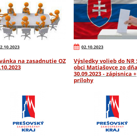
2.10.2023
02.10.2023
vánka na zasadnutie OZ
Výsledky volieb do NR 
6.10.2023
obci Matiašovce zo dň
30.09.2023 - zápisnica +
prílohy