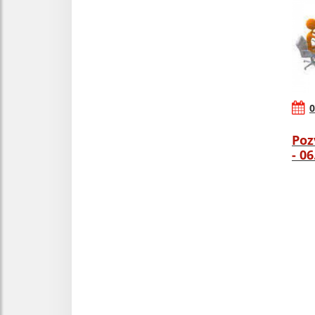
0
Poz
- 0