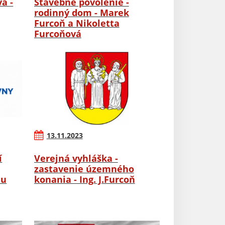
a -
Stavebné povolenie -
rodinný dom - Marek
Furcoň a Nikoletta
Furcoňová
13.11.2023
í
Verejná vyhláška -
zastavenie územného
nu
konania - Ing. J.Furcoň