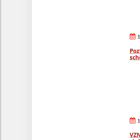
1
Poz
sch
1
VZN