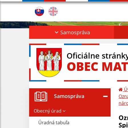
Samospráva
Oficiálne stránk
OBEC MAT
Ú
Samospráva
Ozná
nár
Obecný úrad
Oz
Úradná tabuľa
Sp