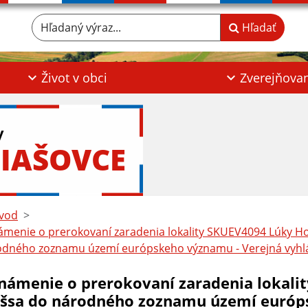
Hľadaný výraz...
Hľadať
Život v obci
Zverejňova
y
IAŠOVCE
vod
menie o prerokovaní zaradenia lokality SKUEV4094 Lúky H
odného zoznamu území európskeho významu - Verejná vyhl
námenie o prerokovaní zaradenia lokali
išsa do národného zoznamu území európ