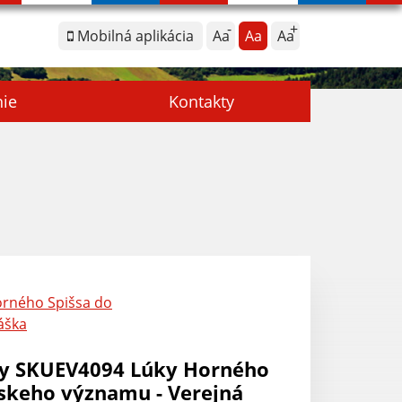
Mobilná aplikácia
Aa
Aa
Aa
nie
Kontakty
orného Spišsa do
áška
ty SKUEV4094 Lúky Horného
skeho významu - Verejná