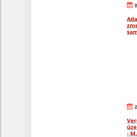
0
Ada
zme
sam
2
Ver
úze
- M