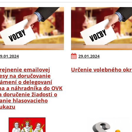
9.01.2024
29.01.2024
rejnenie emailovej
Určenie volebného ok
esy na doručovanie
ámení o delegovaní
na a náhradníka do OVK
a doručenie žiadosti o
anie hlasovacieho
ukazu