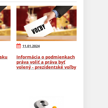
11.01.2024
rsku
Informácia o podmienkach
práva voliť a práva byť
volený - prezidentské voľby