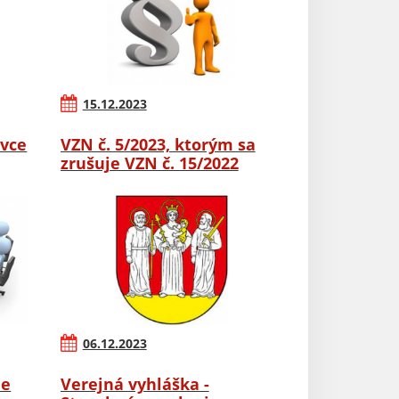
15.12.2023
ovce
VZN č. 5/2023, ktorým sa
zrušuje VZN č. 15/2022
06.12.2023
ie
Verejná vyhláška -