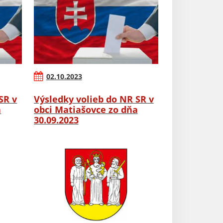
02.10.2023
SR v
Výsledky volieb do NR SR v
a
obci Matiašovce zo dňa
30.09.2023