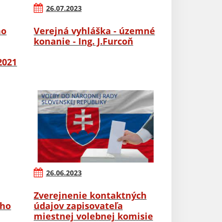
26.07.2023
ho
Verejná vyhláška - územné
konanie - Ing. J.Furcoň
2021
26.06.2023
Zverejnenie kontaktných
ého
údajov zapisovateľa
miestnej volebnej komisie