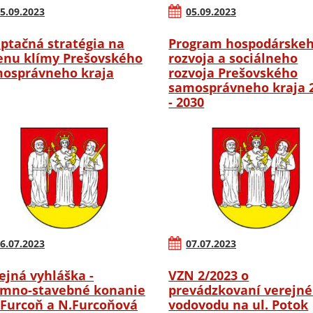
5.09.2023
05.09.2023
ptačná stratégia na
Program hospodárske
nu klímy Prešovského
rozvoja a sociálneho
osprávneho kraja
rozvoja Prešovského
samosprávneho kraja 
- 2030
6.07.2023
07.07.2023
ejná vyhláška -
VZN 2/2023 o
mno-stavebné konanie
prevádzkovaní verejn
.Furcoň a N.Furcoňová
vodovodu na ul. Potok