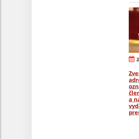
2
Zve
adr
ozn
čle
a n
vyd
pre