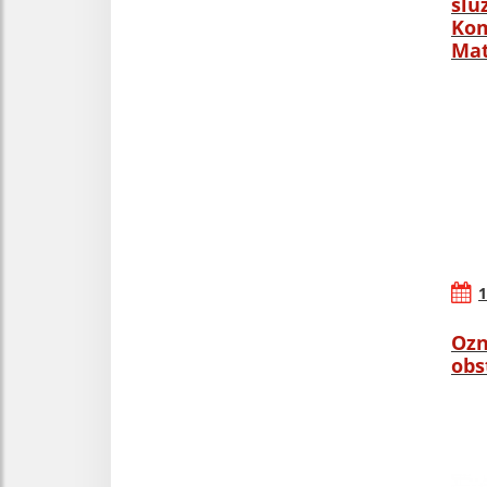
slu
Kom
Mat
1
Ozn
obs