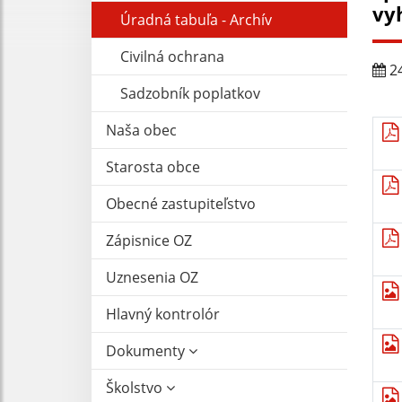
vy
Úradná tabuľa - Archív
Civilná ochrana
24
Sadzobník poplatkov
Naša obec
Starosta obce
Obecné zastupiteľstvo
Zápisnice OZ
Uznesenia OZ
Hlavný kontrolór
Dokumenty
Školstvo