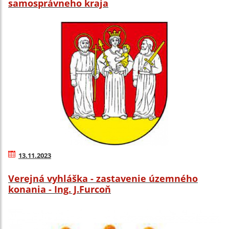
samosprávneho kraja
13.11.2023
Verejná vyhláška - zastavenie územného
konania - Ing. J.Furcoň