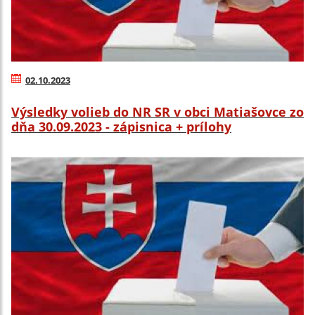
02.10.2023
Výsledky volieb do NR SR v obci Matiašovce zo
dňa 30.09.2023 - zápisnica + prílohy