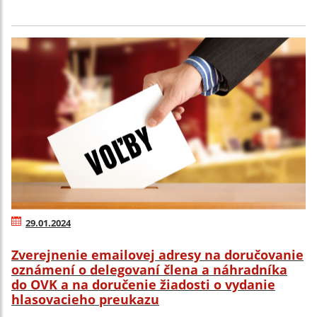
29.01.2024
Zverejnenie emailovej adresy na doručovanie
oznámení o delegovaní člena a náhradníka
do OVK a na doručenie žiadosti o vydanie
hlasovacieho preukazu