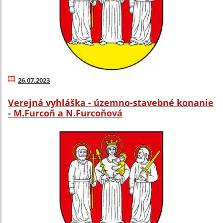
26.07.2023
Verejná vyhláška - územno-stavebné konanie
- M.Furcoň a N.Furcoňová