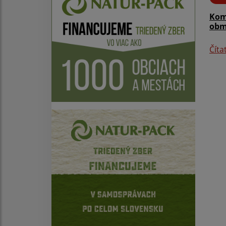
Kom
obm
Číta