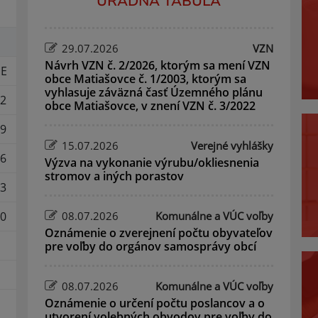
ÚRADNÁ TABUĽA
29.07.2026
VZN
Návrh VZN č. 2/2026, ktorým sa mení VZN
E
obce Matiašovce č. 1/2003, ktorým sa
vyhlasuje záväzná časť Územného plánu
2
obce Matiašovce, v znení VZN č. 3/2022
9
15.07.2026
Verejné vyhlášky
6
Výzva na vykonanie výrubu/okliesnenia
stromov a iných porastov
3
0
08.07.2026
Komunálne a VÚC voľby
Oznámenie o zverejnení počtu obyvateľov
pre voľby do orgánov samosprávy obcí
08.07.2026
Komunálne a VÚC voľby
Oznámenie o určení počtu poslancov a o
utvorení volebných obvodov pre voľby do