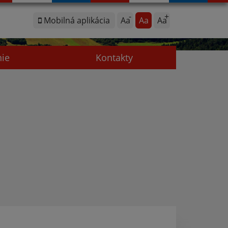
Mobilná aplikácia
Aa
Aa
Aa
nie
Kontakty