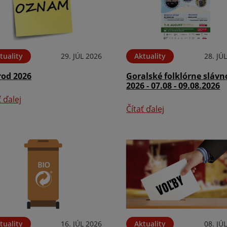
tuality
29. JÚL 2026
Aktuality
28. JÚ
rod 2026
Goralské folklórne slávn
2026 - 07.08 - 09.08.2026
ť ďalej
Čítať ďalej
tuality
16. JÚL 2026
Aktuality
08. JÚ