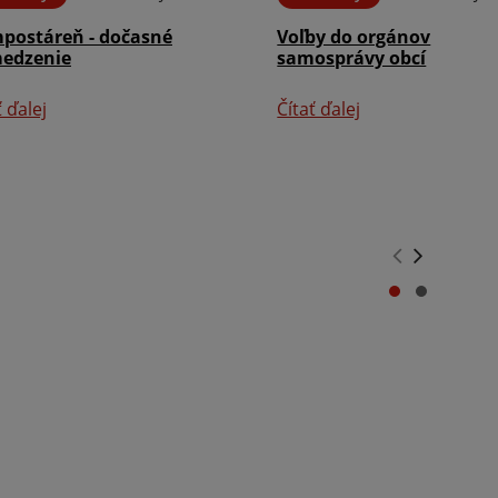
postáreň - dočasné
Voľby do orgánov
edzenie
samosprávy obcí
ť ďalej
Čítať ďalej
.
.