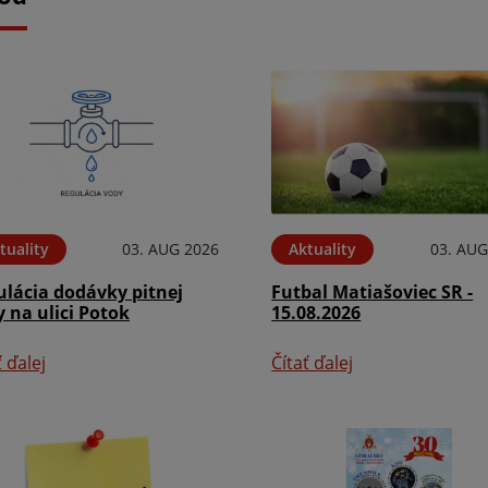
tuality
03. AUG 2026
Aktuality
03. AUG
ulácia dodávky pitnej
Futbal Matiašoviec SR -
 na ulici Potok
15.08.2026
ť ďalej
Čítať ďalej