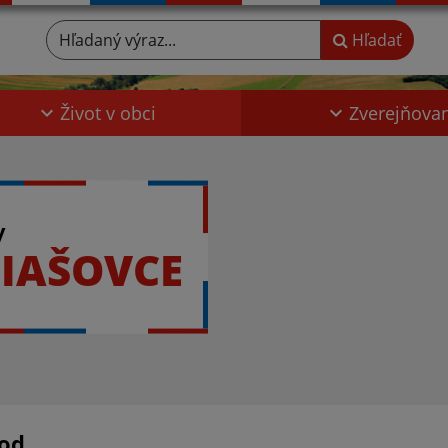
Hľadaný výraz...
Hľadať
Život v obci
Zverejňova
y
IAŠOVCE
od