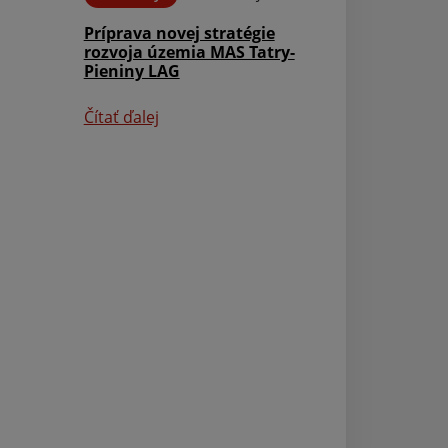
Príprava novej stratégie
Aktuality
rozvoja územia MAS Tatry-
Pieniny LAG
Výkup papiera a
kuchynského ol
Čítať ďalej
Čítať ďalej