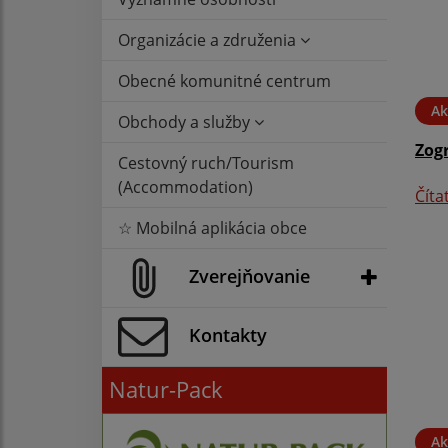
Organizácie a združenia
Obecné komunitné centrum
Ak
Obchody a služby
Zog
Cestovný ruch/Tourism
(Accommodation)
Číta
☆ Mobilná aplikácia obce
Zverejňovanie
Kontakty
Natur-Pack
Ak