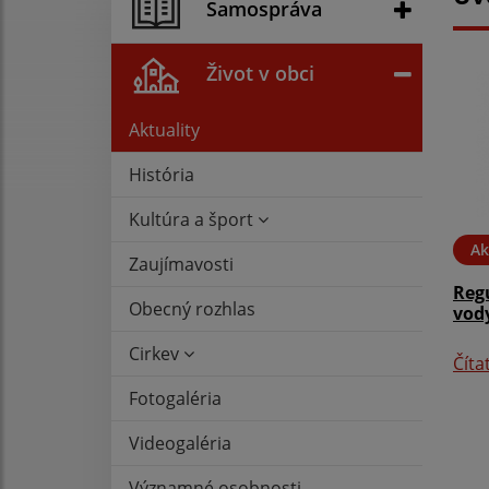
Samospráva
Život v obci
Aktuality
História
Kultúra a šport
Ak
Zaujímavosti
Reg
Obecný rozhlas
vody
Cirkev
Číta
Fotogaléria
Videogaléria
Významné osobnosti