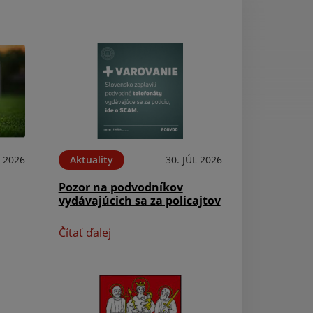
 2026
Aktuality
30. JÚL 2026
Aktuality
Pozor na podvodníkov
Optika ANPEK
vydávajúcich sa za policajtov
Čítať ďalej
Čítať ďalej