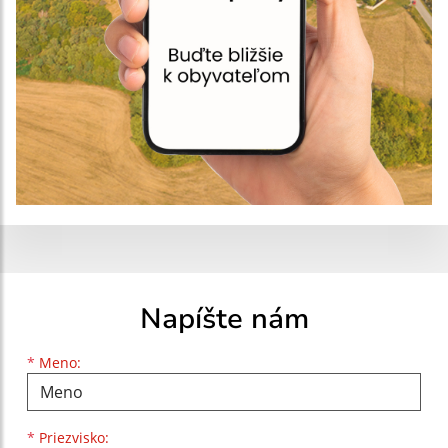
Napíšte nám
Meno
Priezvisko
E-mailová adresa
*
Meno:
*
Priezvisko: