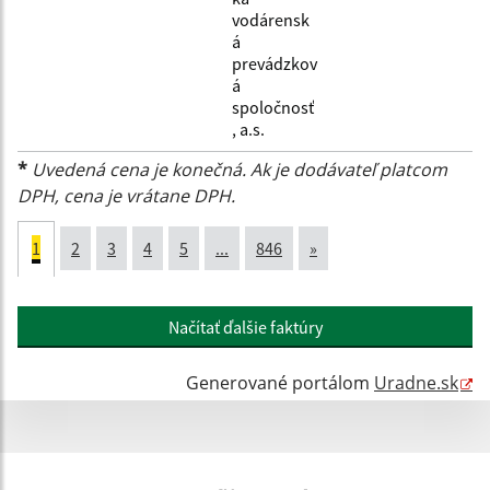
vodárensk
á
prevádzkov
á
spoločnosť
, a.s.
*
Uvedená cena je konečná. Ak je dodávateľ platcom
DPH, cena je vrátane DPH.
1
2
3
4
5
...
846
»
Načítať ďalšie faktúry
Generované portálom
Uradne.sk