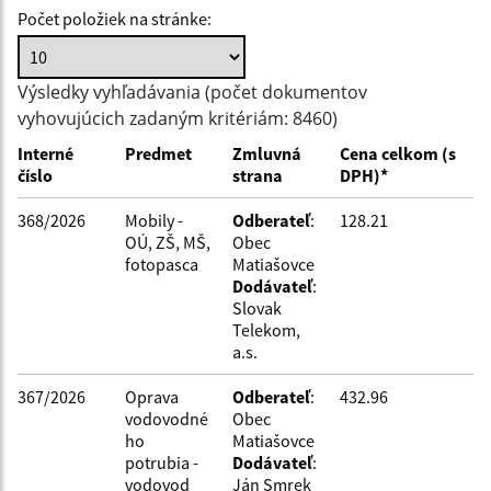
Počet položiek na stránke:
Hľadať v:
Výsledky vyhľadávania (počet dokumentov
vyhovujúcich zadaným kritériám: 8460)
Typ dátumu:
Interné
Predmet
Zmluvná
Cena celkom (s
číslo
strana
DPH)*
Dátum od:
368/2026
Mobily -
Odberateľ
:
128.21
OÚ, ZŠ, MŠ,
Obec
fotopasca
Matiašovce
Dátum do:
Dodávateľ
:
Slovak
Telekom,
Suma od:
a.s.
367/2026
Oprava
Odberateľ
:
432.96
vodovodné
Obec
Suma do:
ho
Matiašovce
potrubia -
Dodávateľ
:
vodovod
Ján Smrek