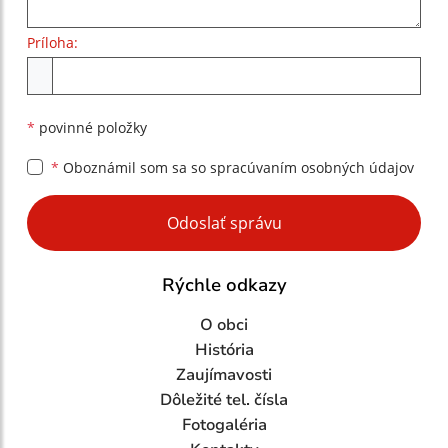
Príloha:
Príloha
*
povinné položky
*
Oboznámil som sa so
spracúvaním osobných údajov
Google reCaptcha Response
Odoslať správu
Rýchle odkazy
O obci
História
Zaujímavosti
Dôležité tel. čísla
Fotogaléria