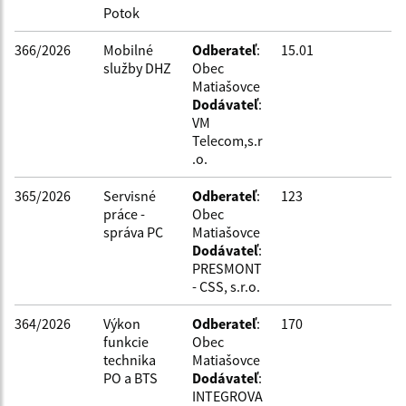
Potok
Filtrovať
Reset
366/2026
Mobilné
Odberateľ
:
15.01
služby DHZ
Obec
Matiašovce
Dodávateľ
:
VM
Telecom,s.r
.o.
365/2026
Servisné
Odberateľ
:
123
práce -
Obec
správa PC
Matiašovce
Dodávateľ
:
PRESMONT
- CSS, s.r.o.
364/2026
Výkon
Odberateľ
:
170
funkcie
Obec
technika
Matiašovce
PO a BTS
Dodávateľ
:
INTEGROVA