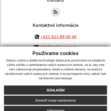
Kontakty
Kontaktné informácie
+421 911 89 00 45
info@matiasovce.sk
Používame cookies
Súbory cookie a ďalšie technológie sledovania používame na zlepšenie
vášho zážitku z prehliadania našich webových stránok, na to, aby sme
využite možnosť získavania aktuálnych informácií s využitím RSS
,
vám zobrazovali prispôsobený obsah a cielené reklamy, na analýzu
CMS systém (redakčný) systém ECHELON 2,
Mapa stránok
,
web portál
,
návštevnosti našich webových stránok a na pochopenie toho, odkiaľ naši
návštevníci prichádzajú.
webhosting
,
webex.digital, s.r.o.
,
domény
,
registrácia domény
,
spoločnosť webex.digital, s.r.o.
,
technický prevádzkovateľ
SÚHLASÍM
Posledná aktualizácia:
05.08.2026
Zmeniť moje nastavenia
Vytlačiť stránku
|
Vyhlásenie o prístupnosti
Autorské práva
|
Cookies
Odmietam