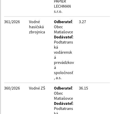
PAPIER
LECHMAN
s.r.o.
361/2026
Vodné
Odberateľ
:
3.27
hasičská
Obec
zbrojnica
Matiašovce
Dodávateľ
:
Podtatrans
ká
vodárensk
á
prevádzkov
á
spoločnosť
, a.s.
360/2026
Vodné ZŠ
Odberateľ
:
36.15
Obec
Matiašovce
Dodávateľ
:
Podtatrans
ká