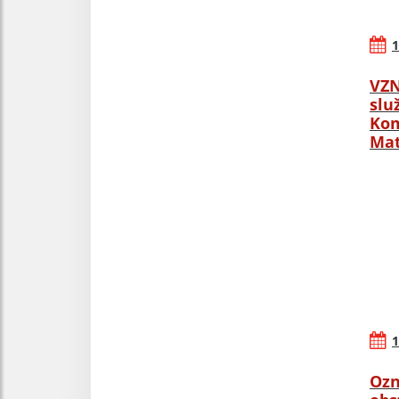
1
VZN
slu
Kom
Mat
1
Ozn