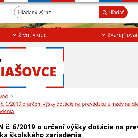
Hľadaný výraz...
Hľadať
Život v obci
Zverejňova
y
IAŠOVCE
vod
č. 6/2019 o určení výšky dotácie na prevádzku a mzdy na di
adenia
N č. 6/2019 o určení výšky dotácie na pr
aka školského zariadenia