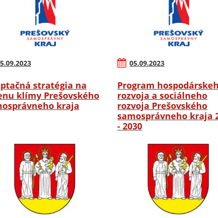
5.09.2023
05.09.2023
ptačná stratégia na
Program hospodárske
nu klímy Prešovského
rozvoja a sociálneho
osprávneho kraja
rozvoja Prešovského
samosprávneho kraja 
- 2030