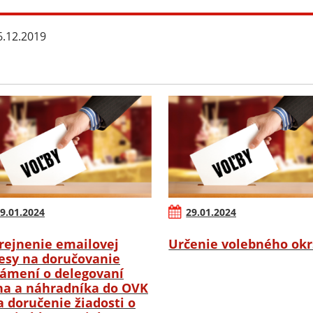
.12.2019
9.01.2024
29.01.2024
rejnenie emailovej
Určenie volebného ok
esy na doručovanie
ámení o delegovaní
na a náhradníka do OVK
a doručenie žiadosti o