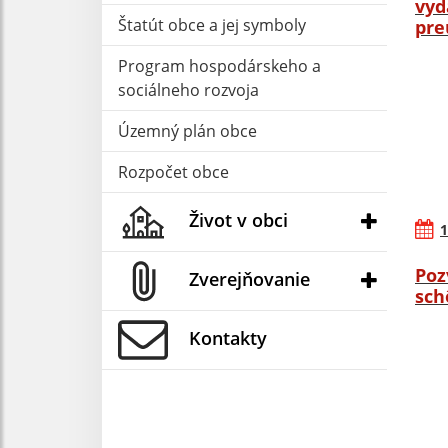
vyd
Štatút obce a jej symboly
pre
Program hospodárskeho a
sociálneho rozvoja
Územný plán obce
Rozpočet obce
Život v obci
1
Poz
Zverejňovanie
sch
Kontakty