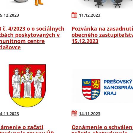
5.12.2023
11.12.2023
 č. 4/2023 o o sociálnych
Pozvánka na zasadnut
žbách poskytovaných v
obecného zastupiteľstv
unitnom centre
15.12.2023
iašovce
4.11.2023
14.11.2023
ámenie o začatí
Oznámenie o schválen