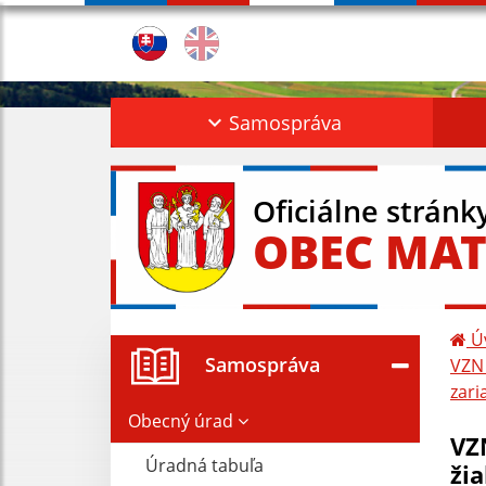
Samospráva
Oficiálne stránk
OBEC MAT
Ú
Samospráva
VZN 
zari
Obecný úrad
VZ
Úradná tabuľa
ži