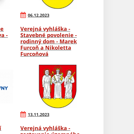
06.12.2023
ie
Verejná vyhláška -
a -
Stavebné povolenie -
rodinný dom - Marek
Furcoň a Nikoletta
Furcoňová
13.11.2023
í
Verejná vyhláška -