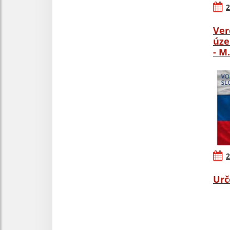
2
Ver
úze
- M
2
Urč