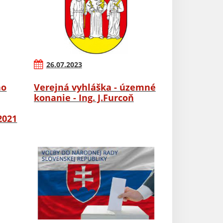
26.07.2023
ho
Verejná vyhláška - územné
konanie - Ing. J.Furcoň
2021