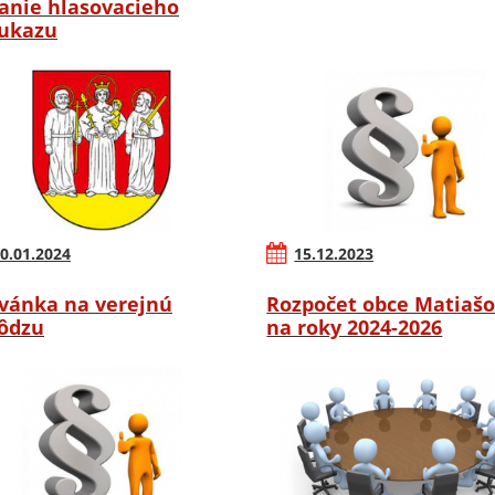
anie hlasovacieho
ukazu
0.01.2024
15.12.2023
vánka na verejnú
Rozpočet obce Matiaš
ôdzu
na roky 2024-2026