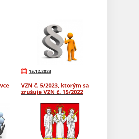
15.12.2023
ovce
VZN č. 5/2023, ktorým sa
zrušuje VZN č. 15/2022