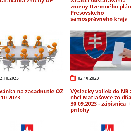
tarávania zmeny ÚP
začatia obstarávania
zmeny Územného plá
Prešovského
samosprávneho kraja
2.10.2023
02.10.2023
vánka na zasadnutie OZ
Výsledky volieb do NR 
6.10.2023
obci Matiašovce zo dň
30.09.2023 - zápisnica +
prílohy