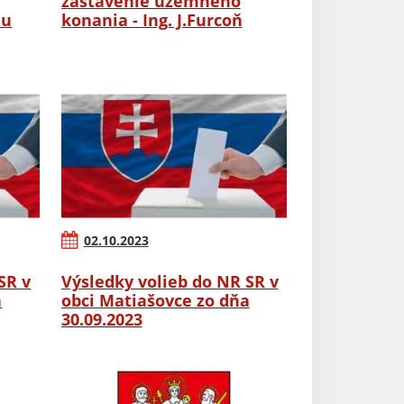
zastavenie územného
nu
konania - Ing. J.Furcoň
02.10.2023
SR v
Výsledky volieb do NR SR v
a
obci Matiašovce zo dňa
30.09.2023