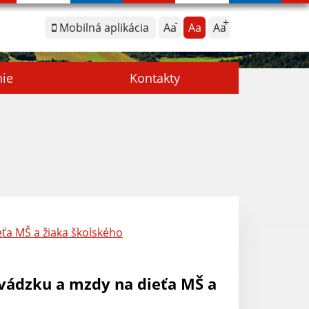
Mobilná aplikácia
Aa
Aa
Aa
nie
Kontakty
eťa MŠ a žiaka školského
evádzku a mzdy na dieťa MŠ a