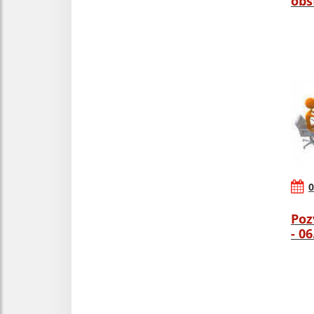
obs
0
Poz
- 0