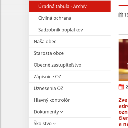
Úradná tabuľa - Archív
16
Civilná ochrana
Sadzobník poplatkov
Naša obec
Starosta obce
Obecné zastupiteľstvo
Zápisnice OZ
2
Uznesenia OZ
Zve
Hlavný kontrolór
adr
ozn
Dokumenty
čle
Školstvo
a n