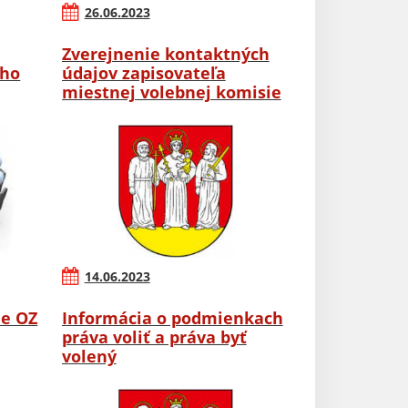
26.06.2023
Zverejnenie kontaktných
ého
údajov zapisovateľa
miestnej volebnej komisie
14.06.2023
ie OZ
Informácia o podmienkach
práva voliť a práva byť
volený