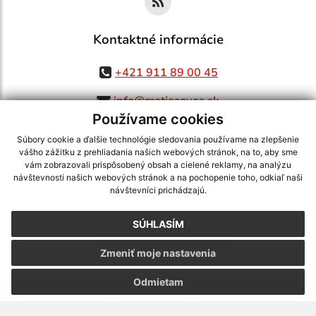
Kontaktné informácie
+421 911 89 00 45
info@matiasovce.sk
Používame cookies
Súbory cookie a ďalšie technológie sledovania používame na zlepšenie
vášho zážitku z prehliadania našich webových stránok, na to, aby sme
využite možnosť získavania aktuálnych informácií s využitím RSS
,
vám zobrazovali prispôsobený obsah a cielené reklamy, na analýzu
CMS systém (redakčný) systém ECHELON 2,
Mapa stránok
,
web portál
,
návštevnosti našich webových stránok a na pochopenie toho, odkiaľ naši
návštevníci prichádzajú.
webhosting
,
webex.digital, s.r.o.
,
domény
,
registrácia domény
,
spoločnosť webex.digital, s.r.o.
,
technický prevádzkovateľ
SÚHLASÍM
Posledná aktualizácia:
05.08.2026
Zmeniť moje nastavenia
Vytlačiť stránku
|
Vyhlásenie o prístupnosti
Autorské práva
|
Cookies
Odmietam
webdesign
|