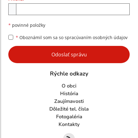
Príloha
*
povinné položky
*
Oboznámil som sa so
spracúvaním osobných údajov
Google reCaptcha Response
Odoslať správu
Rýchle odkazy
O obci
História
Zaujímavosti
Dôležité tel. čísla
Fotogaléria
Kontakty