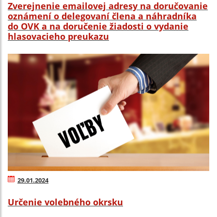
Zverejnenie emailovej adresy na doručovanie
oznámení o delegovaní člena a náhradníka
do OVK a na doručenie žiadosti o vydanie
hlasovacieho preukazu
29.01.2024
Určenie volebného okrsku