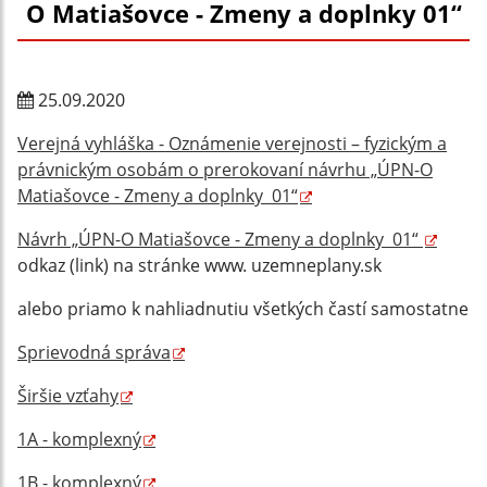
O Matiašovce - Zmeny a doplnky 01“
25.09.2020
Verejná vyhláška - Oznámenie verejnosti – fyzickým a
právnickým osobám o prerokovaní návrhu „ÚPN-O
Matiašovce - Zmeny a doplnky 01“
Návrh „ÚPN-O Matiašovce - Zmeny a doplnky 01“
odkaz (link) na stránke www. uzemneplany.sk
alebo priamo k nahliadnutiu všetkých častí samostatne
Sprievodná správa
Širšie vzťahy
1A - komplexný
1B - komplexný