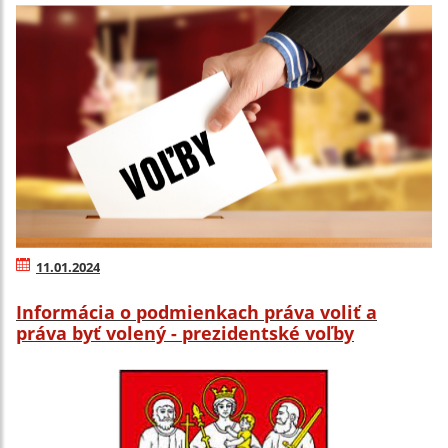
11.01.2024
Informácia o podmienkach práva voliť a
práva byť volený - prezidentské voľby