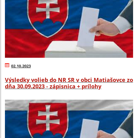
02.10.2023
Výsledky volieb do NR SR v obci Matiašovce zo
dňa 30.09.2023 - zápisnica + prílohy