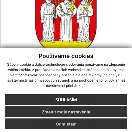
Používame cookies
13.12.2022
Súbory cookie a ďalšie technológie sledovania používame na zlepšenie
vášho zážitku z prehliadania našich webových stránok, na to, aby sme
Úvodné informácie pre vlastníkov pozemkov
vám zobrazovali prispôsobený obsah a cielené reklamy, na analýzu
návštevnosti našich webových stránok a na pochopenie toho, odkiaľ naši
v k.ú.Matiašovce a Rozhodnutie
návštevníci prichádzajú.
SÚHLASÍM
Zmeniť moje nastavenia
Odmietam