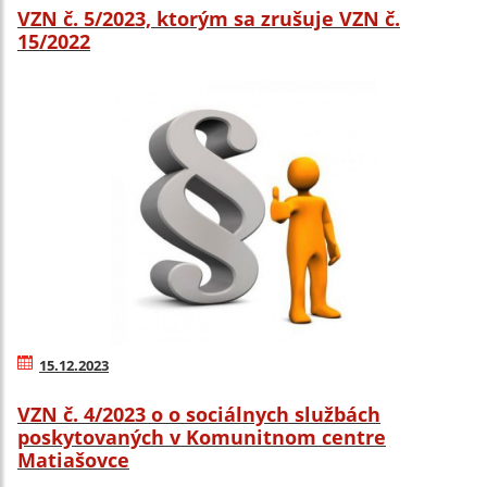
VZN č. 5/2023, ktorým sa zrušuje VZN č.
15/2022
15.12.2023
VZN č. 4/2023 o o sociálnych službách
poskytovaných v Komunitnom centre
Matiašovce