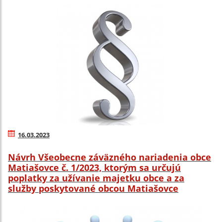
16.03.2023
Návrh Všeobecne záväzného nariadenia obce
Matiašovce č. 1/2023, ktorým sa určujú
poplatky za užívanie majetku obce a za
služby poskytované obcou Matiašovce