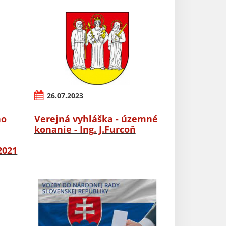
26.07.2023
ho
Verejná vyhláška - územné
konanie - Ing. J.Furcoň
2021