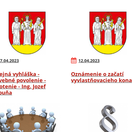
7.04.2023
12.04.2023
ejná vyhláška -
Oznámenie o začatí
vebné povolenie -
vyvlastňovacieho kona
otenie - Ing. Jozef
buňa