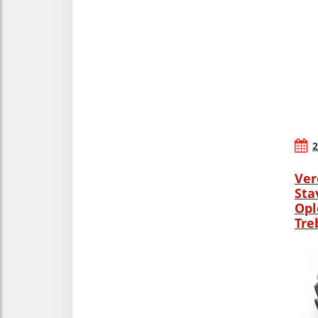
2
Ver
Sta
Opl
Tre