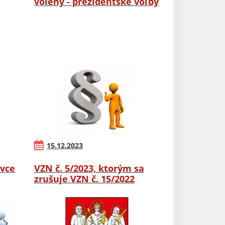
volený - prezidentské voľby
15.12.2023
ovce
VZN č. 5/2023, ktorým sa
zrušuje VZN č. 15/2022