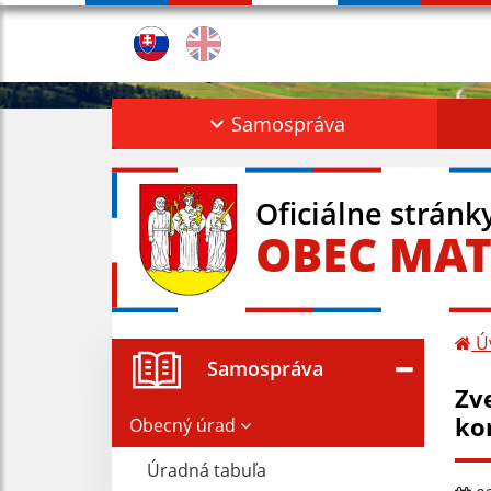
Samospráva
Oficiálne stránk
OBEC MAT
Ú
Samospráva
Zv
ko
Obecný úrad
Úradná tabuľa