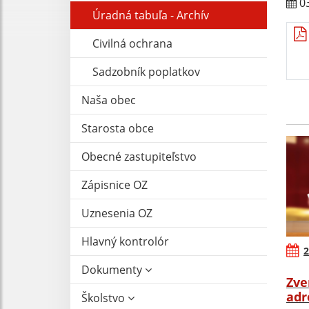
03
Úradná tabuľa - Archív
Civilná ochrana
Sadzobník poplatkov
Naša obec
Starosta obce
Obecné zastupiteľstvo
Zápisnice OZ
Uznesenia OZ
Hlavný kontrolór
2
Dokumenty
Zve
adr
Školstvo