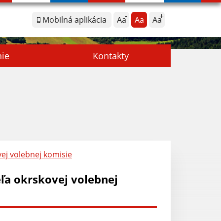
Mobilná aplikácia
Aa
Aa
Aa
nie
Kontakty
ej volebnej komisie
ľa okrskovej volebnej