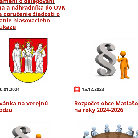
ámení o delegovaní
na a náhradníka do OVK
a doručenie žiadosti o
anie hlasovacieho
ukazu
0.01.2024
15.12.2023
vánka na verejnú
Rozpočet obce Matiaš
ôdzu
na roky 2024-2026