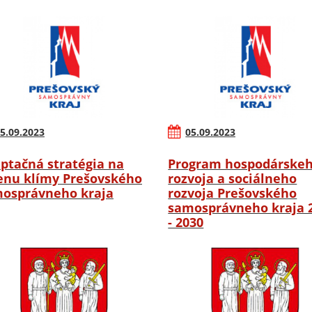
5.09.2023
05.09.2023
ptačná stratégia na
Program hospodárske
nu klímy Prešovského
rozvoja a sociálneho
osprávneho kraja
rozvoja Prešovského
samosprávneho kraja 
- 2030