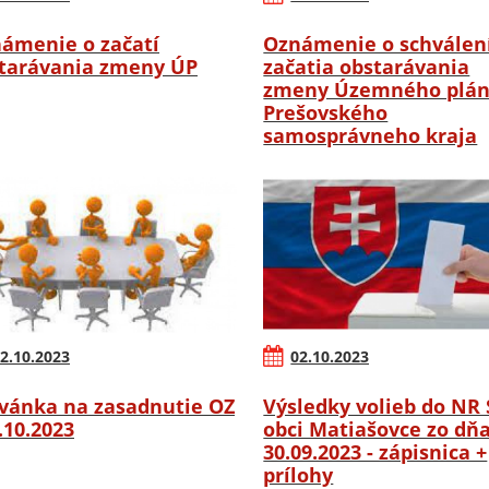
ámenie o začatí
Oznámenie o schválen
tarávania zmeny ÚP
začatia obstarávania
zmeny Územného plá
Prešovského
samosprávneho kraja
2.10.2023
02.10.2023
vánka na zasadnutie OZ
Výsledky volieb do NR 
6.10.2023
obci Matiašovce zo dň
30.09.2023 - zápisnica +
prílohy