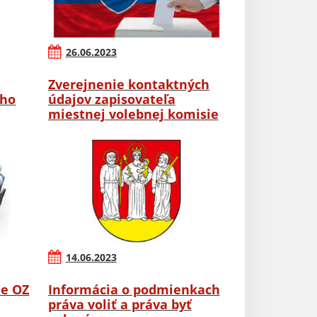
26.06.2023
Zverejnenie kontaktných
ého
údajov zapisovateľa
miestnej volebnej komisie
14.06.2023
ie OZ
Informácia o podmienkach
práva voliť a práva byť