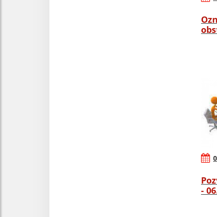
Ozn
obs
0
Poz
- 0