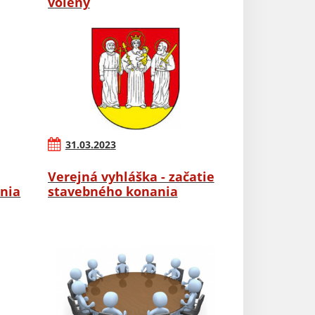
volený
31.03.2023
Verejná vyhláška - začatie
nia
stavebného konania