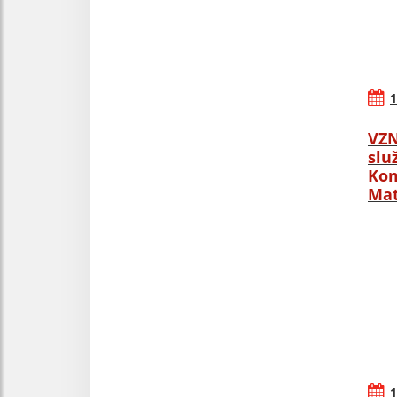
1
VZN
slu
Kom
Mat
1