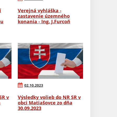
í
Verejná vyhláška -
zastavenie územného
nu
konania - Ing. J.Furcoň
02.10.2023
SR v
Výsledky volieb do NR SR v
a
obci Matiašovce zo dňa
30.09.2023