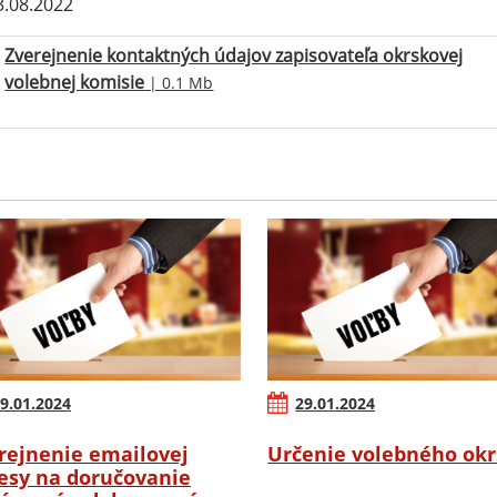
.08.2022
Zverejnenie kontaktných údajov zapisovateľa okrskovej
volebnej komisie
| 0.1 Mb
9.01.2024
29.01.2024
rejnenie emailovej
Určenie volebného ok
esy na doručovanie