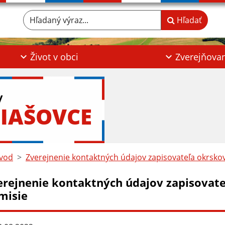
Hľadaný výraz...
Hľadať
Život v obci
Zverejňova
y
IAŠOVCE
vod
Zverejnenie kontaktných údajov zapisovateľa okrskov
erejnenie kontaktných údajov zapisovate
misie