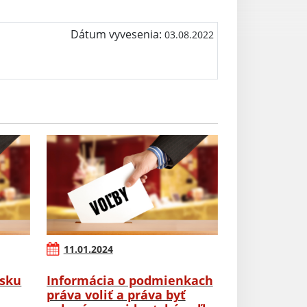
Dátum vyvesenia:
03.08.2022
11.01.2024
rsku
Informácia o podmienkach
práva voliť a práva byť