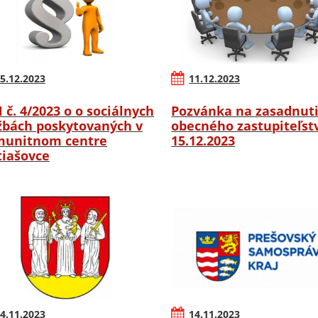
5.12.2023
11.12.2023
 č. 4/2023 o o sociálnych
Pozvánka na zasadnut
žbách poskytovaných v
obecného zastupiteľstv
unitnom centre
15.12.2023
iašovce
4.11.2023
14.11.2023