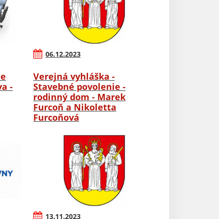
06.12.2023
ie
Verejná vyhláška -
a -
Stavebné povolenie -
rodinný dom - Marek
Furcoň a Nikoletta
Furcoňová
13.11.2023