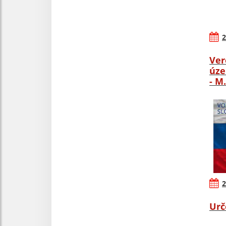
2
Ver
úze
- M
2
Urč