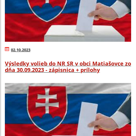
02.10.2023
Výsledky volieb do NR SR v obci Matiašovce zo
dňa 30.09.2023 - zápisnica + prílohy