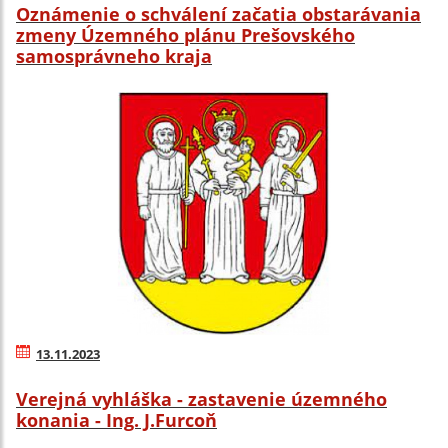
Oznámenie o schválení začatia obstarávania
zmeny Územného plánu Prešovského
samosprávneho kraja
13.11.2023
Verejná vyhláška - zastavenie územného
konania - Ing. J.Furcoň