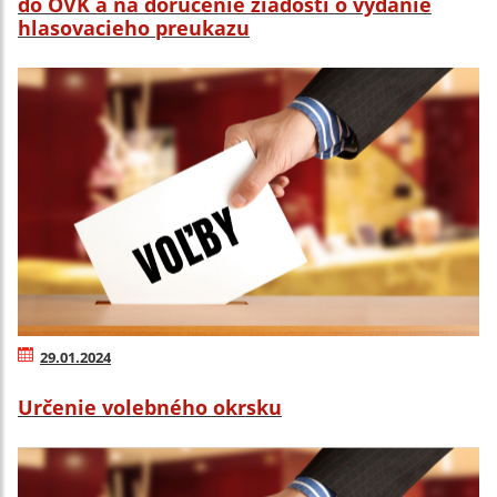
do OVK a na doručenie žiadosti o vydanie
hlasovacieho preukazu
29.01.2024
Určenie volebného okrsku