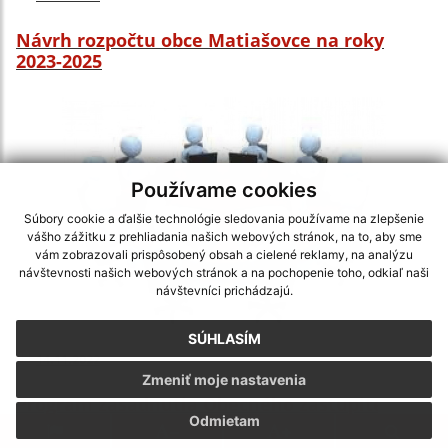
Návrh rozpočtu obce Matiašovce na roky
2023-2025
Používame cookies
Súbory cookie a ďalšie technológie sledovania používame na zlepšenie
vášho zážitku z prehliadania našich webových stránok, na to, aby sme
vám zobrazovali prispôsobený obsah a cielené reklamy, na analýzu
návštevnosti našich webových stránok a na pochopenie toho, odkiaľ naši
návštevníci prichádzajú.
SÚHLASÍM
14.11.2022
Zmeniť moje nastavenia
Program zasadnutia Obecného zastupiteľstva
Odmietam