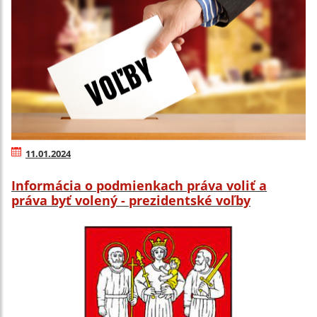
11.01.2024
Informácia o podmienkach práva voliť a
práva byť volený - prezidentské voľby