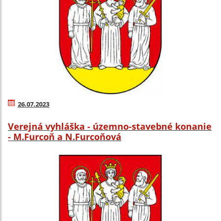
26.07.2023
Verejná vyhláška - územno-stavebné konanie
- M.Furcoň a N.Furcoňová