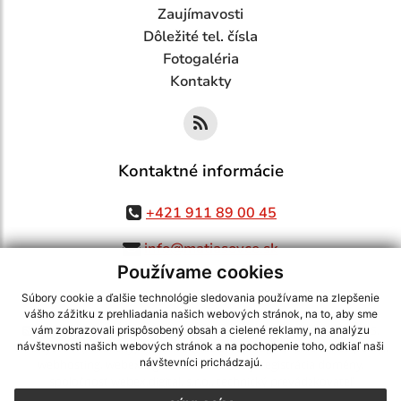
Zaujímavosti
Dôležité tel. čísla
Fotogaléria
Kontakty
Kontaktné informácie
+421 911 89 00 45
info@matiasovce.sk
Používame cookies
Súbory cookie a ďalšie technológie sledovania používame na zlepšenie
vášho zážitku z prehliadania našich webových stránok, na to, aby sme
využite možnosť získavania aktuálnych informácií s využitím RSS
,
vám zobrazovali prispôsobený obsah a cielené reklamy, na analýzu
CMS systém (redakčný) systém ECHELON 2,
Mapa stránok
,
web portál
,
návštevnosti našich webových stránok a na pochopenie toho, odkiaľ naši
návštevníci prichádzajú.
webhosting
,
webex.digital, s.r.o.
,
domény
,
registrácia domény
,
spoločnosť webex.digital, s.r.o.
,
technický prevádzkovateľ