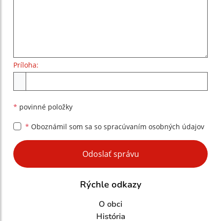
Príloha:
Príloha
*
povinné položky
*
Oboznámil som sa so
spracúvaním osobných údajov
Google reCaptcha Response
Odoslať správu
Rýchle odkazy
O obci
História