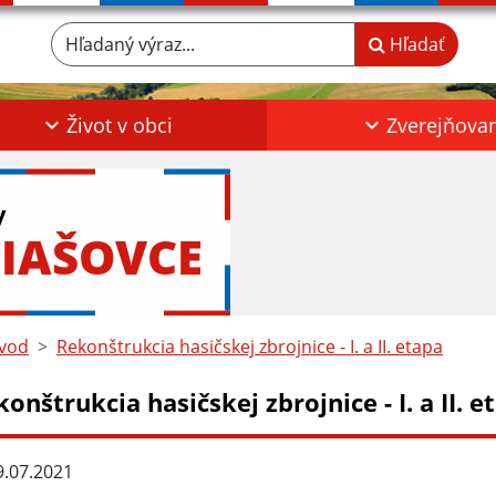
Hľadaný výraz...
Hľadať
Život v obci
Zverejňova
y
IAŠOVCE
vod
Rekonštrukcia hasičskej zbrojnice - I. a II. etapa
onštrukcia hasičskej zbrojnice - I. a II. e
.07.2021