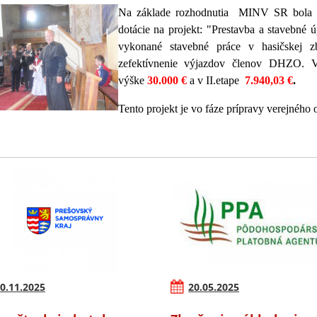
Na základe rozhodnutia MINV SR bola pr
dotácie na projekt: "Prestavba a stavebné 
vykonané stavebné práce v hasičskej zb
zefektívnenie výjazdov členov DHZO. V 
výške
30.000 €
a v II.etape
7.940,03 €
.
Tento projekt je vo fáze prípravy verejného 
0.11.2025
20.05.2025