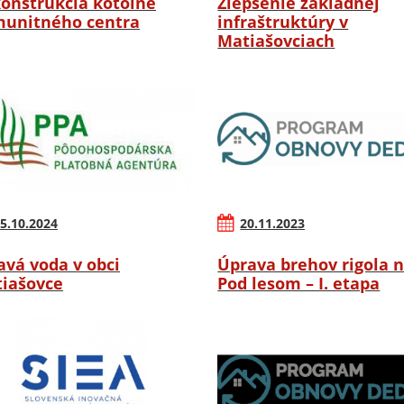
onštrukcia kotolne
Zlepšenie základnej
unitného centra
infraštruktúry v
Matiašovciach
5.10.2024
20.11.2023
avá voda v obci
Úprava brehov rigola n
iašovce
Pod lesom – I. etapa