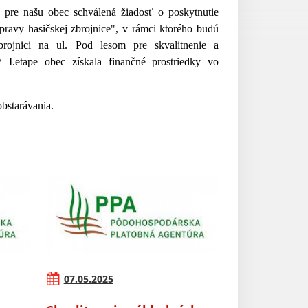
e našu obec schválená žiadosť o poskytnutie
úpravy hasičskej zbrojnice", v rámci ktorého budú
rojnici na ul. Pod lesom pre skvalitnenie a
I.etape obec získala finančné prostriedky vo
obstarávania.
07.05.2025