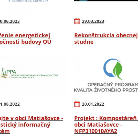
0.06.2023
29.03.2023
ženie energetickej
Rekonštrukcia obecne
očnosti budovy OÚ
studne
1.08.2022
20.01.2022
ajte v obci Matiašovce -
Projekt : Kompostáreň
istický informačný
obci Matiašovce -
tém
NFP310010AYA2