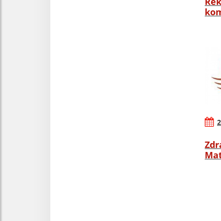
Rek
kom
2
Zdr
Mat