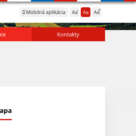
Mobilná aplikácia
Aa
Aa
Aa
nie
Kontakty
tapa