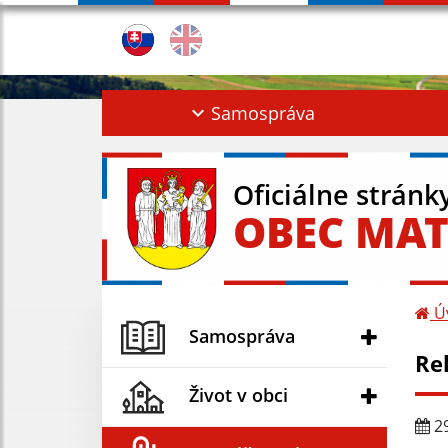
Samospráva
Oficiálne stránk
OBEC MAT
Ú
Samospráva
Rek
Život v obci
29