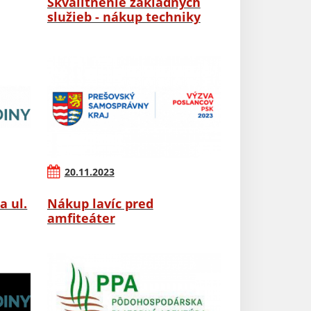
Skvalitnenie základných
služieb - nákup techniky
20.11.2023
a ul.
Nákup lavíc pred
amfiteáter