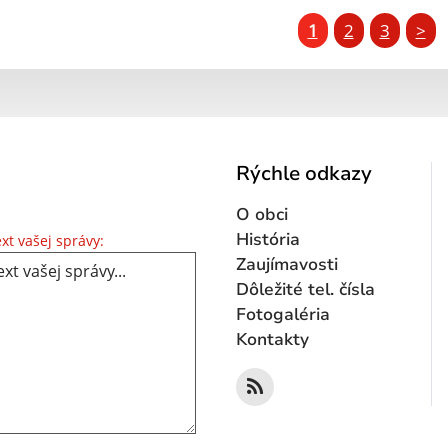
1
2
3
>
Rýchle odkazy
O obci
Text vašej správy...
História
xt vašej správy:
Zaujímavosti
Dôležité tel. čísla
Fotogaléria
Kontakty