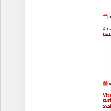
3
Zní
nár
0
Vit
tur
sys