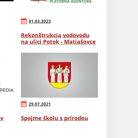
01.03.2023
j
Rekonštrukcia vodovodu
na ulici Potok - Matiašovce
29.07.2021
 v
Spojme školu s prírodou