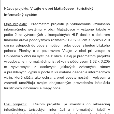
Názov projektu:
Vitajte v obci Matiašovce - turistický
informačný systém
Opis projektu:
Predmetom projektu je
vybudovanie vizuálneho
informačného systému v obci Matiašovce – vstupné tabule v
počte 2 ks vytvorených z kompaktných HLP dosiek s dekorom
tmavého dreva pôdorysných rozmerov 120 x 20 cm a výškou 210
cm na vstupoch do obce s motívom erbu obce, siluetou blízkeho
pohoria Pieniny a s pozdravom Vitajte v obci pri vstupe a
Dovidenia v obci na výstupe z obce. Ďalej je predmetom projektu
vybudovanie informačných prístreškov s pôdorysom 1,62 x 3,205
m vytvorených z oceľových joklových zváraných rámov
a presklených výplní v počte 3 ks vrátane osadenia informačných
vitrín, ktoré slúžia ako ochrana pred poveternostným vplyvom a
zároveň umožňujú svojim obojstranným prevedením inštaláciu
turistických informácií a mapy obce.
Cieľ projektu:
Cieľom projektu je investícia do rekreačnej
infraštruktúry, turistických informácií a informačných tabúľ v