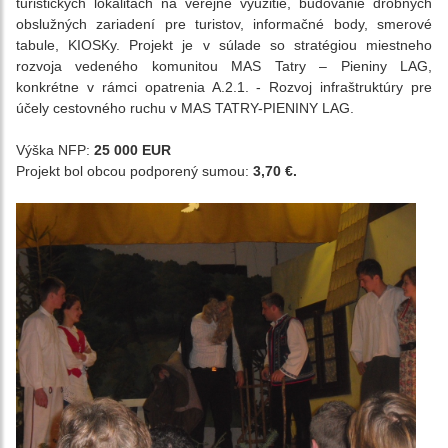
turistických lokalitách na verejné využitie, budovanie drobných
obslužných zariadení pre turistov, informačné body, smerové
tabule, KIOSKy. Projekt je v súlade so stratégiou miestneho
rozvoja vedeného komunitou MAS Tatry – Pieniny LAG,
konkrétne v rámci opatrenia A.2.1. - Rozvoj infraštruktúry pre
účely cestovného ruchu v MAS
TATRY-PIENINY LAG.
Výška NFP:
25 000 EUR
Projekt bol obcou podporený sumou:
3,70 €.