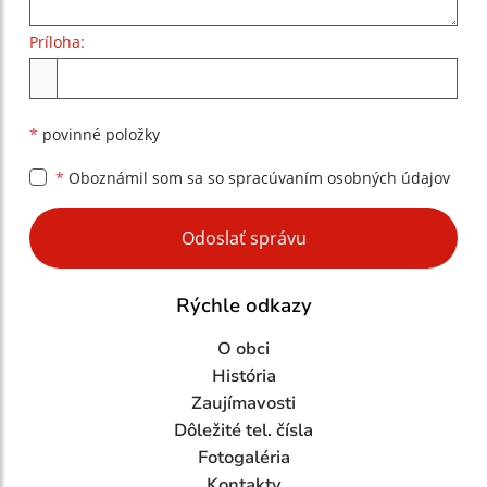
Príloha:
Príloha
*
povinné položky
*
Oboznámil som sa so
spracúvaním osobných údajov
Google reCaptcha Response
Odoslať správu
Rýchle odkazy
O obci
História
Zaujímavosti
Dôležité tel. čísla
Fotogaléria
Kontakty