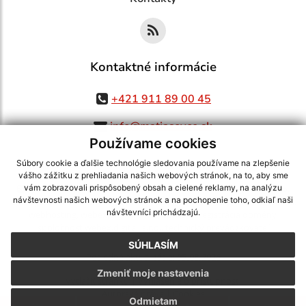
Kontaktné informácie
+421 911 89 00 45
info@matiasovce.sk
Používame cookies
Súbory cookie a ďalšie technológie sledovania používame na zlepšenie
vášho zážitku z prehliadania našich webových stránok, na to, aby sme
využite možnosť získavania aktuálnych informácií s využitím RSS
,
vám zobrazovali prispôsobený obsah a cielené reklamy, na analýzu
návštevnosti našich webových stránok a na pochopenie toho, odkiaľ naši
CMS systém (redakčný) systém ECHELON 2,
Mapa stránok
,
web portál
,
návštevníci prichádzajú.
webhosting
,
webex.digital, s.r.o.
,
domény
,
registrácia domény
,
spoločnosť webex.digital, s.r.o.
,
technický prevádzkovateľ
SÚHLASÍM
Posledná aktualizácia:
05.08.2026
Zmeniť moje nastavenia
Vytlačiť stránku
|
Vyhlásenie o prístupnosti
Autorské práva
|
Cookies
Odmietam