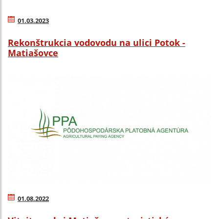
01.03.2023
Rekonštrukcia vodovodu na ulici Potok -
Matiašovce
01.08.2022