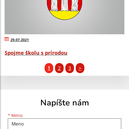
29.07.2021
Spojme školu s prírodou
1
2
3
>
Napíšte nám
Meno
Priezvisko
E-mailová adresa
*
Meno: