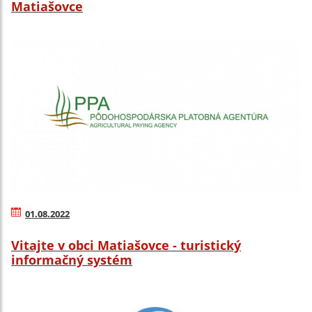
Matiašovce
01.08.2022
Vitajte v obci Matiašovce - turistický
informačný systém