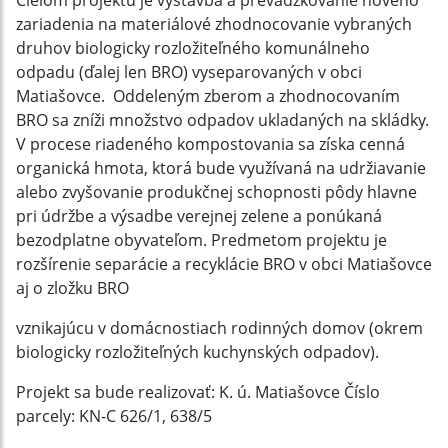
Cieľom projektu je výstavba a prevádzkovanie nového
zariadenia na materiálové zhodnocovanie vybraných
druhov biologicky rozložiteľného komunálneho
odpadu (ďalej len BRO) vyseparovaných v obci
Matiašovce. Oddeleným zberom a zhodnocovaním
BRO sa zníži množstvo odpadov ukladaných na skládky.
V procese riadeného kompostovania sa získa cenná
organická hmota, ktorá bude využívaná na udržiavanie
alebo zvyšovanie produkčnej schopnosti pôdy hlavne
pri údržbe a výsadbe verejnej zelene a ponúkaná
bezodplatne obyvateľom. Predmetom projektu je
rozšírenie separácie a recyklácie BRO v obci Matiašovce
aj o zložku BRO
vznikajúcu v domácnostiach rodinných domov (okrem
biologicky rozložiteľných kuchynských odpadov).
Projekt sa bude realizovať: K. ú. Matiašovce Číslo
parcely: KN-C 626/1, 638/5