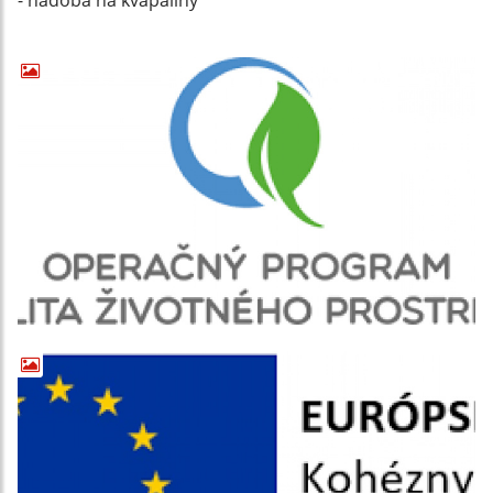
- nádoba na kvapaliny