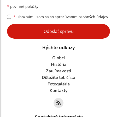
*
povinné položky
*
Oboznámil som sa so
spracúvaním osobných údajov
Google reCaptcha Response
Odoslať správu
Rýchle odkazy
O obci
História
Zaujímavosti
Dôležité tel. čísla
Fotogaléria
Kontakty
Kontaktné informácie