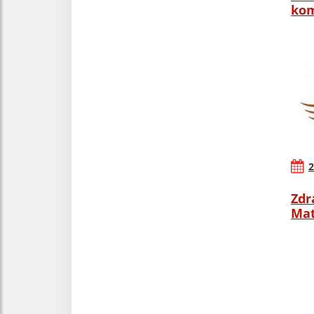
kom
2
Zdr
Mat