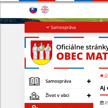
Samospráva
Oficiálne stránk
OBEC MAT
Ú
Samospráva
Aj 
Život v obci
29