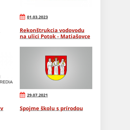
01.03.2023
j
Rekonštrukcia vodovodu
na ulici Potok - Matiašovce
29.07.2021
 v
Spojme školu s prírodou