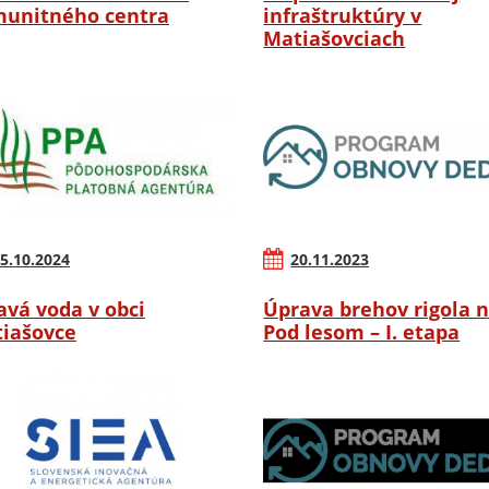
unitného centra
infraštruktúry v
Matiašovciach
5.10.2024
20.11.2023
avá voda v obci
Úprava brehov rigola n
iašovce
Pod lesom – I. etapa