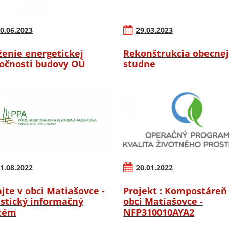
0.06.2023
29.03.2023
ženie energetickej
Rekonštrukcia obecne
očnosti budovy OÚ
studne
1.08.2022
20.01.2022
ajte v obci Matiašovce -
Projekt : Kompostáreň
istický informačný
obci Matiašovce -
tém
NFP310010AYA2