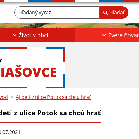
Hľadaný výraz...
Hľadať
Život v obci
Zverejňova
y
IAŠOVCE
vod
Aj deti z ulice Potok sa chcú hrať
deti z ulice Potok sa chcú hrať
.07.2021