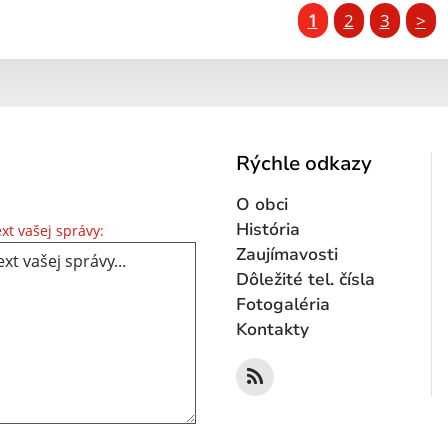
1
2
3
>
Rýchle odkazy
O obci
Text vašej správy...
História
xt vašej správy:
Zaujímavosti
Dôležité tel. čísla
Fotogaléria
Kontakty