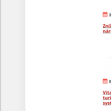
3
Zní
nár
0
Vit
tur
sys