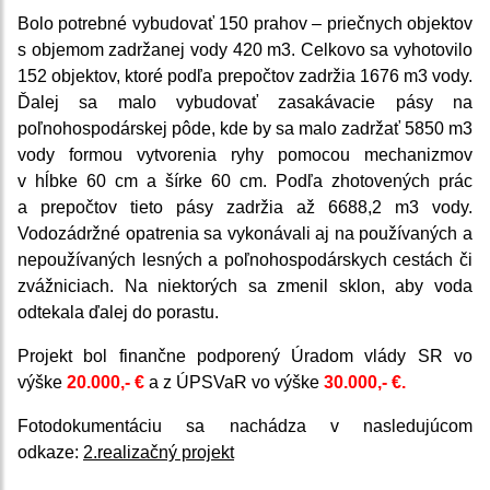
Bolo potrebné vybudovať 150 prahov – priečnych objektov
s objemom zadržanej vody 420 m3. Celkovo sa vyhotovilo
152 objektov, ktoré podľa prepočtov zadržia 1676 m3 vody.
Ďalej sa malo vybudovať zasakávacie pásy na
poľnohospodárskej pôde, kde by sa malo zadržať 5850 m3
vody formou vytvorenia ryhy pomocou mechanizmov
v hĺbke 60 cm a šírke 60 cm. Podľa zhotovených prác
a prepočtov tieto pásy zadržia až 6688,2 m3 vody.
Vodozádržné opatrenia sa vykonávali aj na používaných a
nepoužívaných lesných a poľnohospodárskych cestách či
zvážniciach. Na niektorých sa zmenil sklon, aby voda
odtekala ďalej do porastu.
Projekt bol finančne podporený Úradom vlády SR vo
výške
20.000,-
€
a z ÚPSVaR vo výške
30.000,- €
.
Fotodokumentáciu sa nachádza v nasledujúcom
odkaze:
2.realizačný projekt