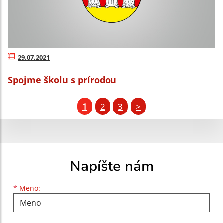
29.07.2021
Spojme školu s prírodou
1
2
3
>
Napíšte nám
Meno
Priezvisko
E-mailová adresa
*
Meno: