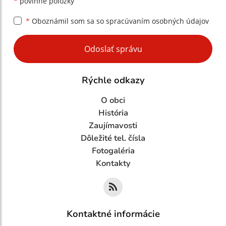
*
povinné položky
*
Oboznámil som sa so
spracúvaním osobných údajov
Google reCaptcha Response
Odoslať správu
Rýchle odkazy
O obci
História
Zaujímavosti
Dôležité tel. čísla
Fotogaléria
Kontakty
Kontaktné informácie