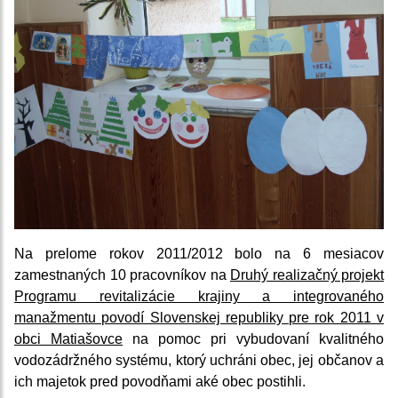
Na prelome rokov 2011/2012 bolo na 6 mesiacov
zamestnaných 10 pracovníkov na
Druhý realizačný projekt
Programu revitalizácie krajiny a integrovaného
manažmentu povodí Slovenskej republiky pre rok 2011 v
obci Matiašovce
na pomoc pri vybudovaní kvalitného
vodozádržného systému, ktorý uchráni obec, jej občanov a
ich majetok pred povodňami aké obec postihli.