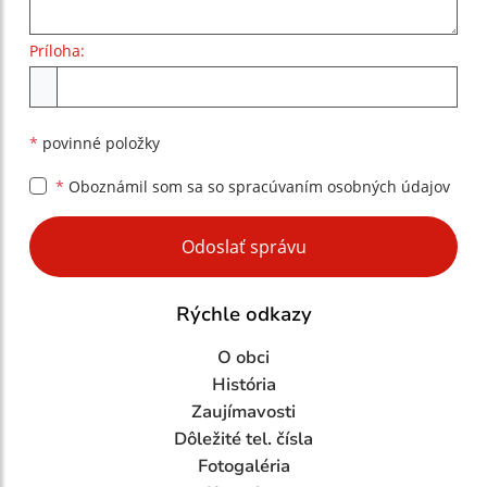
Príloha:
Príloha
*
povinné položky
*
Oboznámil som sa so
spracúvaním osobných údajov
Google reCaptcha Response
Odoslať správu
Rýchle odkazy
O obci
História
Zaujímavosti
Dôležité tel. čísla
Fotogaléria