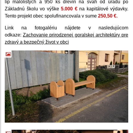
líp malolistých a 950 ks drevín na svah od úradu po
Základnú školu vo výške
5.000 €
na kapitálové výdavky.
Tento projekt obec spolufinancovala v sume
250,50 €.
Link na fotogalériu nájdete v nasledujúcom
odkaze:
Zachovanie prirodzenej goralskej architektúry pre
zdravý a bezpečný život v obci