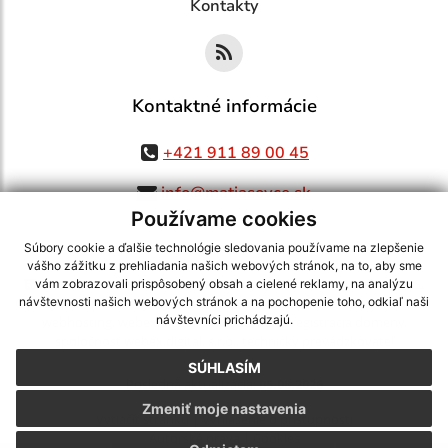
Kontakty
Kontaktné informácie
+421 911 89 00 45
info@matiasovce.sk
Používame cookies
Súbory cookie a ďalšie technológie sledovania používame na zlepšenie
vášho zážitku z prehliadania našich webových stránok, na to, aby sme
využite možnosť získavania aktuálnych informácií s využitím RSS
,
vám zobrazovali prispôsobený obsah a cielené reklamy, na analýzu
CMS systém (redakčný) systém ECHELON 2,
Mapa stránok
,
web portál
,
návštevnosti našich webových stránok a na pochopenie toho, odkiaľ naši
návštevníci prichádzajú.
webhosting
,
webex.digital, s.r.o.
,
domény
,
registrácia domény
,
spoločnosť webex.digital, s.r.o.
,
technický prevádzkovateľ
SÚHLASÍM
Posledná aktualizácia:
05.08.2026
Zmeniť moje nastavenia
Vytlačiť stránku
|
Vyhlásenie o prístupnosti
Autorské práva
|
Cookies