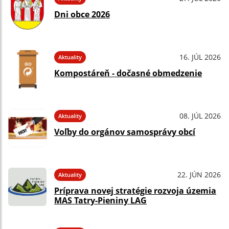
Dni obce 2026
16. JÚL 2026
Aktuality
Kompostáreň - dočasné obmedzenie
08. JÚL 2026
Aktuality
Voľby do orgánov samosprávy obcí
22. JÚN 2026
Aktuality
Príprava novej stratégie rozvoja územia
MAS Tatry-Pieniny LAG