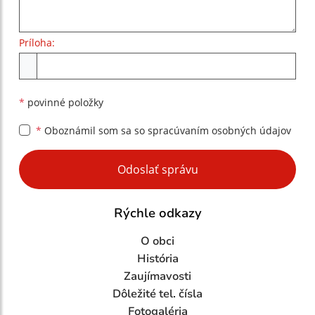
Príloha:
Príloha
*
povinné položky
*
Oboznámil som sa so
spracúvaním osobných údajov
Google reCaptcha Response
Odoslať správu
Rýchle odkazy
O obci
História
Zaujímavosti
Dôležité tel. čísla
Fotogaléria