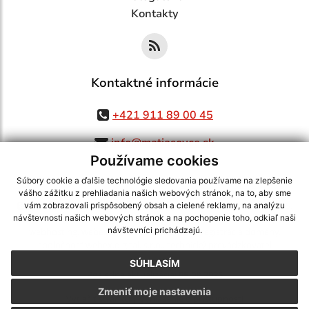
Kontakty
Kontaktné informácie
+421 911 89 00 45
info@matiasovce.sk
Používame cookies
Súbory cookie a ďalšie technológie sledovania používame na zlepšenie
vášho zážitku z prehliadania našich webových stránok, na to, aby sme
využite možnosť získavania aktuálnych informácií s využitím RSS
,
vám zobrazovali prispôsobený obsah a cielené reklamy, na analýzu
CMS systém (redakčný) systém ECHELON 2,
Mapa stránok
,
web portál
,
návštevnosti našich webových stránok a na pochopenie toho, odkiaľ naši
návštevníci prichádzajú.
webhosting
,
webex.digital, s.r.o.
,
domény
,
registrácia domény
,
spoločnosť webex.digital, s.r.o.
,
technický prevádzkovateľ
SÚHLASÍM
Posledná aktualizácia:
05.08.2026
Zmeniť moje nastavenia
Vytlačiť stránku
|
Vyhlásenie o prístupnosti