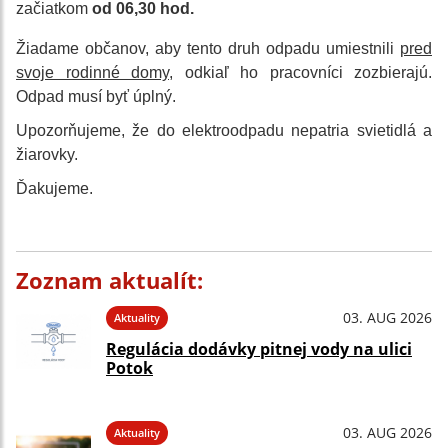
začiatkom
od 06,30 hod.
Žiadame občanov, aby tento druh odpadu umiestnili
pred
svoje rodinné domy
, odkiaľ ho pracovníci zozbierajú.
Odpad musí byť úplný.
Upozorňujeme, že do elektroodpadu nepatria svietidlá a
žiarovky.
Ďakujeme.
Zoznam aktualít:
03. AUG 2026
Aktuality
Regulácia dodávky pitnej vody na ulici
Potok
03. AUG 2026
Aktuality