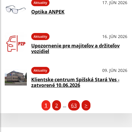
17. JÚN 2026
Aktuality
Optika ANPEK
16. JÚN 2026
Aktuality
Upozornenie pre majiteľov a držiteľov
vozidiel
09. JÚN 2026
Aktuality
Klientske centrum Spišská Stará Ves -
zatvorené 10.06.2026
1
2
63
>
...